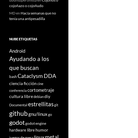
ubuntuperonista
en
Cojoños o
cojoñazo o cojoñudo
MD
en
Hacía semanas que no
tenía una antipesadilla
NUBE ETIQUETAS
Android
Ayudando a los
que buscan
Cataclysm DDA
bash
ciencia ficción
cine
cortometraje
conferencia
cultura libre
diy
debian
estrellitas
Documental
git
github
gnu/linux
go
godot
godot engine
humor
hardware libre
metal
linux
juegos de mesa