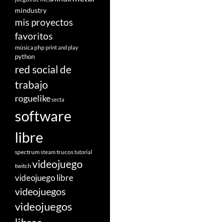
mindustry
mis proyectos
favoritos
música
php
print and play
python
red social de
trabajo
roguelike
secta
software
libre
spectrum
trucos
steam
tutorial
videojuego
twitch
videojuego libre
videojuegos
videojuegos