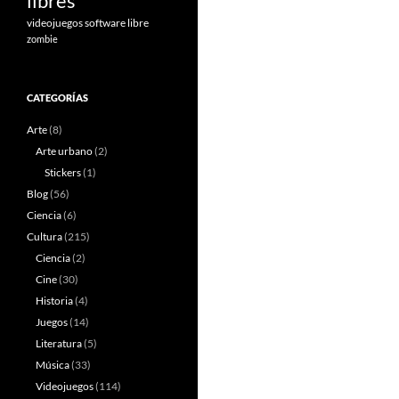
libres
videojuegos software libre
zombie
CATEGORÍAS
Arte
(8)
Arte urbano
(2)
Stickers
(1)
Blog
(56)
Ciencia
(6)
Cultura
(215)
Ciencia
(2)
Cine
(30)
Historia
(4)
Juegos
(14)
Literatura
(5)
Música
(33)
Videojuegos
(114)