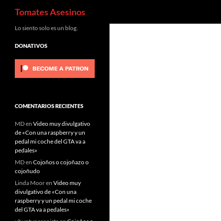
Buscar
Tomates Asesinos
Saltar
Lo siento solo es un blog.
al
DONATIVOS
contenido
COMENTARIOS RECIENTES
MD
en
Video muy divulgativo
de «Con una raspberry y un
pedal mi coche del GTA va a
pedales»
MD
en
Cojoños o cojoñazo o
cojoñudo
Linda Moor
en
Video muy
divulgativo de «Con una
raspberry y un pedal mi coche
del GTA va a pedales»