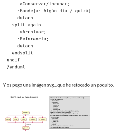
    ->Conservar/Incubar;

    :Bandeja: Algún día / quizá]

    detach

  split again

    ->Archivar;

    :Referencia;

    detach

  endsplit

endif

Y os pego una imágen svg…que he retocado un poquito.