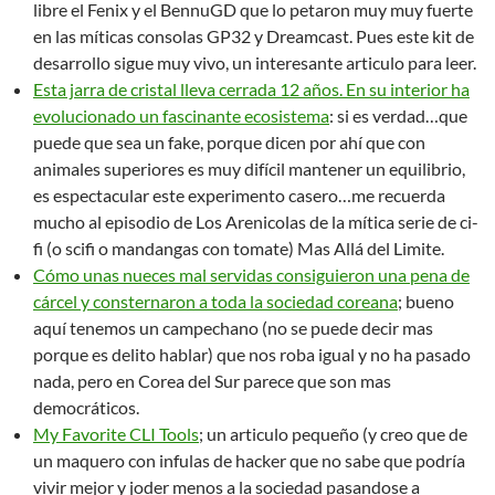
libre el Fenix y el BennuGD que lo petaron muy muy fuerte
en las míticas consolas GP32 y Dreamcast. Pues este kit de
desarrollo sigue muy vivo, un interesante articulo para leer.
Esta jarra de cristal lleva cerrada 12 años. En su interior ha
evolucionado un fascinante ecosistema
: si es verdad…que
puede que sea un fake, porque dicen por ahí que con
animales superiores es muy difícil mantener un equilibrio,
es espectacular este experimento casero…me recuerda
mucho al episodio de Los Arenicolas de la mítica serie de ci-
fi (o scifi o mandangas con tomate) Mas Allá del Limite.
Cómo unas nueces mal servidas consiguieron una pena de
cárcel y consternaron a toda la sociedad coreana
; bueno
aquí tenemos un campechano (no se puede decir mas
porque es delito hablar) que nos roba igual y no ha pasado
nada, pero en Corea del Sur parece que son mas
democráticos.
My Favorite CLI Tools
; un articulo pequeño (y creo que de
un maquero con infulas de hacker que no sabe que podría
vivir mejor y joder menos a la sociedad pasandose a