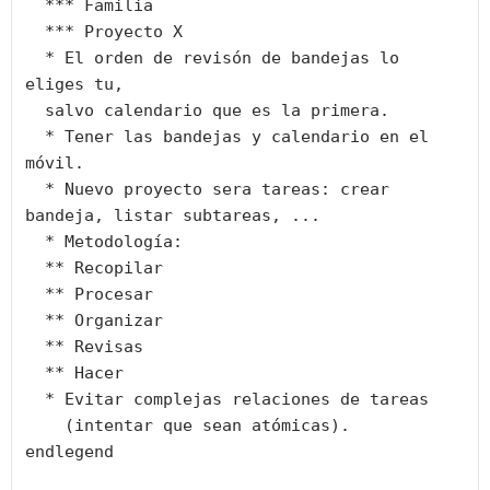
  *** Familia

  *** Proyecto X

  * El orden de revisón de bandejas lo 
eliges tu,

  salvo calendario que es la primera.

  * Tener las bandejas y calendario en el 
móvil.

  * Nuevo proyecto sera tareas: crear 
bandeja, listar subtareas, ...

  * Metodología:

  ** Recopilar

  ** Procesar

  ** Organizar

  ** Revisas

  ** Hacer

  * Evitar complejas relaciones de tareas

    (intentar que sean atómicas).

endlegend
