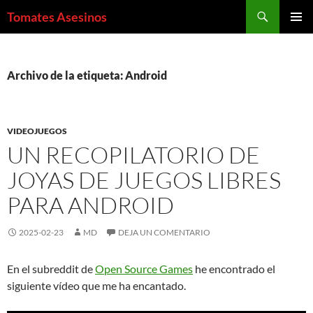
Saltar
Buscar
Tomates Asesinos
al
MENÚ
contenido
PRINCI
Archivo de la etiqueta: Android
VIDEOJUEGOS
UN RECOPILATORIO DE
JOYAS DE JUEGOS LIBRES
PARA ANDROID
2025-02-23
MD
DEJA UN COMENTARIO
En el subreddit de
Open Source Games
he encontrado el
siguiente vídeo que me ha encantado.