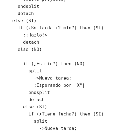
    endsplit

    detach

  else (SI)

    if (¿Se tarda +2 min?) then (SI)

      :¡Hazlo!>

      detach

    else (NO)

      if (¿Es mio?) then (NO)

        split

          ->Nueva tarea;

          :Esperando por "X"|

        endsplit

        detach

      else (SI)

        if (¿Tiene fecha?) then (SI)

          split

            ->Nueva tarea;
