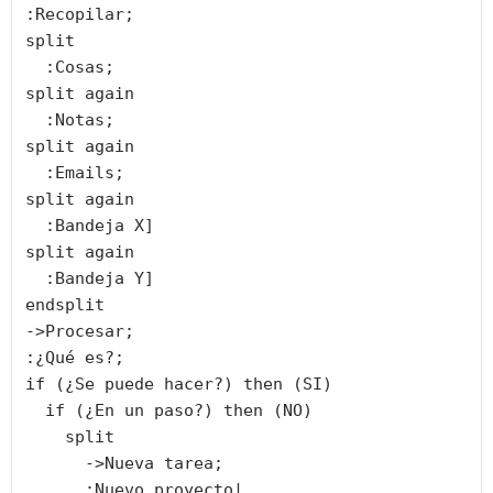
:Recopilar;

split

  :Cosas;

split again

  :Notas;

split again

  :Emails;

split again

  :Bandeja X]

split again

  :Bandeja Y]

endsplit

->Procesar;

:¿Qué es?;

if (¿Se puede hacer?) then (SI)

  if (¿En un paso?) then (NO)

    split

      ->Nueva tarea;

      :Nuevo proyecto|
