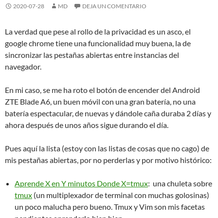
2020-07-28
MD
DEJA UN COMENTARIO
La verdad que pese al rollo de la privacidad es un asco, el
google chrome tiene una funcionalidad muy buena, la de
sincronizar las pestañas abiertas entre instancias del
navegador.
En mi caso, se me ha roto el botón de encender del Android
ZTE Blade A6, un buen móvil con una gran batería, no una
batería espectacular, de nuevas y dándole caña duraba 2 días y
ahora después de unos años sigue durando el día.
Pues aquí la lista (estoy con las listas de cosas que no cago) de
mis pestañas abiertas, por no perderlas y por motivo histórico:
Aprende X en Y minutos Donde X=tmux
: una chuleta sobre
tmux
(un multiplexador de terminal con muchas golosinas)
un poco malucha pero bueno. Tmux y Vim son mis facetas