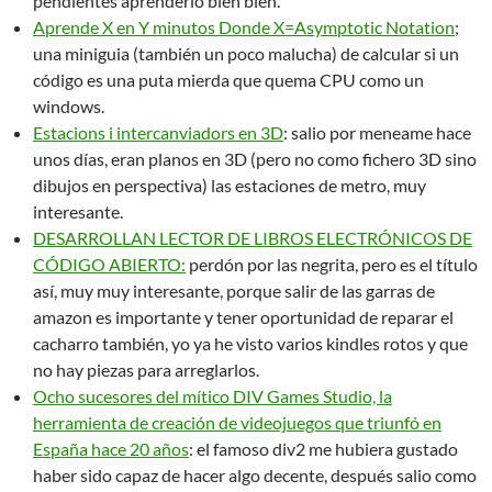
pendientes aprenderlo bien bien.
Aprende X en Y minutos Donde X=Asymptotic Notation
;
una miniguia (también un poco malucha) de calcular si un
código es una puta mierda que quema CPU como un
windows.
Estacions i intercanviadors en 3D
: salio por meneame hace
unos días, eran planos en 3D (pero no como fichero 3D sino
dibujos en perspectiva) las estaciones de metro, muy
interesante.
DESARROLLAN LECTOR DE LIBROS ELECTRÓNICOS DE
CÓDIGO ABIERTO:
perdón por las negrita, pero es el título
así, muy muy interesante, porque salir de las garras de
amazon es importante y tener oportunidad de reparar el
cacharro también, yo ya he visto varios kindles rotos y que
no hay piezas para arreglarlos.
Ocho sucesores del mítico DIV Games Studio, la
herramienta de creación de videojuegos que triunfó en
España hace 20 años
: el famoso div2 me hubiera gustado
haber sido capaz de hacer algo decente, después salio como