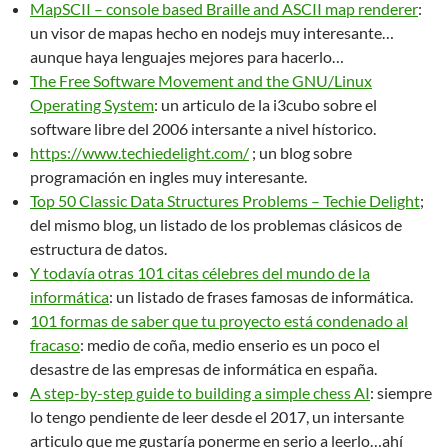
MapSCII – console based Braille and ASCII map renderer
:
un visor de mapas hecho en nodejs muy interesante…
aunque haya lenguajes mejores para hacerlo…
The Free Software Movement and the GNU/Linux
Operating System
: un articulo de la i3cubo sobre el
software libre del 2006 intersante a nivel hístorico.
https://www.techiedelight.com/
; un blog sobre
programación en ingles muy interesante.
Top 50 Classic Data Structures Problems – Techie Delight
;
del mismo blog, un listado de los problemas clásicos de
estructura de datos.
Y todavía otras 101 citas célebres del mundo de la
informática
: un listado de frases famosas de informática.
101 formas de saber que tu proyecto está condenado al
fracaso
: medio de coña, medio enserio es un poco el
desastre de las empresas de informática en españa.
A step-by-step guide to building a simple chess AI
: siempre
lo tengo pendiente de leer desde el 2017, un intersante
articulo que me gustaría ponerme en serio a leerlo…ahí