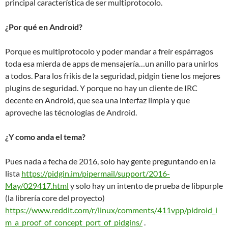
principal característica de ser multiprotocolo.
¿Por qué en Android?
Porque es multiprotocolo y poder mandar a freír espárragos
toda esa mierda de apps de mensajería…un anillo para unirlos
a todos. Para los frikis de la seguridad, pidgin tiene los mejores
plugins de seguridad. Y porque no hay un cliente de IRC
decente en Android, que sea una interfaz limpia y que
aproveche las técnologías de Android.
¿Y como anda el tema?
Pues nada a fecha de 2016, solo hay gente preguntando en la
lista
https://pidgin.im/pipermail/support/2016-
May/029417.html
y solo hay un intento de prueba de libpurple
(la librería core del proyecto)
https://www.reddit.com/r/linux/comments/411vpp/pidroid_i
m_a_proof_of_concept_port_of_pidgins/
.