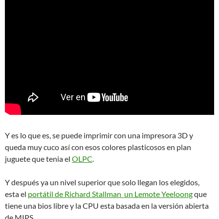
Y es lo que es, se puede imprimir con una impresora 3D y
queda muy cuco así con esos colores plasticosos en plan
juguete que tenia el
OLPC
.
Y después ya un nivel superior que solo llegan los elegidos,
esta el
portátil de Richard Stallman un Lemote Yeeloong
que
tiene una bios libre y la CPU esta basada en la versión abierta
de MIPS.