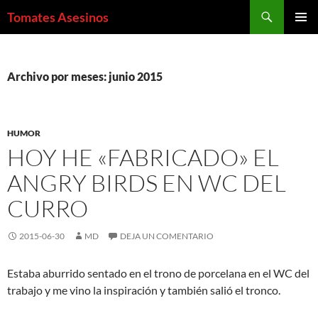
Saltar
Buscar
Tomates Asesinos
al
MENÚ
contenido
PRINCI
Archivo por meses: junio 2015
HUMOR
HOY HE «FABRICADO» EL
ANGRY BIRDS EN WC DEL
CURRO
2015-06-30
MD
DEJA UN COMENTARIO
Estaba aburrido sentado en el trono de porcelana en el WC del
trabajo y me vino la inspiración y también salió el tronco.