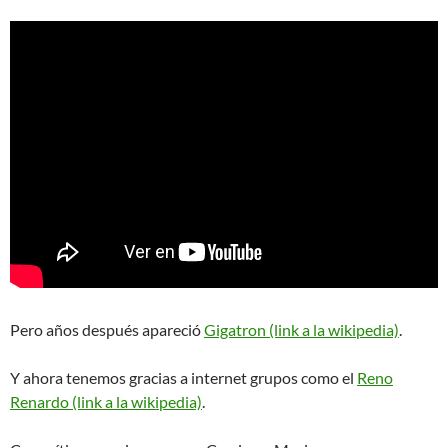
Pero años después apareció
Gigatron (link a la wikipedia)
.
Y ahora tenemos gracias a internet grupos como el
Reno
Renardo (link a la wikipedia)
.