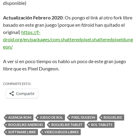
disponible)
Actualización Febrero 2020
: Os pongo el link al otro fork libre
basado en este gran juego (porque en fdroid han quitado el
original)
https://f-
droid.org/en/packages/com.shatteredpixel.shatteredpixeldung
eon/
A ver si en poco tiempo os hablo un poco de este gran juego
libre que es Pixel Dungeon.
COMPARTE ESTO:
Compartir
AGENCIA ROM
JUEGO DE ROL
PIXEL DUGEON
ROGUELIKE
ROGUELIKE ANDROID
ROGUELIKE TABLET
ROL TABLETS
SOFTWARE LIBRE
VIDEOJUEGOS LIBRES