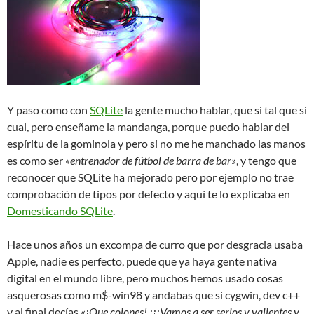
Y paso como con
SQLite
la gente mucho hablar, que si tal que si
cual, pero enseñame la mandanga, porque puedo hablar del
espíritu de la gominola y pero si no me he manchado las manos
es como ser
«entrenador de fútbol de barra de bar»
, y tengo que
reconocer que SQLite ha mejorado pero por ejemplo no trae
comprobación de tipos por defecto y aquí te lo explicaba en
Domesticando SQLite
.
Hace unos años un excompa de curro que por desgracia usaba
Apple, nadie es perfecto, puede que ya haya gente nativa
digital en el mundo libre, pero muchos hemos usado cosas
asquerosas como m$-win98 y andabas que si cygwin, dev c++
y al final decías
«¡Que cojones! ¡¡¡Vamos a ser serios y valientes y