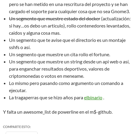
pero se han metido en una rescritura del proyecto y se han
cargado el soporte para cualquier cosa que no sea Gnome3.
Un segmento que muestre estado del docker
(actualización:
si hay…os debo un articulo), rollo contenedores levantados,
caidos y alguna cosa mas.
Un segmento que te avise que el directorio es un montaje
sshfs o así.
Un segmento que muestre un cita rollo el fortune.
Un segmento que muestre un string desde un api web o así,
para enganchar resultados deportivos, valores de
criptomonedas o votos en meneame.
Lo mismo pero pasando como argumento un comando a
ejecutar.
La tragaperras que se hizo años para
elbinario
.
Y falta un awesome_list de powerline en el m$-github.
COMPARTE ESTO: