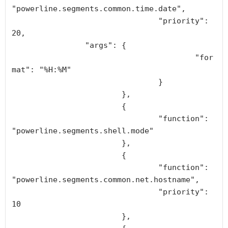
"powerline.segments.common.time.date",

				"priority": 
20,

                "args": {

					"for
mat": "%H:%M"

				}

			},

			{

				"function": 
"powerline.segments.shell.mode"

			},

			{

				"function": 
"powerline.segments.common.net.hostname",

				"priority": 
10

			},
