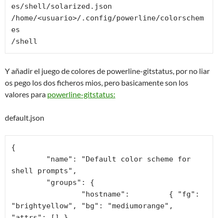
es/shell/solarized.json 
/home/<usuario>/.config/powerline/colorschem
es

/shell
Y añadir el juego de colores de powerline-gitstatus, por no liar
os pego los dos ficheros mios, pero basicamente son los
valores para
powerline-gitstatus:
default.json
{

	"name": "Default color scheme for 
shell prompts",

	"groups": {

		"hostname":         { "fg": 
"brightyellow", "bg": "mediumorange", 
"attrs": [] },
