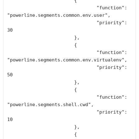
			{

				"function": 
"powerline.segments.common.env.user",

				"priority": 
30

			},

			{

				"function": 
"powerline.segments.common.env.virtualenv",

				"priority": 
50

			},

			{

				"function": 
"powerline.segments.shell.cwd",

				"priority": 
10

			},

			{
