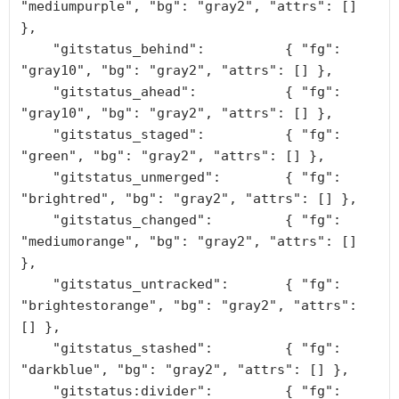
"mediumpurple", "bg": "gray2", "attrs": [] 
},

    "gitstatus_behind":          { "fg": 
"gray10", "bg": "gray2", "attrs": [] },

    "gitstatus_ahead":           { "fg": 
"gray10", "bg": "gray2", "attrs": [] },

    "gitstatus_staged":          { "fg": 
"green", "bg": "gray2", "attrs": [] },

    "gitstatus_unmerged":        { "fg": 
"brightred", "bg": "gray2", "attrs": [] },

    "gitstatus_changed":         { "fg": 
"mediumorange", "bg": "gray2", "attrs": [] 
},

    "gitstatus_untracked":       { "fg": 
"brightestorange", "bg": "gray2", "attrs": 
[] },

    "gitstatus_stashed":         { "fg": 
"darkblue", "bg": "gray2", "attrs": [] },

    "gitstatus:divider":         { "fg": 