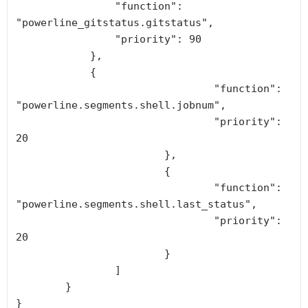
                "function": 
"powerline_gitstatus.gitstatus",

                "priority": 90

            },

            {

				"function": 
"powerline.segments.shell.jobnum",

				"priority": 
20

			},

			{

				"function": 
"powerline.segments.shell.last_status",

				"priority": 
20

			}

		]

	}

}