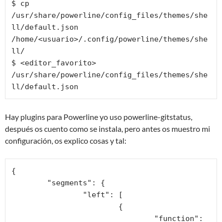
$ cp 
/usr/share/powerline/config_files/themes/she
ll/default.json 
/home/<usuario>/.config/powerline/themes/she
ll/

$ <editor_favorito> 
/usr/share/powerline/config_files/themes/she
ll/default.json
Hay plugins para Powerline yo uso powerline-gitstatus,
después os cuento como se instala, pero antes os muestro mi
configuración, os explico cosas y tal:
{

	"segments": {

		"left": [

			{

				"function": 