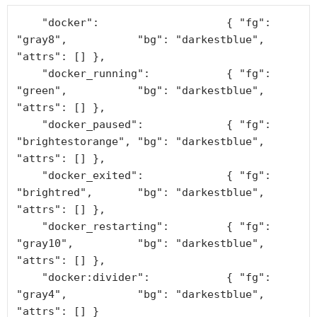
"
docker
"
:                    { 
"
fg
"
: 
"
gray8
"
,           
"
bg
"
: 
"
darkestblue
"
, 
"
attrs
"
: [] },

"
docker_running
"
:            { 
"
fg
"
: 
"
green
"
,           
"
bg
"
: 
"
darkestblue
"
, 
"
attrs
"
: [] },

"
docker_paused
"
:             { 
"
fg
"
: 
"
brightestorange
"
, 
"
bg
"
: 
"
darkestblue
"
, 
"
attrs
"
: [] },

"
docker_exited
"
:             { 
"
fg
"
: 
"
brightred
"
,       
"
bg
"
: 
"
darkestblue
"
, 
"
attrs
"
: [] },

"
docker_restarting
"
:         { 
"
fg
"
: 
"
gray10
"
,          
"
bg
"
: 
"
darkestblue
"
, 
"
attrs
"
: [] },

"
docker:divider
"
:            { 
"
fg
"
: 
"
gray4
"
,           
"
bg
"
: 
"
darkestblue
"
, 
"
attrs
"
: [] }