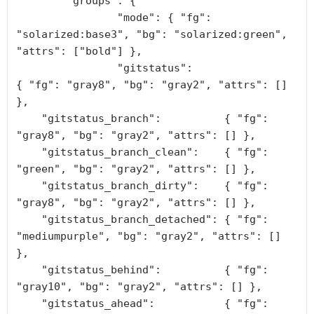
	"groups": {

		"mode": { "fg": 
"solarized:base3", "bg": "solarized:green", 
"attrs": ["bold"] },

        	"gitstatus":                 
{ "fg": "gray8", "bg": "gray2", "attrs": [] 
},

    "gitstatus_branch":          { "fg": 
"gray8", "bg": "gray2", "attrs": [] },

    "gitstatus_branch_clean":    { "fg": 
"green", "bg": "gray2", "attrs": [] },

    "gitstatus_branch_dirty":    { "fg": 
"gray8", "bg": "gray2", "attrs": [] },

    "gitstatus_branch_detached": { "fg": 
"mediumpurple", "bg": "gray2", "attrs": [] 
},

    "gitstatus_behind":          { "fg": 
"gray10", "bg": "gray2", "attrs": [] },

    "gitstatus_ahead":           { "fg": 