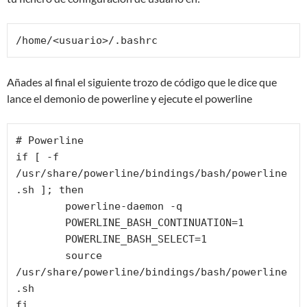
/home/<usuario>/.bashrc
Añades al final el siguiente trozo de código que le dice que
lance el demonio de powerline y ejecute el powerline
# Powerline

if [ -f 
/usr/share/powerline/bindings/bash/powerline
.sh ]; then

	powerline-daemon -q

	POWERLINE_BASH_CONTINUATION=1

	POWERLINE_BASH_SELECT=1

	source 
/usr/share/powerline/bindings/bash/powerline
.sh

fi