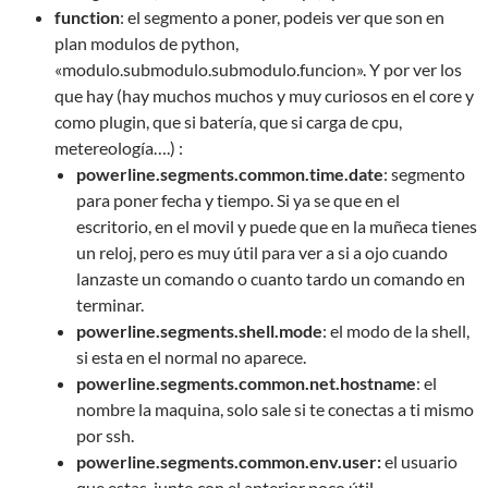
function
: el segmento a poner, podeis ver que son en
plan modulos de python,
«modulo.submodulo.submodulo.funcion». Y por ver los
que hay (hay muchos muchos y muy curiosos en el core y
como plugin, que si batería, que si carga de cpu,
metereología….) :
powerline.segments.common.time.date
: segmento
para poner fecha y tiempo. Si ya se que en el
escritorio, en el movil y puede que en la muñeca tienes
un reloj, pero es muy útil para ver a si a ojo cuando
lanzaste un comando o cuanto tardo un comando en
terminar.
powerline.segments.shell.mode
: el modo de la shell,
si esta en el normal no aparece.
powerline.segments.common.net.hostname
: el
nombre la maquina, solo sale si te conectas a ti mismo
por ssh.
powerline.segments.common.env.user:
el usuario
que estas, junto con el anterior poco útil.