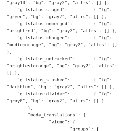
"gray10", "bg": "gray2", "attrs": [] },

    "gitstatus_staged":          { "fg": 
"green", "bg": "gray2", "attrs": [] },

    "gitstatus_unmerged":        { "fg": 
"brightred", "bg": "gray2", "attrs": [] },

    "gitstatus_changed":         { "fg": 
"mediumorange", "bg": "gray2", "attrs": [] 
},

    "gitstatus_untracked":       { "fg": 
"brightestorange", "bg": "gray2", "attrs": 
[] },

    "gitstatus_stashed":         { "fg": 
"darkblue", "bg": "gray2", "attrs": [] },

    "gitstatus:divider":         { "fg": 
"gray8", "bg": "gray2", "attrs": [] }

	},

	"mode_translations": {

		"vicmd": {

			"groups": {
