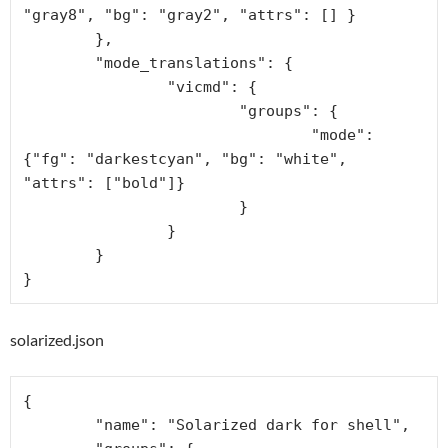
"gray8", "bg": "gray2", "attrs": [] }

	},

	"mode_translations": {

		"vicmd": {

			"groups": {

				"mode": 
{"fg": "darkestcyan", "bg": "white", 
"attrs": ["bold"]}

			}

		}

	}

}
solarized.json
{

	"name": "Solarized dark for shell",
