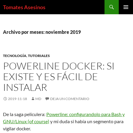
Saltar
Buscar
Tomates Asesinos
al
MENÚ
contenido
PRINCI
Archivo por meses: noviembre 2019
TECNOLOGÍA
,
TUTORIALES
POWERLINE DOCKER: SI
EXISTE Y ES FÁCIL DE
INSTALAR
2019-11-18
MD
DEJA UN COMENTARIO
De la saga peliculera:
Powerline: configurandolo para Bash y
GNU/Linux (of course)
y mi duda si había un segmento para
vigilar docker.