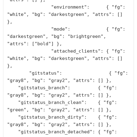
		"environment":      { "fg": 
"white", "bg": "darkestgreen", "attrs": [] 
},

		"mode":             { "fg": 
"darkestgreen", "bg": "brightgreen", 
"attrs": ["bold"] },

		"attached_clients": { "fg": 
"white", "bg": "darkestgreen", "attrs": [] 
},

	"gitstatus":                 { "fg": 
"gray8", "bg": "gray2", "attrs": [] },

    "gitstatus_branch":          { "fg": 
"gray8", "bg": "gray2", "attrs": [] },

    "gitstatus_branch_clean":    { "fg": 
"green", "bg": "gray2", "attrs": [] },

    "gitstatus_branch_dirty":    { "fg": 
"gray8", "bg": "gray2", "attrs": [] },

    "gitstatus_branch_detached": { "fg": 