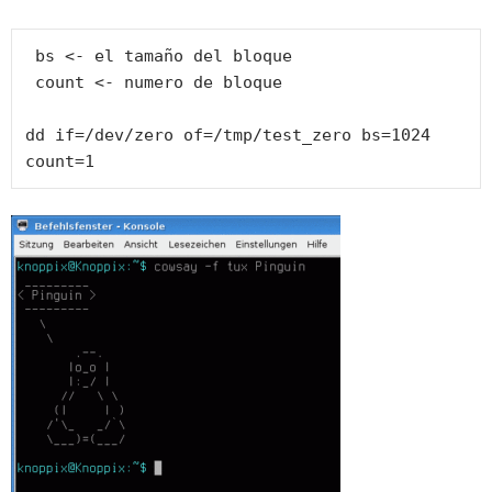
 bs <- el tamaño del bloque

 count <- numero de bloque

dd if=/dev/zero of=/tmp/test_zero bs=1024 
count=1