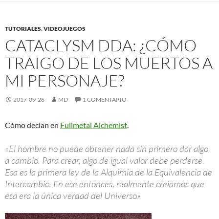
TUTORIALES
,
VIDEOJUEGOS
CATACLYSM DDA: ¿CÓMO
TRAIGO DE LOS MUERTOS A
MI PERSONAJE?
2017-09-26
MD
1 COMENTARIO
Cómo decían en
Fullmetal Alchemist
.
«El hombre no puede obtener nada sin primero dar algo
a cambio. Para crear, algo de igual valor debe perderse.
Esa es la primera ley de la Alquimia de la Equivalencia de
Intercambio. En ese entonces, realmente creiamos que
esa era la única verdad del Universo»