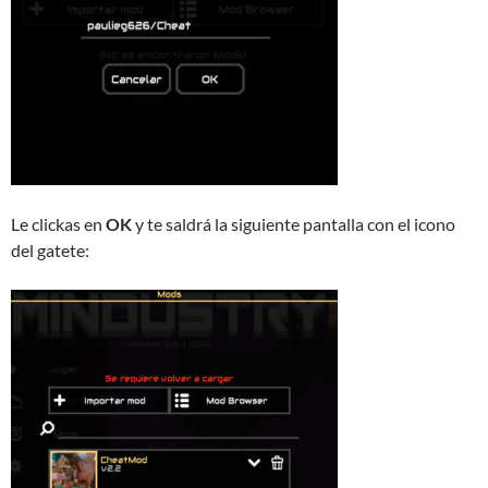
Le clickas en
OK
y te saldrá la siguiente pantalla con el icono
del gatete: