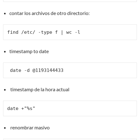
contar los archivos de otro directorio:
find /etc/ -type f | wc -l
timestamp to date
 date -d @1193144433
timestamp de la hora actual
date +"%s"
renombrar masivo