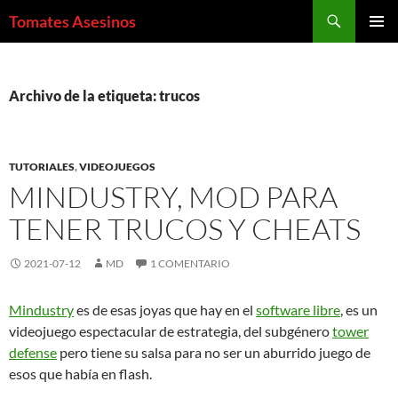
Saltar
Buscar
Tomates Asesinos
al
MENÚ
contenido
PRINCI
Archivo de la etiqueta: trucos
TUTORIALES
,
VIDEOJUEGOS
MINDUSTRY, MOD PARA
TENER TRUCOS Y CHEATS
2021-07-12
MD
1 COMENTARIO
Mindustry
es de esas joyas que hay en el
software libre
, es un
videojuego espectacular de estrategia, del subgénero
tower
defense
pero tiene su salsa para no ser un aburrido juego de
esos que había en flash.