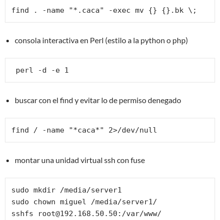
find . -name "*.caca" -exec mv {} {}.bk \;
consola interactiva en Perl (estilo a la python o php)
 perl -d -e 1
buscar con el find y evitar lo de permiso denegado
find / -name "*caca*" 2>/dev/null
montar una unidad virtual ssh con fuse
sudo mkdir /media/server1

sudo chown miguel /media/server1/

sshfs root@192.168.50.50:/var/www/ 