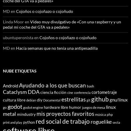
coche del GTA va a pedales»
MD
en
Cojoños o cojoñazo o cojoñudo
Linda Moor
en
Video muy divulgativo de «Con una raspberry y un
pedal mi coche del GTA va a pedales»
ubuntuperonista
en
Cojoños o cojoñazo o cojoñudo
MD
en
Hacía semanas que no tenía una antipesadilla
NUBE ETIQUETAS
Ayudando a los que buscan
Android
bash
Cataclysm DDA
cortometraje
ciencia ficción
cine
conferencia
github
estrellitas
gnu/linux
cultura libre
diy
debian
Documental
git
godot
linux
humor
hardware libre
go
godot engine
juegos de mesa
mis proyectos favoritos
metal
mindustry
música
php
red social de trabajo
roguelike
python
print and play
secta
software libre