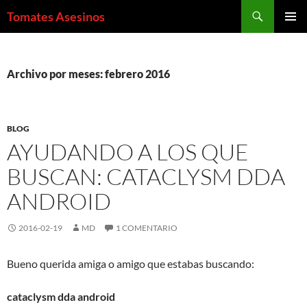
Saltar
Buscar
Tomates Asesinos
al
MENÚ
contenido
PRINCI
Archivo por meses: febrero 2016
BLOG
AYUDANDO A LOS QUE
BUSCAN: CATACLYSM DDA
ANDROID
2016-02-19
MD
1 COMENTARIO
Bueno querida amiga o amigo que estabas buscando:
cataclysm dda android