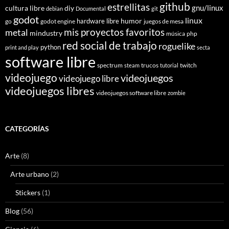
github
estrellitas
gnu/linux
cultura libre
diy
debian
Documental
git
godot
linux
humor
hardware libre
go
godot engine
juegos de mesa
mis proyectos favoritos
metal
mindustry
música
php
red social de trabajo
roguelike
python
print and play
secta
software libre
spectrum
trucos
twitch
steam
tutorial
videojuego
videojuegos
videojuego libre
videojuegos libres
videojuegos software libre
zombie
CATEGORÍAS
Arte
(8)
Arte urbano
(2)
Stickers
(1)
Blog
(56)