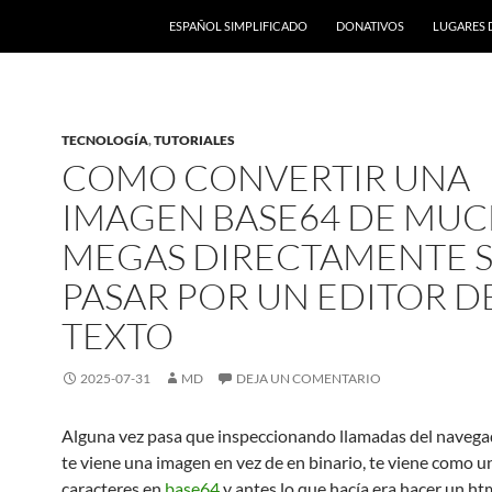
ESPAÑOL SIMPLIFICADO
DONATIVOS
LUGARES 
TECNOLOGÍA
,
TUTORIALES
COMO CONVERTIR UNA
IMAGEN BASE64 DE MU
MEGAS DIRECTAMENTE S
PASAR POR UN EDITOR D
TEXTO
2025-07-31
MD
DEJA UN COMENTARIO
Alguna vez pasa que inspeccionando llamadas del navega
te viene una imagen en vez de en binario, te viene como u
caracteres en
base64
y antes lo que hacía era hacer un ht