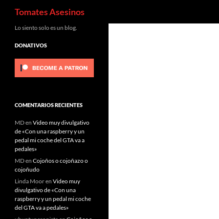
Buscar
Tomates Asesinos
Saltar
Lo siento solo es un blog.
al
DONATIVOS
contenido
COMENTARIOS RECIENTES
MD
en
Video muy divulgativo
de «Con una raspberry y un
pedal mi coche del GTA va a
pedales»
MD
en
Cojoños o cojoñazo o
cojoñudo
Linda Moor
en
Video muy
divulgativo de «Con una
raspberry y un pedal mi coche
del GTA va a pedales»