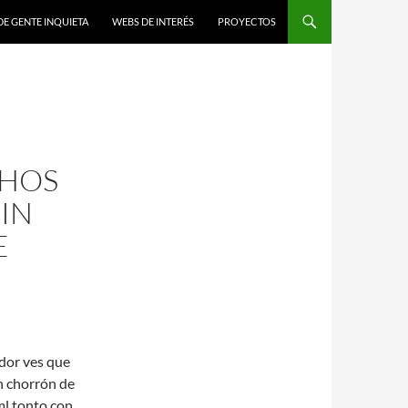
DE GENTE INQUIETA
WEBS DE INTERÉS
PROYECTOS
CHOS
IN
E
dor ves que
n chorrón de
ml tonto con