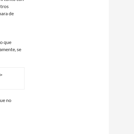
otros
nara de
ro que
vamente, se
 
que no