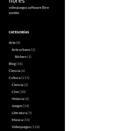
libres
videojuegos software libre
zombie
CATEGORÍAS
Arte
(8)
Arte urbano
(2)
Stickers
(1)
Blog
(56)
Ciencia
(6)
Cultura
(215)
Ciencia
(2)
Cine
(30)
Historia
(4)
Juegos
(14)
Literatura
(5)
Música
(33)
Videojuegos
(114)