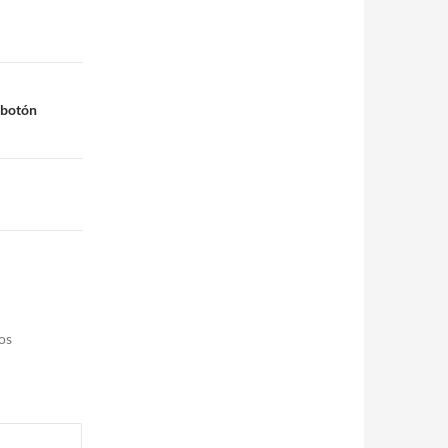
ks en el
ibre. En este
endo como…
 botón
os