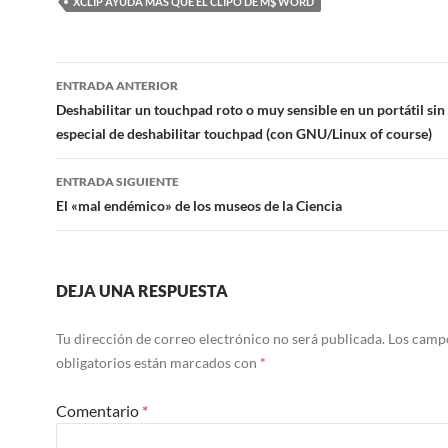
XCLIP AYUDA MAS QUE EL CLIPO DE M$ WORD
de los #for
#softwarel
caso cogi
Navegación
ENTRADA ANTERIOR
de
Deshabilitar un touchpad roto o muy sensible en un portátil sin
especial de deshabilitar touchpad (con GNU/Linux of course)
entradas
ENTRADA SIGUIENTE
El «mal endémico» de los museos de la Ciencia
DEJA UNA RESPUESTA
Tu dirección de correo electrónico no será publicada.
Los camp
obligatorios están marcados con
*
Comentario
*