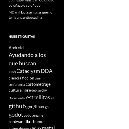
ubuntuperonista
en
Cojoños o
cojoñazo o cojoñudo
MD
en
Hacía semanas que no
tenía una antipesadilla
NUBE ETIQUETAS
Android
Ayudando a los
que buscan
Cataclysm DDA
bash
ciencia ficción
cine
cortometraje
conferencia
cultura libre
diy
debian
estrellitas
Documental
git
github
gnu/linux
go
godot
godot engine
humor
hardware libre
metal
linux
juegos de mesa