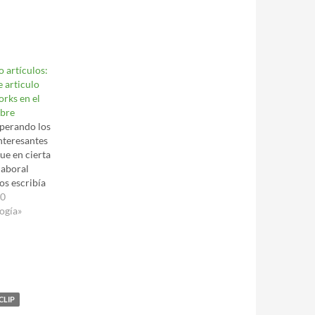
 artículos:
e articulo
orks en el
ibre
perando los
interesantes
ue en cierta
laboral
los escribía
r el
20
que le
ogía»
que hasta los
 artículos de
y
es que salen.
e texto sobre
CLIP
esventajas