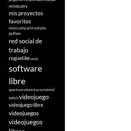
mindustry
mis proyectos
favoritos
música
php
print and play
python
red social de
trabajo
roguelike
secta
software
libre
spectrum
trucos
steam
tutorial
videojuego
twitch
videojuego libre
videojuegos
videojuegos