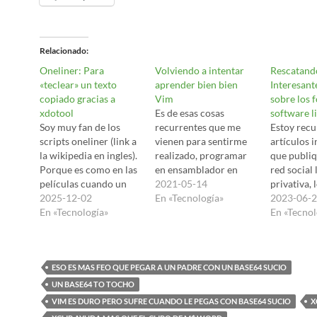
Relacionado
Oneliner: Para
Volviendo a intentar
Rescatando
«teclear» un texto
aprender bien bien
Interesant
copiado gracias a
Vim
sobre los f
xdotool
Es de esas cosas
software l
Soy muy fan de los
recurrentes que me
Estoy recu
scripts oneliner (link a
vienen para sentirme
artículos 
la wikipedia en ingles).
realizado, programar
que publiq
Porque es como en las
en ensamblador en
red social 
películas cuando un
Z80, aprender a usar
2021-05-14
privativa, 
hacker pulsa un botón
2025-12-02
bien bien Vim. Y en eso
En «Tecnología»
ahí para da
2023-06-
y se dispara todo tipo
En «Tecnología»
vuelvo, a ver yo creo
contenido 
En «Tecnol
cosas por la pantalla,
que ya cualquier hijo
falta...por
es como la leche
de vecino sabe el :q! ,
cojones de
condensada. Hace
:w , :wq , el rollo de
couching 
años conocí también
ESO ES MAS FEO QUE PEGAR A UN PADRE CON UN BASE64 SUCIO
buscar con /…
neoliberal
xdotool que es un
Interesant
UN BASE64 TO TOCHO
herramienta para
las
VIM ES DURO PERO SUFRE CUANDO LE PEGAS CON BASE64 SUCIO
X
simular…
ventajas/d