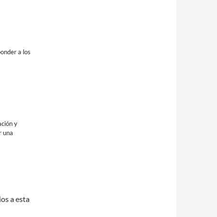
onder a los
ación y
r una
ios a esta