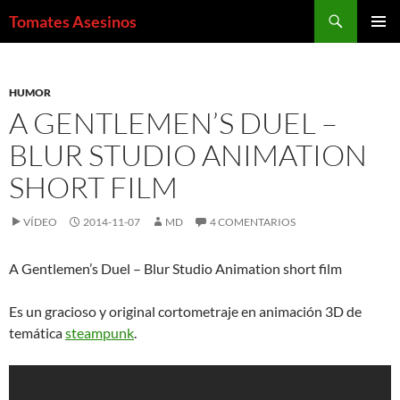
Saltar
Buscar
Tomates Asesinos
al
MENÚ
contenido
PRINCI
HUMOR
A GENTLEMEN’S DUEL –
BLUR STUDIO ANIMATION
SHORT FILM
VÍDEO
2014-11-07
MD
4 COMENTARIOS
A Gentlemen’s Duel – Blur Studio Animation short film
Es un gracioso y original cortometraje en animación 3D de
temática
steampunk
.