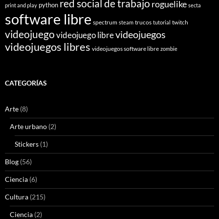
red social de trabajo
roguelike
python
print and play
secta
software libre
spectrum
trucos
twitch
steam
tutorial
videojuego
videojuegos
videojuego libre
videojuegos libres
videojuegos software libre
zombie
CATEGORÍAS
Arte
(8)
Arte urbano
(2)
Stickers
(1)
Blog
(56)
Ciencia
(6)
Cultura
(215)
Ciencia
(2)