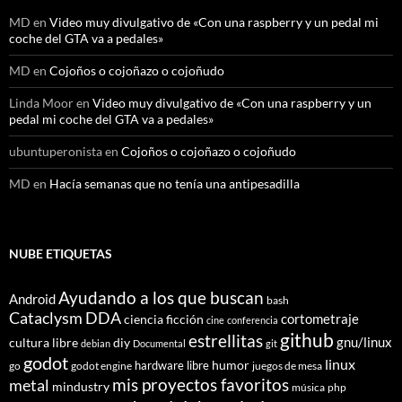
MD
en
Video muy divulgativo de «Con una raspberry y un pedal mi
coche del GTA va a pedales»
MD
en
Cojoños o cojoñazo o cojoñudo
Linda Moor
en
Video muy divulgativo de «Con una raspberry y un
pedal mi coche del GTA va a pedales»
ubuntuperonista
en
Cojoños o cojoñazo o cojoñudo
MD
en
Hacía semanas que no tenía una antipesadilla
NUBE ETIQUETAS
Ayudando a los que buscan
Android
bash
Cataclysm DDA
cortometraje
ciencia ficción
cine
conferencia
github
estrellitas
gnu/linux
cultura libre
diy
debian
Documental
git
godot
linux
humor
hardware libre
go
godot engine
juegos de mesa
mis proyectos favoritos
metal
mindustry
música
php