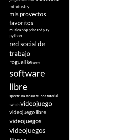
mindustry
mis proyectos
favoritos
música
php
print and play
python
red social de
trabajo
roguelike
secta
software
libre
spectrum
trucos
steam
tutorial
videojuego
twitch
videojuego libre
videojuegos
videojuegos