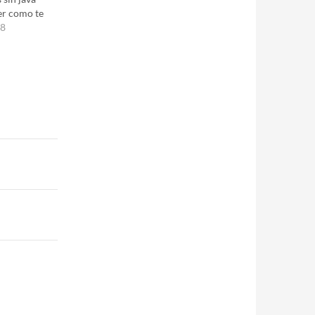
er como te
dar: Pues
18
o con las
que hace la
 encuentra
n, tienes
ulo que
udar y darles
ción que
amado:
a los…