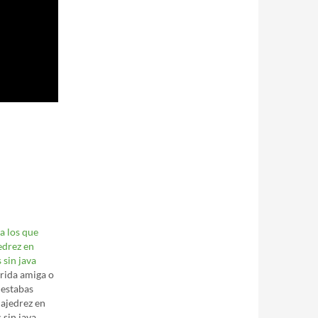
a los que
edrez en
s sin java
rida amiga o
 estabas
ajedrez en
s sin java