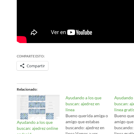
COMPARTE ESTO:
Compartir
Relacionado
Ayudando a los que
Ayudando 
buscan: ajedrez en
buscan: aj
linea
linea grati
Bueno querida amiga o
Bueno que
amigo que estabas
amigo que
Ayudando a los que
buscando: ajedrez en
buscando: 
buscan: ajedrez online
linea Vamos a ver
linea grati