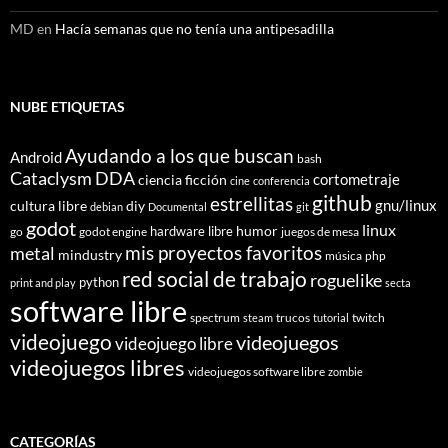
MD
en
Hacía semanas que no tenía una antipesadilla
NUBE ETIQUETAS
Ayudando a los que buscan
Android
bash
Cataclysm DDA
cortometraje
ciencia ficción
cine
conferencia
github
estrellitas
gnu/linux
cultura libre
diy
debian
Documental
git
godot
linux
humor
hardware libre
go
godot engine
juegos de mesa
mis proyectos favoritos
metal
mindustry
música
php
red social de trabajo
roguelike
python
print and play
secta
software libre
spectrum
trucos
twitch
steam
tutorial
videojuego
videojuegos
videojuego libre
videojuegos libres
videojuegos software libre
zombie
CATEGORÍAS