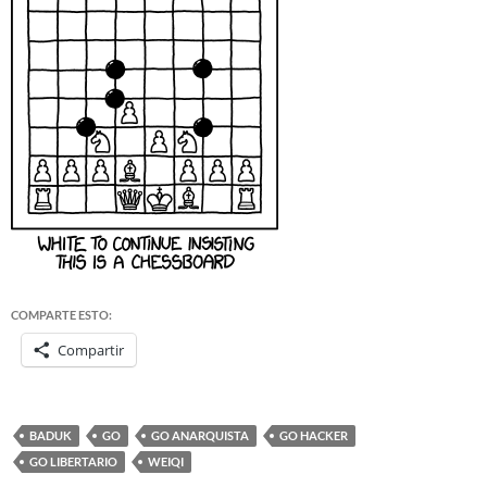
COMPARTE ESTO:
Compartir
BADUK
GO
GO ANARQUISTA
GO HACKER
GO LIBERTARIO
WEIQI