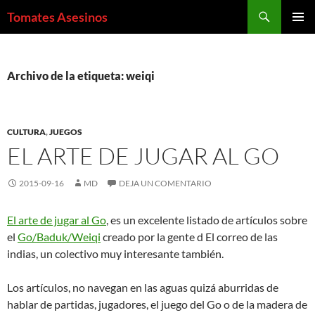
Saltar
Buscar
Tomates Asesinos
al
MENÚ
contenido
PRINCI
Archivo de la etiqueta: weiqi
CULTURA
,
JUEGOS
EL ARTE DE JUGAR AL GO
2015-09-16
MD
DEJA UN COMENTARIO
El arte de jugar al Go
, es un excelente listado de artículos sobre
el
Go/Baduk/Weiqi
creado por la gente d El correo de las
indias, un colectivo muy interesante también.
Los artículos, no navegan en las aguas quizá aburridas de
hablar de partidas, jugadores, el juego del Go o de la madera de