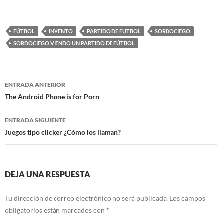
FÚTBOL
INVENTO
PARTIDO DE FUTBOL
SORDOCIEGO
SORDOCIEGO VIENDO UN PARTIDO DE FÚTBOL
Navegación
ENTRADA ANTERIOR
de
The Android Phone is for Porn
entradas
ENTRADA SIGUIENTE
Juegos tipo clicker ¿Cómo los llaman?
DEJA UNA RESPUESTA
Tu dirección de correo electrónico no será publicada.
Los campos
obligatorios están marcados con
*