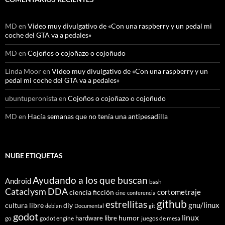
MD
en
Video muy divulgativo de «Con una raspberry y un pedal mi
coche del GTA va a pedales»
MD
en
Cojoños o cojoñazo o cojoñudo
Linda Moor
en
Video muy divulgativo de «Con una raspberry y un
pedal mi coche del GTA va a pedales»
ubuntuperonista
en
Cojoños o cojoñazo o cojoñudo
MD
en
Hacía semanas que no tenía una antipesadilla
NUBE ETIQUETAS
Ayudando a los que buscan
Android
bash
Cataclysm DDA
cortometraje
ciencia ficción
cine
conferencia
github
estrellitas
gnu/linux
cultura libre
diy
debian
Documental
git
godot
linux
humor
hardware libre
go
godot engine
juegos de mesa