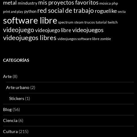
mis proyectos favoritos
metal
mindustry
música
php
red social de trabajo
roguelike
python
print and play
secta
software libre
spectrum
trucos
twitch
steam
tutorial
videojuego
videojuegos
videojuego libre
videojuegos libres
videojuegos software libre
zombie
CATEGORÍAS
Arte
(8)
Arte urbano
(2)
Stickers
(1)
Blog
(56)
Ciencia
(6)
Cultura
(215)