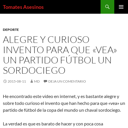
Saltar
Buscar
Tomates Asesinos
al
MENÚ
contenido
PRINCI
DEPORTE
ALEGRE Y CURIOSO
INVENTO PARA QUE «VEA»
UN PARTIDO FÚTBOL UN
SORDOCIEGO
2015-08-11
MD
DEJA UN COMENTARIO
He encontrado este vídeo en internet, y es bastante alegre y
sobre todo curioso el invento que han hecho para que «vea» un
partido de fútbol de la copa del mundo un chaval sordociego.
La verdad es que es barato de hacer y con poca cosa