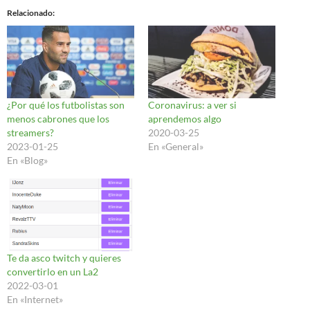
Relacionado
¿Por qué los futbolistas son
Coronavirus: a ver si
menos cabrones que los
aprendemos algo
streamers?
2020-03-25
2023-01-25
En «General»
En «Blog»
Te da asco twitch y quieres
convertirlo en un La2
2022-03-01
En «Internet»