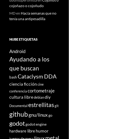
ubuntuperonista
en
Cojoños o
cojoñazo o cojoñudo
MD
en
Hacía semanas que no
tenía una antipesadilla
NUBE ETIQUETAS
Android
Ayudando a los
que buscan
Cataclysm DDA
bash
ciencia ficción
cine
cortometraje
conferencia
cultura libre
diy
debian
estrellitas
Documental
git
github
gnu/linux
go
godot
godot engine
humor
hardware libre
metal
linux
juegos de mesa