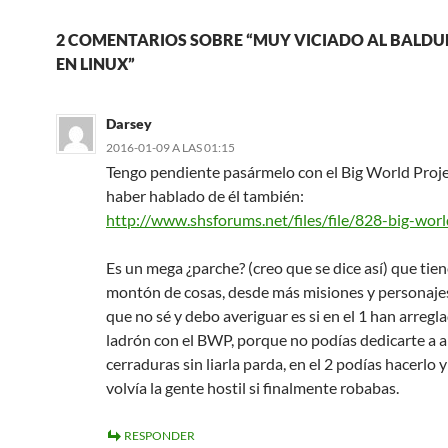
2 COMENTARIOS SOBRE “MUY VICIADO AL BALDUR’
EN LINUX”
Darsey
2016-01-09 A LAS 01:15
Tengo pendiente pasármelo con el Big World Proje
haber hablado de él también:
http://www.shsforums.net/files/file/828-big-wor
Es un mega ¿parche? (creo que se dice así) que tie
montón de cosas, desde más misiones y personaje
que no sé y debo averiguar es si en el 1 han arregla
ladrón con el BWP, porque no podías dedicarte a ab
cerraduras sin liarla parda, en el 2 podías hacerlo y
volvía la gente hostil si finalmente robabas.
RESPONDER