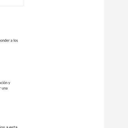
onder a los
ación y
r una
ios a esta