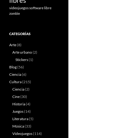
libres
videojuegos software libre
zombie
CATEGORÍAS
Arte
(8)
Arte urbano
(2)
Stickers
(1)
Blog
(56)
Ciencia
(6)
Cultura
(215)
Ciencia
(2)
Cine
(30)
Historia
(4)
Juegos
(14)
Literatura
(5)
Música
(33)
Videojuegos
(114)