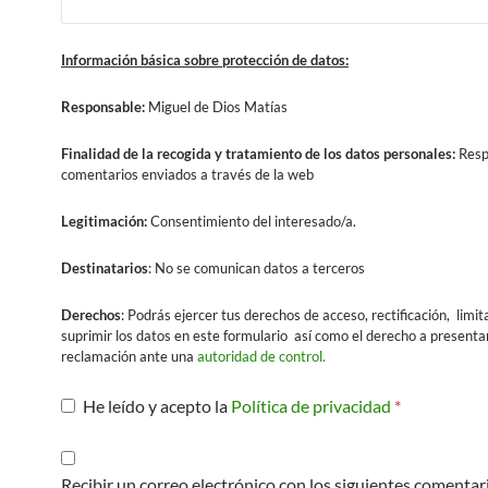
Información básica sobre protección de datos:
Responsable:
Miguel de Dios Matías
Finalidad
de la recogida y tratamiento de los datos personales:
Resp
comentarios enviados a través de la web
Legitimación:
Consentimiento del interesado/a.
Destinatarios
: No se comunican datos a terceros
Derechos
: Podrás ejercer tus derechos de acceso, rectificación, limit
suprimir los datos en este formulario así como el derecho a presenta
reclamación ante una
autoridad de control.
He leído y acepto la
Política de privacidad
*
Recibir un correo electrónico con los siguientes comentar