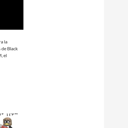
a la
s de Black
, el