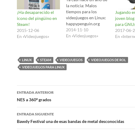
la noticia: Malos
tiempos para los
¡Ha desaparecido el
Jugando en
videojuegos en Linux:
icono del pingüino en
joven blog
happypenguin.org
Steam!
para GNU/
cierra en barrapunto.
2014-11-10
2015-12-06
2017-06-
HappyPenguin o The
En «Videojuegos»
En «Videojuegos»
En «Intern
Linux Game Tome era
una mítica página
sobre videojuegos
(libres o no) para
LINUX
STEAM
VIDEOJUEGOS
VIDEOJUEGOS DE ROL
Linux, donde
VIDEOJUEGOS PARA LINUX
periodicamente e
incluso a veces
diariamente aparecían
Navegación
entradas nuevas con
ENTRADA ANTERIOR
cada versión nueva…
de
NES a 360º grados
entradas
ENTRADA SIGUIENTE
Bawdy Festival una de esas bandas de metal desconocidas