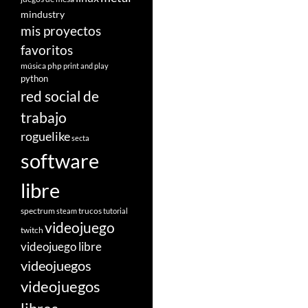
mindustry
mis proyectos
favoritos
música
php
print and play
python
red social de
trabajo
roguelike
secta
software
libre
spectrum
trucos
steam
tutorial
videojuego
twitch
videojuego libre
videojuegos
videojuegos