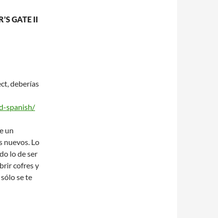
S GATE II
ct, deberías
ld-spanish/
ne un
s nuevos. Lo
do lo de ser
rir cofres y
 sólo se te