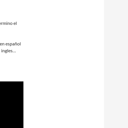
ermino el
 en español
n ingles…