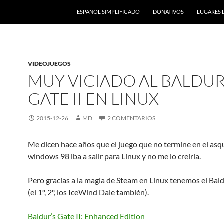
ESPAÑOL SIMPLIFICADO
DONATIVOS
LUGARES 
VIDEOJUEGOS
MUY VICIADO AL BALDUR
GATE II EN LINUX
2015-12-26
MD
2 COMENTARIOS
Me dicen hace años que el juego que no termine en el as
windows 98 iba a salir para Linux y no me lo creiria.
Pero gracias a la magia de Steam en Linux tenemos el Bal
(el 1º, 2º, los IceWind Dale también).
Baldur’s Gate II: Enhanced Edition