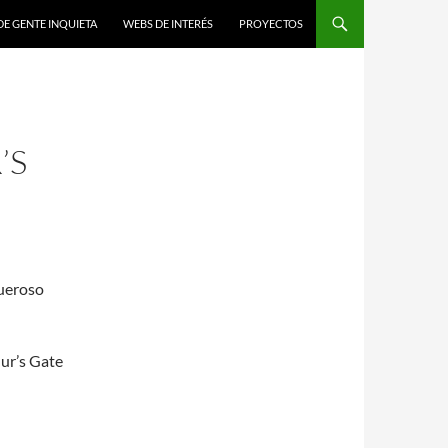
DE GENTE INQUIETA
WEBS DE INTERÉS
PROYECTOS
’S
queroso
dur’s Gate