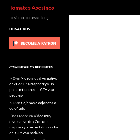
Buscar
Tomates Asesinos
Saltar
Lo siento solo es un blog.
al
DONATIVOS
contenido
COMENTARIOS RECIENTES
MD
en
Video muy divulgativo
de «Con una raspberry y un
pedal mi coche del GTA va a
pedales»
MD
en
Cojoños o cojoñazo o
cojoñudo
Linda Moor
en
Video muy
divulgativo de «Con una
raspberry y un pedal mi coche
del GTA va a pedales»