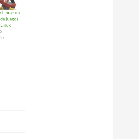
 Linux: un
 de juegos
Linux
22
et»