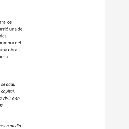
ra, os
urrió una de
ales
enumbra del
a una obra
ue la
 de aquí,
 capital,
a vivir a en
as
das en medio