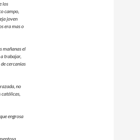
e los
eco campo,
eja joven
ios era mas o
as mañanas el
a trabajar,
n de cercanias
arazada, no
católicas,
 que engrosa
rmentosa