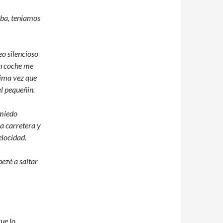
aba, teniamos
eo silencioso
un coche me
ltima vez que
el pequeñin.
 miedo
a carretera y
elocidad.
ezé a saltar
ue lo