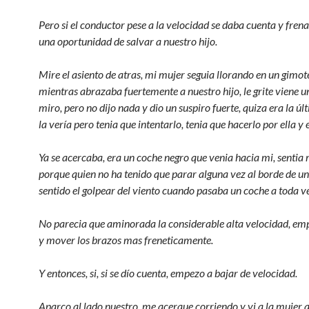
Pero si el conductor pese a la velocidad se daba cuenta y fren
una oportunidad de salvar a nuestro hijo.
Mire el asiento de atras, mi mujer seguia llorando en un gimot
mientras abrazaba fuertemente a nuestro hijo, le grite viene 
miro, pero no dijo nada y dio un suspiro fuerte, quiza era la ú
la vería pero tenia que intentarlo, tenia que hacerlo por ella y 
Ya se acercaba, era un coche negro que venia hacia mi, sentia
porque quien no ha tenido que parar alguna vez al borde de un
sentido el golpear del viento cuando pasaba un coche a toda v
No parecia que aminorada la considerable alta velocidad, emp
y mover los brazos mas freneticamente.
Y entonces, si, si se dío cuenta, empezo a bajar de velocidad.
Aparco al lado nuestro, me acerque corriendo y vi a la mujer q