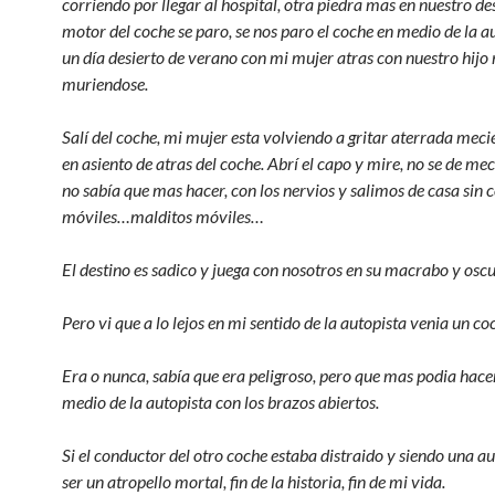
corriendo por llegar al hospital, otra piedra mas en nuestro des
motor del coche se paro, se nos paro el coche en medio de la a
un día desierto de verano con mi mujer atras con nuestro hijo
muriendose.
Salí del coche, mi mujer esta volviendo a gritar aterrada meci
en asiento de atras del coche. Abrí el capo y mire, no se de me
no sabía que mas hacer, con los nervios y salimos de casa sin c
móviles…malditos móviles…
El destino es sadico y juega con nosotros en su macrabo y oscu
Pero vi que a lo lejos en mi sentido de la autopista venia un co
Era o nunca, sabía que era peligroso, pero que mas podia hace
medio de la autopista con los brazos abiertos.
Si el conductor del otro coche estaba distraido y siendo una au
ser un atropello mortal, fin de la historia, fin de mi vida.