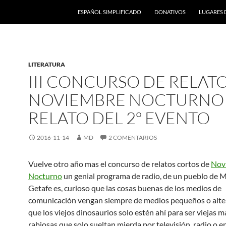
ESPAÑOL SIMPLIFICADO
DONATIVOS
LUGARES 
LITERATURA
III CONCURSO DE RELAT
NOVIEMBRE NOCTURNO 
RELATO DEL 2º EVENTO
2016-11-14
MD
2 COMENTARIOS
Vuelve otro año mas el concurso de relatos cortos de
Nov
Nocturno
un genial programa de radio, de un pueblo de M
Getafe es, curioso que las cosas buenas de los medios de
comunicación vengan siempre de medios pequeños o alte
que los viejos dinosaurios solo estén ahí para ser viejas 
rabiosas que solo sueltan mierda por televisión, radio o e