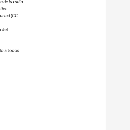
n de la radio
tive
orted (CC
 del
do a todos