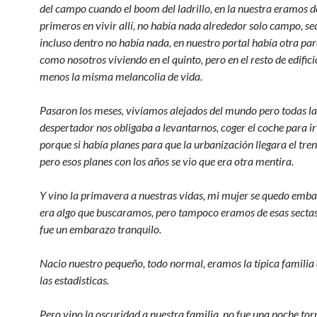
del campo cuando el boom del ladrillo, en la nuestra eramos d
primeros en vivir allí, no había nada alrededor solo campo, s
incluso dentro no había nada, en nuestro portal había otra par
como nosotros viviendo en el quinto, pero en el resto de edific
menos la misma melancolia de vida.
Pasaron los meses, viviamos alejados del mundo pero todas l
despertador nos obligaba a levantarnos, coger el coche para ir 
porque si había planes para que la urbanización llegara el tre
pero esos planes con los años se vio que era otra mentira.
Y vino la primavera a nuestras vidas, mi mujer se quedo emb
era algo que buscaramos, pero tampoco eramos de esas sectas 
fue un embarazo tranquilo.
Nacio nuestro pequeño, todo normal, eramos la típica familia
las estadisticas.
Pero vino la oscuridad a nuestra familia, no fue una noche to