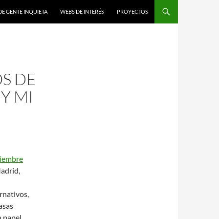
DE GENTE INQUIETA
WEBS DE INTERÉS
PROYECTOS
OS DE
Y MI
iembre
adrid,
rnativos,
masas
n papel.