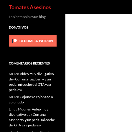
Buscar
Tomates Asesinos
Saltar
Lo siento solo es un blog.
al
DONATIVOS
contenido
COMENTARIOS RECIENTES
MD
en
Video muy divulgativo
de «Con una raspberry y un
pedal mi coche del GTA va a
pedales»
MD
en
Cojoños o cojoñazo o
cojoñudo
Linda Moor
en
Video muy
divulgativo de «Con una
raspberry y un pedal mi coche
del GTA va a pedales»