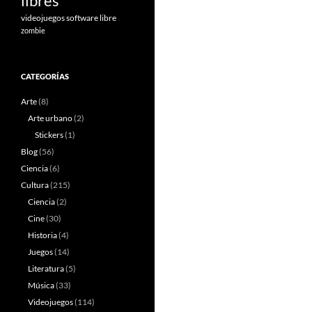
libres
videojuegos software libre
zombie
CATEGORÍAS
Arte
(8)
Arte urbano
(2)
Stickers
(1)
Blog
(56)
Ciencia
(6)
Cultura
(215)
Ciencia
(2)
Cine
(30)
Historia
(4)
Juegos
(14)
Literatura
(5)
Música
(33)
Videojuegos
(114)