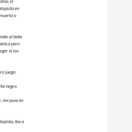
tino, el
utopista en
 muerto o
endo al bebe
cánica pero
oger ni los
ro juego.
che negro.
r, me puse en
topista, iba a