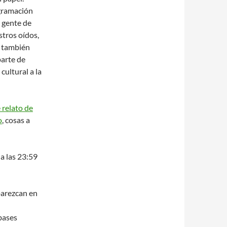
ogramación
 gente de
tros oídos,
n también
parte de
cultural a la
 relato de
o
, cosas a
 a las 23:59
parezcan en
 bases