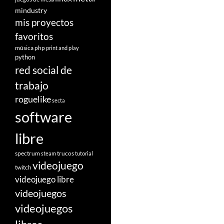
mindustry
mis proyectos
favoritos
música
php
print and play
python
red social de
trabajo
roguelike
secta
software
libre
spectrum
trucos
steam
tutorial
videojuego
twitch
videojuego libre
videojuegos
videojuegos