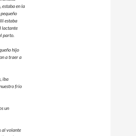
, estaba en la
o pequeño
llí estaba
l lactante
l parto.
queño hijo
an a traer a
, iba
nuestro frio
os un
 al volante