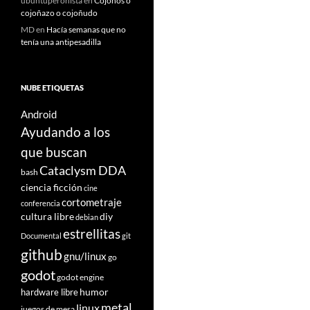
ubuntuperonista
en
Cojoños o
cojoñazo o cojoñudo
MD
en
Hacía semanas que no
tenía una antipesadilla
NUBE ETIQUETAS
Android
Ayudando a los
que buscan
Cataclysm DDA
bash
ciencia ficción
cine
cortometraje
conferencia
cultura libre
diy
debian
estrellitas
Documental
git
github
gnu/linux
go
godot
godot engine
humor
hardware libre
metal
linux
juegos de mesa