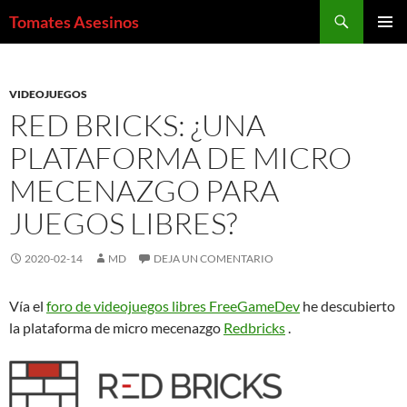
Saltar
Buscar
Tomates Asesinos
al
MENÚ
contenido
PRINCI
VIDEOJUEGOS
RED BRICKS: ¿UNA
PLATAFORMA DE MICRO
MECENAZGO PARA
JUEGOS LIBRES?
2020-02-14
MD
DEJA UN COMENTARIO
Vía el
foro de videojuegos libres FreeGameDev
he descubierto
la plataforma de micro mecenazgo
Redbricks
.