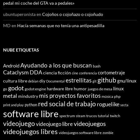
pedal mi coche del GTA va a pedales»
ubuntuperonista
en
Cojoños o cojoñazo o cojoñudo
MD
en
Hacía semanas que no tenía una antipesadilla
NUBE ETIQUETAS
Ayudando a los que buscan
Android
bash
Cataclysm DDA
cortometraje
ciencia ficción
cine
conferencia
github
estrellitas
gnu/linux
cultura libre
diy
debian
Documental
git
godot
linux
humor
hardware libre
go
godot engine
juegos de mesa
mis proyectos favoritos
metal
mindustry
música
php
red social de trabajo
roguelike
python
print and play
secta
software libre
spectrum
trucos
twitch
steam
tutorial
videojuego
videojuegos
videojuego libre
videojuegos libres
videojuegos software libre
zombie