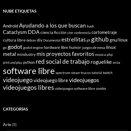
NUBE ETIQUETAS
Ayudando a los que buscan
Android
bash
Cataclysm DDA
cortometraje
ciencia ficción
cine
conferencia
github
estrellitas
gnu/linux
cultura libre
diy
debian
Documental
git
godot
linux
humor
hardware libre
go
godot engine
juegos de mesa
mis proyectos favoritos
metal
mindustry
música
php
red social de trabajo
roguelike
python
print and play
secta
software libre
spectrum
trucos
twitch
steam
tutorial
videojuego
videojuegos
videojuego libre
videojuegos libres
videojuegos software libre
zombie
CATEGORÍAS
Arte
(8)