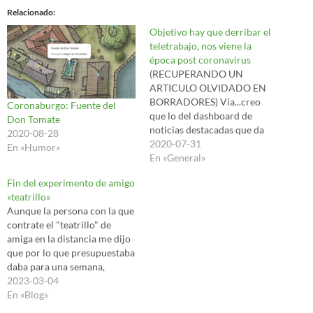
Relacionado
Objetivo hay que derribar el
teletrabajo, nos viene la
época post coronavirus
(RECUPERANDO UN
ARTICULO OLVIDADO EN
BORRADORES) Vía...creo
Coronaburgo: Fuente del
que lo del dashboard de
Don Tomate
noticias destacadas que da
2020-08-28
google en android...no
2020-07-31
En «Humor»
recuerdo...me vino una
En «General»
noticia de supuesta un
Fin del experimento de amigo
periódico objetivo elpais
«teatrillo»
(espera que paro respirar que
Aunque la persona con la que
me muero de risa...resumen
contrate el "teatrillo" de
es un periódico de derechas
amiga en la distancia me dijo
camuflado) pues tiene su
que por lo que presupuestaba
subperiódico o suplemento…
daba para una semana,
porque equivalía a 1 hora de
2023-03-04
su tiempo repartida en
En «Blog»
minutos de mensajes, en mis