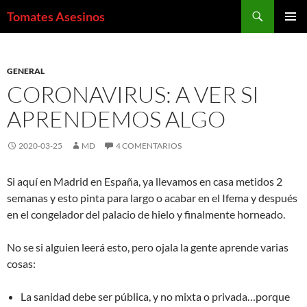
Saltar
Buscar
Tomates Asesinos
al
MENÚ
contenido
PRINCI
GENERAL
CORONAVIRUS: A VER SI
APRENDEMOS ALGO
2020-03-25
MD
4 COMENTARIOS
Si aquí en Madrid en España, ya llevamos en casa metidos 2
semanas y esto pinta para largo o acabar en el Ifema y después
en el congelador del palacio de hielo y finalmente horneado.
No se si alguien leerá esto, pero ojala la gente aprende varias
cosas:
La sanidad debe ser pública, y no mixta o privada…porque