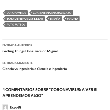
cuentas salía entorno a 2
semanas. Y efectivamente
han sido…
CORONAVIRUS
CUARENTENA EN CHALEZAZO
ECHO DE MENOS LOS KEBAB
ESPAÑA
MADRID
PUTO FÚTBOL
Navegación
ENTRADA ANTERIOR
de
Getting Things Done: versión Miguel
entradas
ENTRADA SIGUIENTE
Ciencia vs Ingeniería o Ciencia e Ingeniería
4 COMENTARIOS SOBRE “CORONAVIRUS: A VER SI
APRENDEMOS ALGO”
ExpoBi