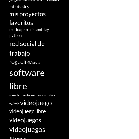
mindustry
mis proyectos
favoritos
música
php
print and play
python
red social de
trabajo
roguelike
secta
software
libre
spectrum
trucos
steam
tutorial
videojuego
twitch
videojuego libre
videojuegos
videojuegos