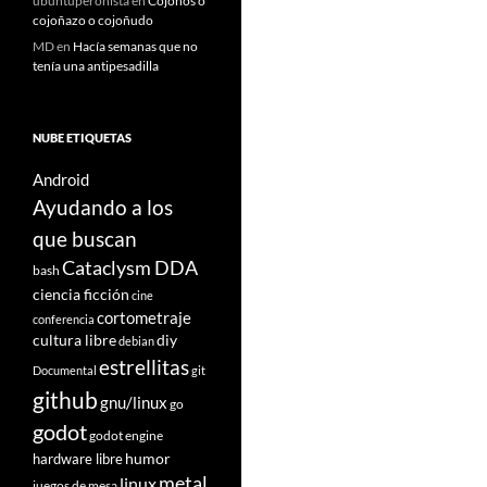
ubuntuperonista
en
Cojoños o
cojoñazo o cojoñudo
MD
en
Hacía semanas que no
tenía una antipesadilla
NUBE ETIQUETAS
Android
Ayudando a los
que buscan
Cataclysm DDA
bash
ciencia ficción
cine
cortometraje
conferencia
cultura libre
diy
debian
estrellitas
Documental
git
github
gnu/linux
go
godot
godot engine
humor
hardware libre
metal
linux
juegos de mesa