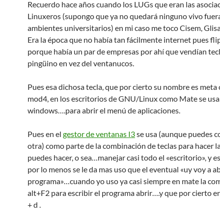
Recuerdo hace años cuando los LUGs que eran las asocia
Linuxeros (supongo que ya no quedará ninguno vivo fuera
ambientes universitarios) en mi caso me toco Cisem, Glis
Era la época que no había tan fácilmente internet pues f
porque había un par de empresas por ahí que vendían tecl
pingüino en vez del ventanucos.
Pues esa dichosa tecla, que por cierto su nombre es meta 
mod4, en los escritorios de GNU/Linux como Mate se usa
windows….para abrir el menú de aplicaciones.
Pues en el
gestor de ventanas I3
se usa (aunque puedes c
otra) como parte de la combinación de teclas para hacer l
puedes hacer, o sea…manejar casi todo el «escritorio», y es
por lo menos se le da mas uso que el eventual «uy voy a ab
programa»…cuando yo uso ya casi siempre en mate la co
alt+F2 para escribir el programa abrir….y que por cierto e
+ d .