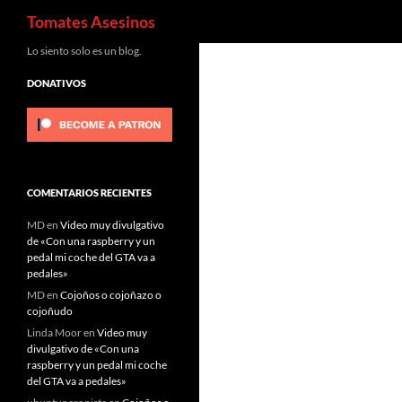
Buscar
Tomates Asesinos
Saltar
Lo siento solo es un blog.
al
DONATIVOS
contenido
COMENTARIOS RECIENTES
MD
en
Video muy divulgativo
de «Con una raspberry y un
pedal mi coche del GTA va a
pedales»
MD
en
Cojoños o cojoñazo o
cojoñudo
Linda Moor
en
Video muy
divulgativo de «Con una
raspberry y un pedal mi coche
del GTA va a pedales»