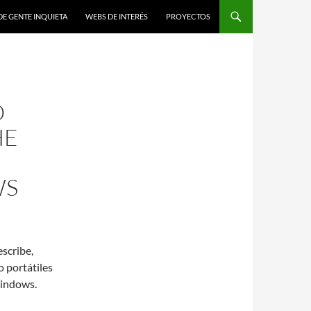
DE GENTE INQUIETA
WEBS DE INTERÉS
PROYECTOS
O
HE
WS
scribe,
o portátiles
windows.