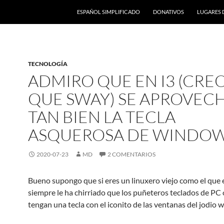
ESPAÑOL SIMPLIFICADO
DONATIVOS
LUGARES 
TECNOLOGÍA
ADMIRO QUE EN I3 (CRE
QUE SWAY) SE APROVEC
TAN BIEN LA TECLA
ASQUEROSA DE WINDO
2020-07-23
MD
2 COMENTARIOS
Bueno supongo que si eres un linuxero viejo como el que e
siempre le ha chirriado que los puñeteros teclados de PC 
tengan una tecla con el iconito de las ventanas del jodio 