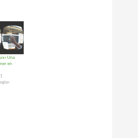
nux» Una
ener en
21
ogía»