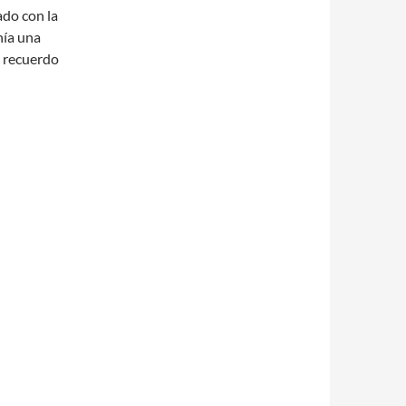
ado con la
nía una
o recuerdo