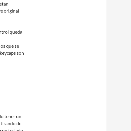
petan
e original
ontrol queda
hos que se
s keycaps son
do tener un
 tirando de
 con teclado