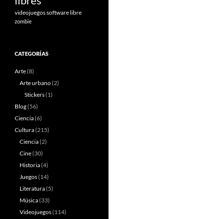
libres
videojuegos software libre
zombie
CATEGORÍAS
Arte
(8)
Arte urbano
(2)
Stickers
(1)
Blog
(56)
Ciencia
(6)
Cultura
(215)
Ciencia
(2)
Cine
(30)
Historia
(4)
Juegos
(14)
Literatura
(5)
Música
(33)
Videojuegos
(114)