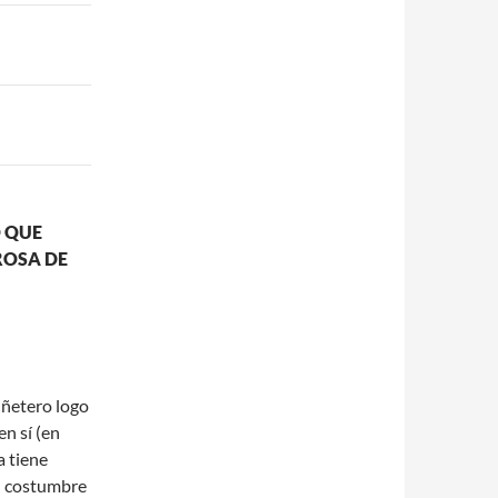
O QUE
ROSA DE
uñetero logo
en sí (en
a tiene
su costumbre