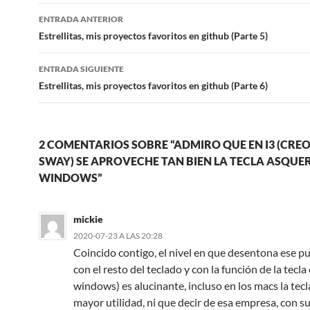
Navegación
ENTRADA ANTERIOR
de
Estrellitas, mis proyectos favoritos en github (Parte 5)
entradas
ENTRADA SIGUIENTE
Estrellitas, mis proyectos favoritos en github (Parte 6)
2 COMENTARIOS SOBRE “ADMIRO QUE EN I3 (CRE
SWAY) SE APROVECHE TAN BIEN LA TECLA ASQUE
WINDOWS”
mickie
2020-07-23 A LAS 20:28
Coincido contigo, el nivel en que desentona ese p
con el resto del teclado y con la función de la tecla 
windows) es alucinante, incluso en los macs la tecl
mayor utilidad, ni que decir de esa empresa, con 