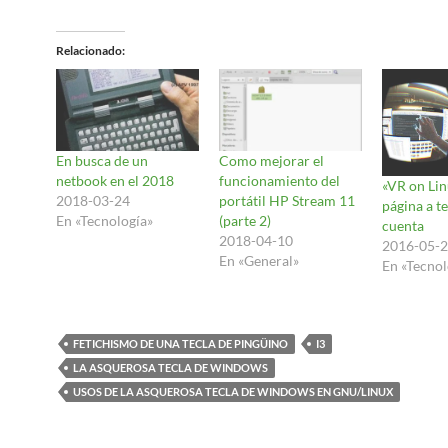
Relacionado
En busca de un
Como mejorar el
netbook en el 2018
funcionamiento del
«VR on Li
2018-03-24
portátil HP Stream 11
página a t
En «Tecnología»
(parte 2)
cuenta
2018-04-10
2016-05-
En «General»
En «Tecnol
FETICHISMO DE UNA TECLA DE PINGÜINO
I3
LA ASQUEROSA TECLA DE WINDOWS
USOS DE LA ASQUEROSA TECLA DE WINDOWS EN GNU/LINUX