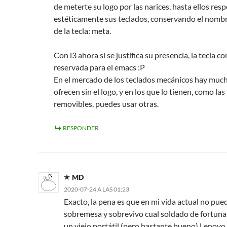
de meterte su logo por las narices, hasta ellos res
estéticamente sus teclados, conservando el nombr
de la tecla: meta.
Con i3 ahora sí se justifica su presencia, la tecla c
reservada para el emacs :P
En el mercado de los teclados mecánicos hay muc
ofrecen sin el logo, y en los que lo tienen, como la
removibles, puedes usar otras.
RESPONDER
MD
2020-07-24 A LAS 01:23
Exacto, la pena es que en mi vida actual no pue
sobremesa y sobrevivo cual soldado de fortuna
un viejo portátil (pero bastante bueno) Lenovo