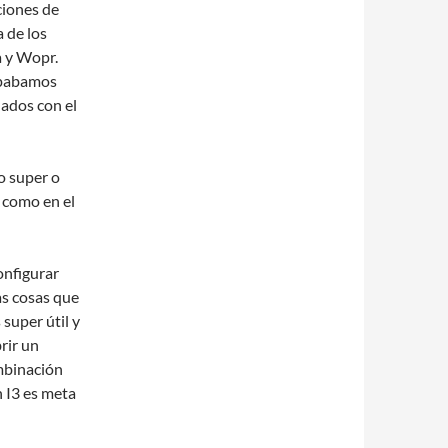
ciones de
 de los
a y Wopr.
lipabamos
ados con el
o super o
 como en el
onfigurar
as cosas que
 super útil y
rir un
mbinación
n I3 es meta