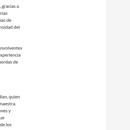
 gracias a
rías
nas de
ensidad del
envolventes
experiencia
 hordas de
lan, quien
maestra.
ones y
que
de los