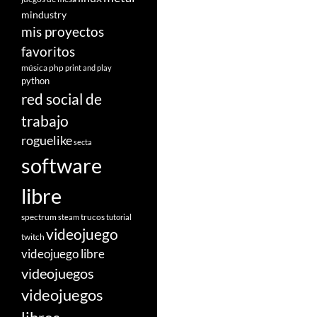
mindustry
mis proyectos
favoritos
música
php
print and play
python
red social de
trabajo
roguelike
secta
software
libre
spectrum
trucos
steam
tutorial
videojuego
twitch
videojuego libre
videojuegos
videojuegos