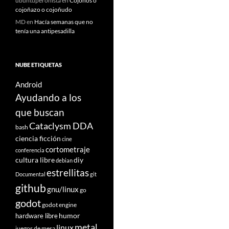
ubuntuperonista
en
Cojoños o
cojoñazo o cojoñudo
MD
en
Hacía semanas que no
tenía una antipesadilla
NUBE ETIQUETAS
Android
Ayudando a los
que buscan
Cataclysm DDA
bash
ciencia ficción
cine
cortometraje
conferencia
cultura libre
diy
debian
estrellitas
Documental
git
github
gnu/linux
go
godot
godot engine
humor
hardware libre
metal
linux
juegos de mesa