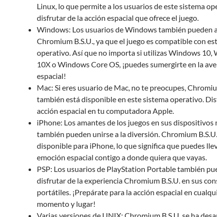
Linux, lo que permite a los usuarios de este sistema op
disfrutar de la acción espacial que ofrece el juego.
Windows: Los usuarios de Windows también pueden a
Chromium B.S.U., ya que el juego es compatible con es
operativo. Así que no importa si utilizas Windows 10
10X o Windows Core OS, ¡puedes sumergirte en la av
espacial!
Mac: Si eres usuario de Mac, no te preocupes, Chromiu
también está disponible en este sistema operativo. Dis
acción espacial en tu computadora Apple.
iPhone: Los amantes de los juegos en sus dispositivos
también pueden unirse a la diversión. Chromium B.S.U.
disponible para iPhone, lo que significa que puedes llev
emoción espacial contigo a donde quiera que vayas.
PSP: Los usuarios de PlayStation Portable también p
disfrutar de la experiencia Chromium B.S.U. en sus con
portátiles. ¡Prepárate para la acción espacial en cualqu
momento y lugar!
Varias versiones de UNIX: Chromium B.S.U. se ha desa