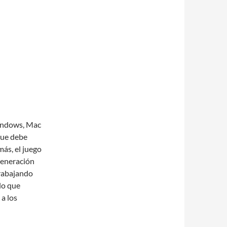
Windows, Mac
que debe
más, el juego
egeneración
trabajando
lo que
a los