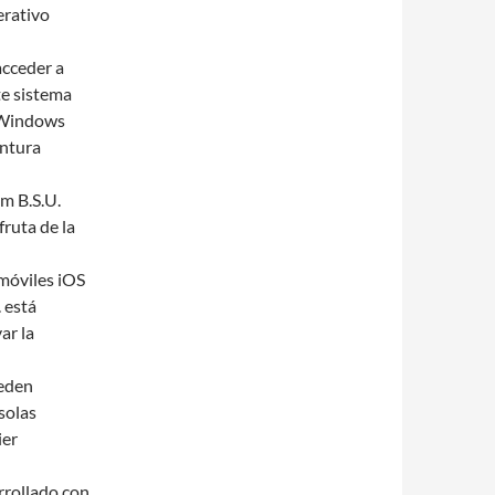
erativo
cceder a
te sistema
, Windows
entura
m B.S.U.
fruta de la
 móviles iOS
 está
ar la
ueden
solas
ier
rrollado con