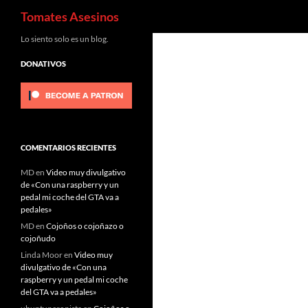
Buscar
Tomates Asesinos
Saltar
Lo siento solo es un blog.
al
DONATIVOS
contenido
COMENTARIOS RECIENTES
MD
en
Video muy divulgativo
de «Con una raspberry y un
pedal mi coche del GTA va a
pedales»
MD
en
Cojoños o cojoñazo o
cojoñudo
Linda Moor
en
Video muy
divulgativo de «Con una
raspberry y un pedal mi coche
del GTA va a pedales»