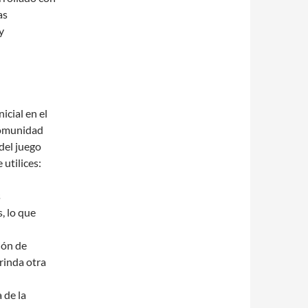
as
y
cial en el
comunidad
del juego
utilices:
s
, lo que
ión de
brinda otra
 de la