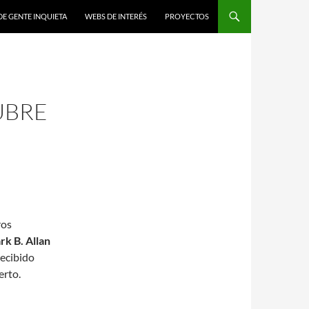
DE GENTE INQUIETA
WEBS DE INTERÉS
PROYECTOS
UBRE
ros
k B. Allan
recibido
erto.