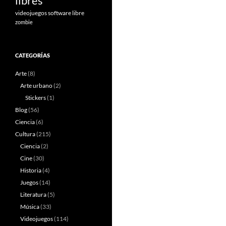
libres
videojuegos software libre
zombie
CATEGORÍAS
Arte
(8)
Arte urbano
(2)
Stickers
(1)
Blog
(56)
Ciencia
(6)
Cultura
(215)
Ciencia
(2)
Cine
(30)
Historia
(4)
Juegos
(14)
Literatura
(5)
Música
(33)
Videojuegos
(114)