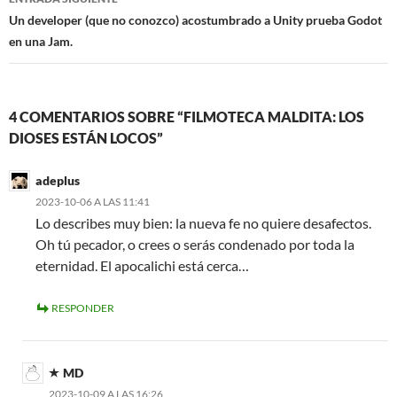
Un developer (que no conozco) acostumbrado a Unity prueba Godot
en una Jam.
4 COMENTARIOS SOBRE “FILMOTECA MALDITA: LOS
DIOSES ESTÁN LOCOS”
adeplus
2023-10-06 A LAS 11:41
Lo describes muy bien: la nueva fe no quiere desafectos.
Oh tú pecador, o crees o serás condenado por toda la
eternidad. El apocalichi está cerca…
RESPONDER
MD
2023-10-09 A LAS 16:26