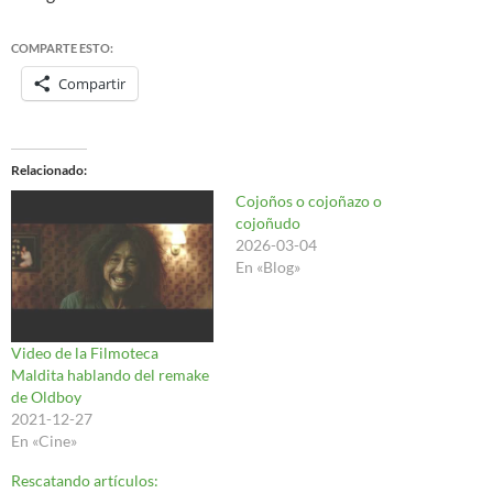
COMPARTE ESTO:
Compartir
Relacionado
Cojoños o cojoñazo o
cojoñudo
2026-03-04
En «Blog»
Video de la Filmoteca
Maldita hablando del remake
de Oldboy
2021-12-27
En «Cine»
Rescatando artículos: