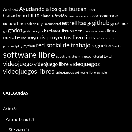
Ayudando a los que buscan
Android
bash
Cataclysm DDA
cortometraje
ciencia ficción
cine
conferencia
github
estrellitas
gnu/linux
cultura libre
diy
debian
Documental
git
godot
linux
humor
hardware libre
go
godot engine
juegos de mesa
mis proyectos favoritos
metal
mindustry
música
php
red social de trabajo
roguelike
python
print and play
secta
software libre
spectrum
trucos
twitch
steam
tutorial
videojuego
videojuegos
videojuego libre
videojuegos libres
videojuegos software libre
zombie
CATEGORÍAS
Arte
(8)
Arte urbano
(2)
Stickers
(1)