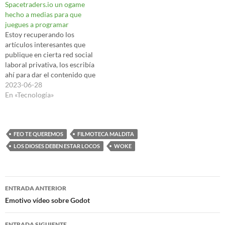
Spacetraders.io un ogame
hecho a medias para que
juegues a programar
Estoy recuperando los
artículos interesantes que
publique en cierta red social
laboral privativa, los escribía
ahí para dar el contenido que
le falta...porque hasta los
2023-06-28
cojones de artículos de
En «Tecnología»
couching y neoliberales que
salen. Me encantan los
#videojuegosProgramación
aunque tengo que reconocer
FEO TE QUEREMOS
FILMOTECA MALDITA
que me siento como un
LOS DIOSES DEBEN ESTAR LOCOS
WOKE
#hipster que va…
Navegación
ENTRADA ANTERIOR
de
Emotivo vídeo sobre Godot
entradas
ENTRADA SIGUIENTE