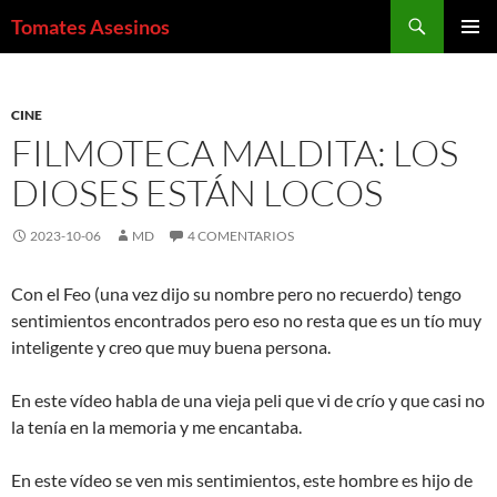
Saltar
Buscar
Tomates Asesinos
al
MENÚ
contenido
PRINCI
CINE
FILMOTECA MALDITA: LOS
DIOSES ESTÁN LOCOS
2023-10-06
MD
4 COMENTARIOS
Con el Feo (una vez dijo su nombre pero no recuerdo) tengo
sentimientos encontrados pero eso no resta que es un tío muy
inteligente y creo que muy buena persona.
En este vídeo habla de una vieja peli que vi de crío y que casi no
la tenía en la memoria y me encantaba.
En este vídeo se ven mis sentimientos, este hombre es hijo de