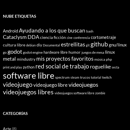
NUBE ETIQUETAS
Ayudando a los que buscan
Android
bash
Cataclysm DDA
cortometraje
ciencia ficción
cine
conferencia
github
estrellitas
gnu/linux
cultura libre
diy
debian
Documental
git
godot
linux
humor
hardware libre
go
godot engine
juegos de mesa
mis proyectos favoritos
metal
mindustry
música
php
red social de trabajo
roguelike
python
print and play
secta
software libre
spectrum
trucos
twitch
steam
tutorial
videojuego
videojuegos
videojuego libre
videojuegos libres
videojuegos software libre
zombie
CATEGORÍAS
Arte
(8)