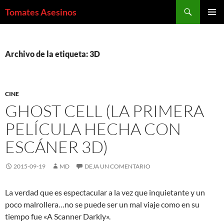
Saltar
Buscar
Tomates Asesinos
al
MENÚ
contenido
PRINCI
Archivo de la etiqueta: 3D
CINE
GHOST CELL (LA PRIMERA
PELÍCULA HECHA CON
ESCÁNER 3D)
2015-09-19
MD
DEJA UN COMENTARIO
La verdad que es espectacular a la vez que inquietante y un
poco malrollera…no se puede ser un mal viaje como en su
tiempo fue «A Scanner Darkly».