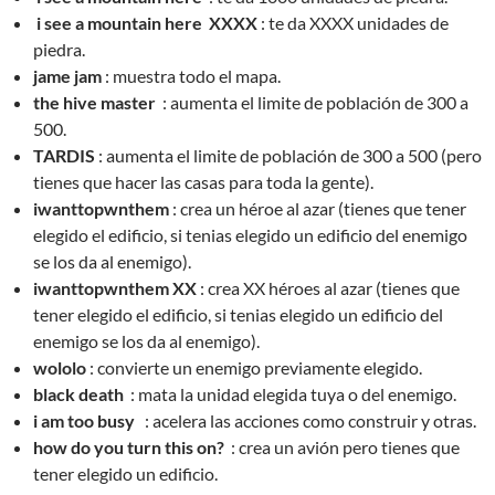
i see a mountain here XXXX
: te da XXXX unidades de
piedra.
jame jam
: muestra todo el mapa.
the hive master
: aumenta el limite de población de 300 a
500.
TARDIS
: aumenta el limite de población de 300 a 500 (pero
tienes que hacer las casas para toda la gente).
iwanttopwnthem
: crea un héroe al azar (tienes que tener
elegido el edificio, si tenias elegido un edificio del enemigo
se los da al enemigo).
iwanttopwnthem XX
: crea XX héroes al azar (tienes que
tener elegido el edificio, si tenias elegido un edificio del
enemigo se los da al enemigo).
wololo
: convierte un enemigo previamente elegido.
black death
: mata la unidad elegida tuya o del enemigo.
i am too busy
: acelera las acciones como construir y otras.
how do you turn this on?
: crea un avión pero tienes que
tener elegido un edificio.