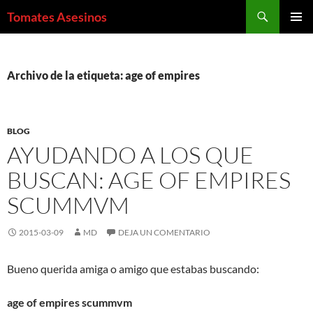
Saltar
Buscar
Tomates Asesinos
al
MENÚ
contenido
PRINCI
Archivo de la etiqueta: age of empires
BLOG
AYUDANDO A LOS QUE
BUSCAN: AGE OF EMPIRES
SCUMMVM
2015-03-09
MD
DEJA UN COMENTARIO
Bueno querida amiga o amigo que estabas buscando:
age of empires scummvm