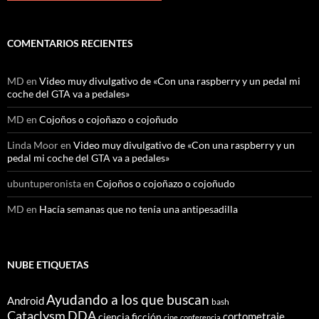
COMENTARIOS RECIENTES
MD
en
Video muy divulgativo de «Con una raspberry y un pedal mi
coche del GTA va a pedales»
MD
en
Cojoños o cojoñazo o cojoñudo
Linda Moor
en
Video muy divulgativo de «Con una raspberry y un
pedal mi coche del GTA va a pedales»
ubuntuperonista
en
Cojoños o cojoñazo o cojoñudo
MD
en
Hacía semanas que no tenía una antipesadilla
NUBE ETIQUETAS
Ayudando a los que buscan
Android
bash
Cataclysm DDA
cortometraje
ciencia ficción
cine
conferencia