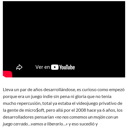
Lleva un par de años desarrollándose, es curioso como empezó
porque era un juego indie sin pena ni gloria que no tenia
mucho repercusión, total ya estaba el videojuego privativo de
la gente de micro$oft, pero allá por el 2008 hace ya 6 años, los
desarrolladores pensarían
«no nos comemos un mojón con un
juego cerrado…vamos a liberarlo…»
y eso sucedió y