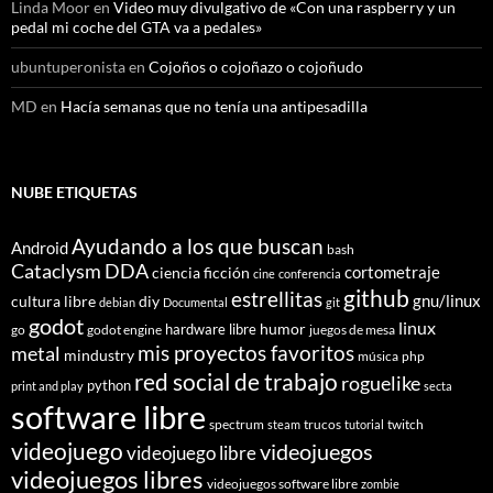
Linda Moor
en
Video muy divulgativo de «Con una raspberry y un
pedal mi coche del GTA va a pedales»
ubuntuperonista
en
Cojoños o cojoñazo o cojoñudo
MD
en
Hacía semanas que no tenía una antipesadilla
NUBE ETIQUETAS
Ayudando a los que buscan
Android
bash
Cataclysm DDA
cortometraje
ciencia ficción
cine
conferencia
github
estrellitas
gnu/linux
cultura libre
diy
debian
Documental
git
godot
linux
humor
hardware libre
go
godot engine
juegos de mesa
mis proyectos favoritos
metal
mindustry
música
php
red social de trabajo
roguelike
python
print and play
secta
software libre
spectrum
trucos
twitch
steam
tutorial
videojuego
videojuegos
videojuego libre
videojuegos libres
videojuegos software libre
zombie