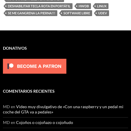
DESHABILITAR TECLA ROTA EN PORTÁTIL
HWDB
LINUX
SE ME GANGRENA LA PIERNA!!!
SOFTWARE LIBRE
UDEV
DONATIVOS
COMENTARIOS RECIENTES
MD
en
Video muy divulgativo de «Con una raspberry y un pedal mi
coche del GTA va a pedales»
MD
en
Cojoños o cojoñazo o cojoñudo