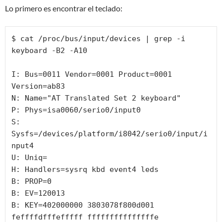
Lo primero es encontrar el teclado:
$ cat /proc/bus/input/devices | grep -i 
keyboard -B2 -A10

I: Bus=0011 Vendor=0001 Product=0001 
Version=ab83

N: Name="AT Translated Set 2 keyboard"

P: Phys=isa0060/serio0/input0

S: 
Sysfs=/devices/platform/i8042/serio0/input/i
nput4

U: Uniq=

H: Handlers=sysrq kbd event4 leds 

B: PROP=0

B: EV=120013

B: KEY=402000000 3803078f800d001 
feffffdfffefffff fffffffffffffffe
