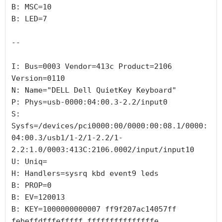
B: MSC=10

B: LED=7

--

I: Bus=0003 Vendor=413c Product=2106 
Version=0110

N: Name="DELL Dell QuietKey Keyboard"

P: Phys=usb-0000:04:00.3-2.2/input0

S: 
Sysfs=/devices/pci0000:00/0000:00:08.1/0000:
04:00.3/usb1/1-2/1-2.2/1-
2.2:1.0/0003:413C:2106.0002/input/input10

U: Uniq=

H: Handlers=sysrq kbd event9 leds 

B: PROP=0

B: EV=120013

B: KEY=1000000000007 ff9f207ac14057ff 
febeffdfffefffff fffffffffffffffe
