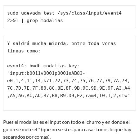
sudo udevadm test /sys/class/input/event4 
2>&1 | grep modalias
Y saldrá mucha mierda, entre toda veras 
lineas como:

event4: hwdb modalias key: 
"input:b0011v0001p0001eAB83-
e0,1,4,11,14,k71,72,73,74,75,76,77,79,7A,7B,
7C,7D,7E,7F,80,8C,8E,8F,9B,9C,9D,9E,9F,A3,A4
,A5,A6,AC,AD,B7,B8,B9,D9,E2,ram4,l0,1,2,sfw"

Pues el modalias es el input con todo el churro y en donde el
guion se mete el * (que no se si es para casar todos lo que hay
separados por comas).