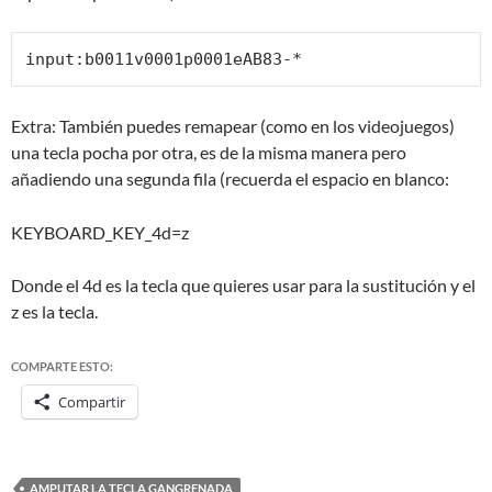
input:b0011v0001p0001eAB83-*
Extra: También puedes remapear (como en los videojuegos)
una tecla pocha por otra, es de la misma manera pero
añadiendo una segunda fila (recuerda el espacio en blanco:
KEYBOARD_KEY_4d=z
Donde el 4d es la tecla que quieres usar para la sustitución y el
z es la tecla.
COMPARTE ESTO:
Compartir
AMPUTAR LA TECLA GANGRENADA