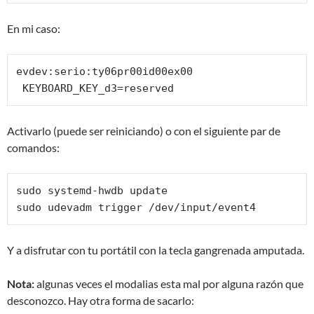
En mi caso:
evdev:serio:ty06pr00id00ex00

 KEYBOARD_KEY_d3=reserved
Activarlo (puede ser reiniciando) o con el siguiente par de
comandos:
sudo systemd-hwdb update

sudo udevadm trigger /dev/input/event4
Y a disfrutar con tu portátil con la tecla gangrenada amputada.
Nota:
algunas veces el modalias esta mal por alguna razón que
desconozco. Hay otra forma de sacarlo: