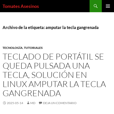
Saltar
Buscar
Tomates Asesinos
al
MENÚ
contenido
PRINCI
Archivo de la etiqueta: amputar la tecla gangrenada
TECNOLOGÍA
,
TUTORIALES
TECLADO DE PORTÁTIL SE
QUEDA PULSADA UNA
TECLA, SOLUCIÓN EN
LINUX AMPUTAR LA TECLA
GANGRENADA
2025-05-14
MD
DEJA UN COMENTARIO