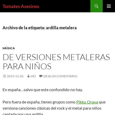
Saltar
Buscar
Tomates Asesinos
al
MENÚ
contenido
PRINCI
Archivo de la etiqueta: ardilla metalera
MÚSICA
DE VERSIONES METALERAS
PARA NIÑOS
2015-11-26
MD
DEJA UN COMENTARIO
En españa…salvo que este confundido no hay.
Pero fuera de españa, tienes grupos como
Pikku Orava
que
versiona canciones clásicas del rock y el metal para niños
cantada por una ardilla.