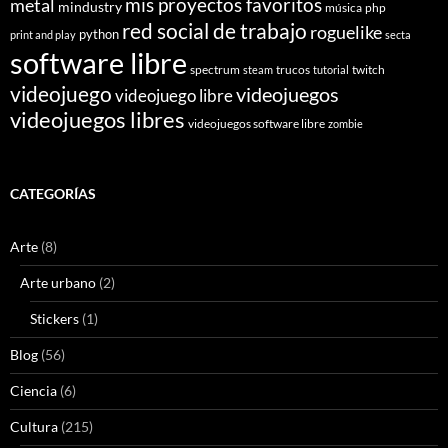
mis proyectos favoritos
metal
mindustry
música
php
red social de trabajo
roguelike
python
print and play
secta
software libre
spectrum
trucos
twitch
steam
tutorial
videojuego
videojuegos
videojuego libre
videojuegos libres
videojuegos software libre
zombie
CATEGORÍAS
Arte
(8)
Arte urbano
(2)
Stickers
(1)
Blog
(56)
Ciencia
(6)
Cultura
(215)