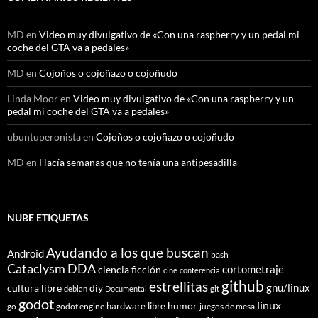
MD
en
Video muy divulgativo de «Con una raspberry y un pedal mi
coche del GTA va a pedales»
MD
en
Cojoños o cojoñazo o cojoñudo
Linda Moor
en
Video muy divulgativo de «Con una raspberry y un
pedal mi coche del GTA va a pedales»
ubuntuperonista
en
Cojoños o cojoñazo o cojoñudo
MD
en
Hacía semanas que no tenía una antipesadilla
NUBE ETIQUETAS
Ayudando a los que buscan
Android
bash
Cataclysm DDA
cortometraje
ciencia ficción
cine
conferencia
github
estrellitas
gnu/linux
cultura libre
diy
debian
Documental
git
godot
linux
humor
hardware libre
go
godot engine
juegos de mesa