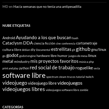
MD
en
Hacía semanas que no tenía una antipesadilla
NUBE ETIQUETAS
Ayudando a los que buscan
Android
bash
Cataclysm DDA
cortometraje
ciencia ficción
cine
conferencia
github
estrellitas
gnu/linux
cultura libre
diy
debian
Documental
git
godot
linux
humor
hardware libre
go
godot engine
juegos de mesa
mis proyectos favoritos
metal
mindustry
música
php
red social de trabajo
roguelike
python
print and play
secta
software libre
spectrum
trucos
twitch
steam
tutorial
videojuego
videojuegos
videojuego libre
videojuegos libres
videojuegos software libre
zombie
CATEGORÍAS