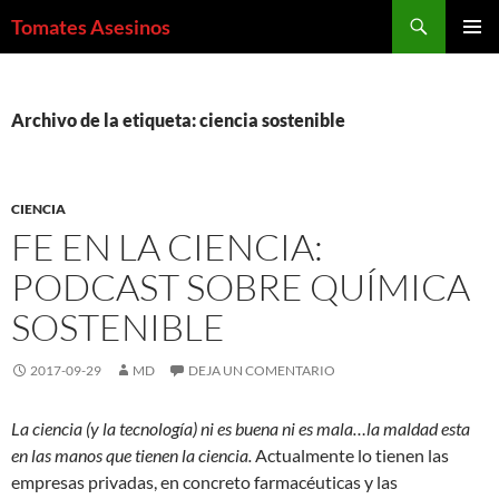
Saltar
Buscar
Tomates Asesinos
al
MENÚ
contenido
PRINCI
Archivo de la etiqueta: ciencia sostenible
CIENCIA
FE EN LA CIENCIA:
PODCAST SOBRE QUÍMICA
SOSTENIBLE
2017-09-29
MD
DEJA UN COMENTARIO
La ciencia (y la tecnología) ni es buena ni es mala…la maldad esta
en las manos que tienen la ciencia.
Actualmente lo tienen las
empresas privadas, en concreto farmacéuticas y las