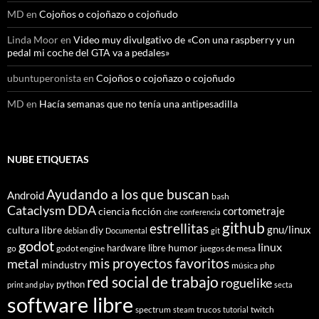
MD
en
Cojoños o cojoñazo o cojoñudo
Linda Moor
en
Video muy divulgativo de «Con una raspberry y un
pedal mi coche del GTA va a pedales»
ubuntuperonista
en
Cojoños o cojoñazo o cojoñudo
MD
en
Hacía semanas que no tenía una antipesadilla
NUBE ETIQUETAS
Ayudando a los que buscan
Android
bash
Cataclysm DDA
cortometraje
ciencia ficción
cine
conferencia
github
estrellitas
gnu/linux
cultura libre
diy
debian
Documental
git
godot
linux
humor
hardware libre
go
godot engine
juegos de mesa
mis proyectos favoritos
metal
mindustry
música
php
red social de trabajo
roguelike
python
print and play
secta
software libre
spectrum
trucos
twitch
steam
tutorial