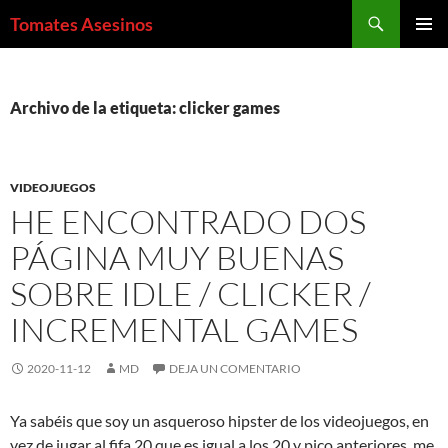
Saltar
Buscar
Tomates Asesinos
al
MENÚ
contenido
PRINCI
Archivo de la etiqueta: clicker games
VIDEOJUEGOS
HE ENCONTRADO DOS
PÁGINA MUY BUENAS
SOBRE IDLE / CLICKER /
INCREMENTAL GAMES
2020-11-12
MD
DEJA UN COMENTARIO
Ya sabéis que soy un asqueroso hipster de los videojuegos, en
vez de jugar al fifa 20 que es igual a los 20 y pico anteriores, me