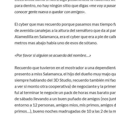
para dentro, no hay ningún sitio que digas
«me voy a pasar 
conocer gente nueva o quedar con amigos»
.
El cyber que mas recuerdo porque pasamos mas tiempo fu
de avenida canalejas a la altura del semáforo que da al pa
Alamedilla en Salamanca, era el cyber que era a pie de cal
metros mas abajo había uno de esos de sótano.
«Por favor si alguien se acuerda del nombre….»
Recuerdo que tuvieron en el mostrador a una dependient
presento a miss Salamanca, el hijo del dueño muy majo q
siempre hablando del 3D Studio, recuerdo también mi fac
a ver si monto otra cooperativa) de negociante y la prime
fui al terminar le negocie un pack de horas mas barato par
de sábado llevando a un buen puñado de amigos (nos jun
entorno a 12 personas, amigos mios, mis primos, amigos 
primos…), bueno noches madrugadas de 10 a las 2 de la 