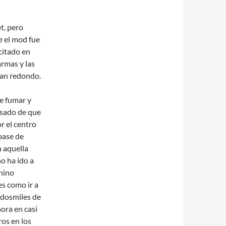
t, pero
e el mod fue
citado en
rmas y las
tan redondo.
de fumar y
esado de que
r el centro
base de
n aquella
o ha ido a
chino
es como ir a
s dosmiles de
ora en casi
ros en los