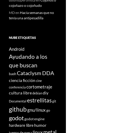
ubuntuperonista
en
Cojoños o
cojoñazo o cojoñudo
MD
en
Hacía semanas que no
tenía una antipesadilla
NUBE ETIQUETAS
Android
Ayudando a los
que buscan
Cataclysm DDA
bash
ciencia ficción
cine
cortometraje
conferencia
cultura libre
diy
debian
estrellitas
Documental
git
github
gnu/linux
go
godot
godot engine
humor
hardware libre
metal
linux
juegos de mesa