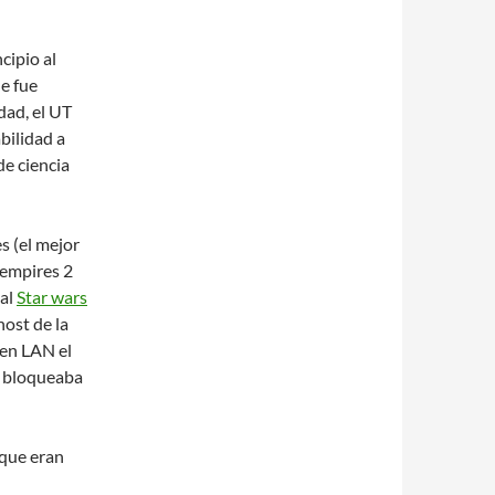
cipio al
ue fue
idad, el UT
abilidad a
de ciencia
s (el mejor
 empires 2
 al
Star wars
host de la
 en LAN el
le bloqueaba
 que eran