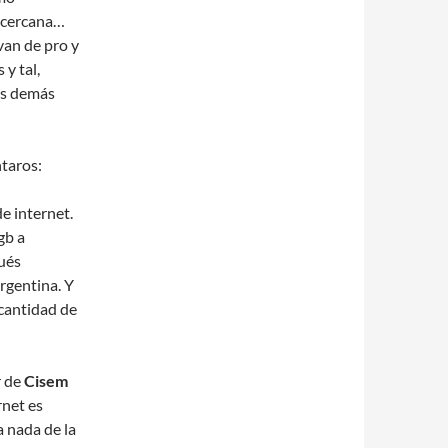
 cercana…
van de pro y
y tal,
os demás
ntaros:
e internet.
gb a
pués
rgentina. Y
 cantidad de
r de
Cisem
rnet es
a nada de la