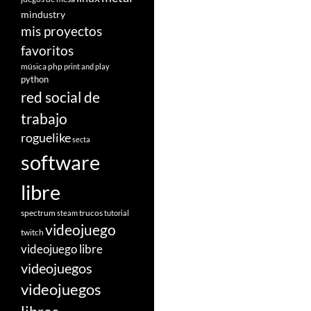
mindustry
mis proyectos
favoritos
música
php
print and play
python
red social de
trabajo
roguelike
secta
software
libre
spectrum
trucos
steam
tutorial
videojuego
twitch
videojuego libre
videojuegos
videojuegos