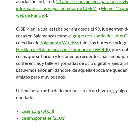
asociación en la red:
20 años si son muchos para una revis
informática. Los viejos tiempos de CISEM
o
Meme: Mi pri
web de Pancho
).
CISEM en la cual estaba por ahí desde el 99, fue germen 
cosas en Salamanca (como el
grupo de usuario de Linux G
colectivo de
Salamanca Wireless
(ains los botes de pringue
Hacklab de Salamanca con el nombre de WOPR
), pues en
cosas que se hacían y los buenos recuerdos, hacíamos jo
conferencias y talleres, jornadas de ocio digital, viajes al 
Estuvimos años ahí dándole, de aquella época me quedan
amigos pero muy buenos.
Ultima hora, me ha dado por buscar en archive org, y algo
quedado:
cisem.org (2003)
cisem.iponet.es (2001)