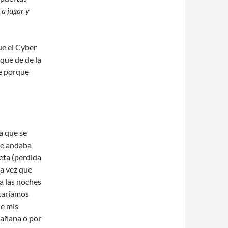
a jugar y
e el Cyber
rque de de la
le porque
a que se
ue andaba
eta (perdida
ra vez que
a las noches
taríamos
de mis
mañana o por