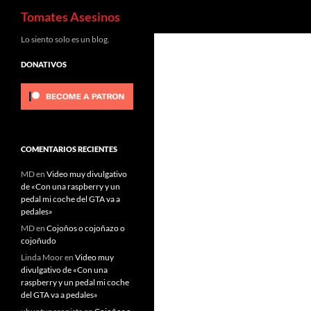
Buscar
Tomates Asesinos
Saltar
Lo siento solo es un blog.
al
DONATIVOS
contenido
COMENTARIOS RECIENTES
MD
en
Video muy divulgativo
de «Con una raspberry y un
pedal mi coche del GTA va a
pedales»
MD
en
Cojoños o cojoñazo o
cojoñudo
Linda Moor
en
Video muy
divulgativo de «Con una
raspberry y un pedal mi coche
del GTA va a pedales»