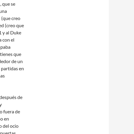
, que se
 una
 (que creo
ed (creo que
1 y al Duke
 con el
lipaba
 tienes que
ededor de un
 partidas en
mas
 después de
y
o fuera de
mo en
o del ocio
 puertas