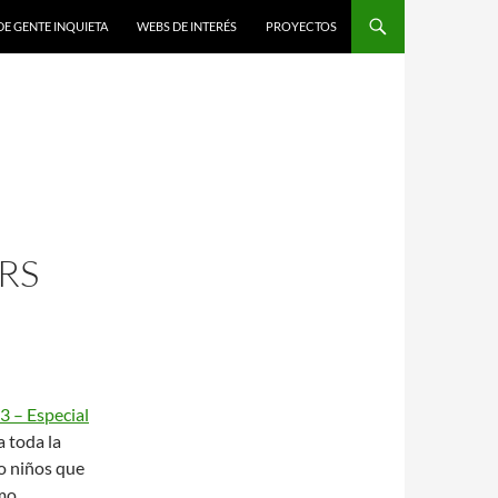
DE GENTE INQUIETA
WEBS DE INTERÉS
PROYECTOS
RS
3 – Especial
 toda la
ro niños que
omo