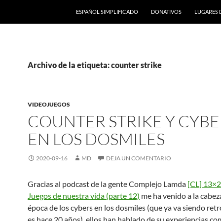
ESPAÑOL SIMPLIFICADO
DONATIVOS
LUGARES 
Archivo de la etiqueta: counter strike
VIDEOJUEGOS
COUNTER STRIKE Y CYBE
EN LOS DOSMILES
2020-09-16
MD
DEJA UN COMENTARIO
Gracias al podcast de la gente Complejo Lamda
[CL] 13×2
Juegos de nuestra vida (parte 12)
me ha venido a la cabeza
época de los cybers en los dosmiles (que ya va siendo ret
es hace 20 años), ellos han hablado de su experiencias c