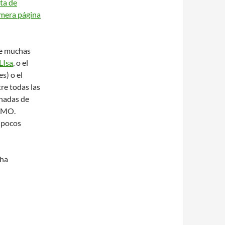
ta de
mera página
de muchas
LIsa
, o el
s) o el
tre todas las
rnadas de
SIMO.
 pocos
 ha