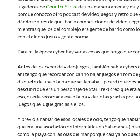
jugadores de
Counter Strike
de una manera amena y muy
porque conozco otro podcast de videojuegos y retro que 
dándose aires de que iban a competiciones de videojuegos 
mientras que los del complejo era gente de barrio como l
con el dinero justo y gente normal.
Para mi la época cyber hay varias cosas que tengo que co
Antes de los cyber de videojuegos, también había cybers d
ahí tengo que recordar con cariño bajar juegos en rom de 
disquete de una página que se llamaba jl picard (que des
descubrí que era un personaje de Star Trek) creo que era a
eso, quería recordar a esa página y darle las gracias por la
juegos que jugué gracias a ellos.
Y previo a hablar de esos locales de ocio, tengo que habla
que era una asociación de informática en Salamanca (inte
como la playa con las olas del mar porque casi ya no qued