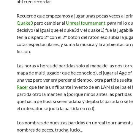
ahí creo recordar.
Recuerdo que empezamos a jugar unas pocas veces al prin
Quake3
pero cambiar al
Unreal tournament
, para mi lo q
decisivo (al igual que el duke3d y el quake1) fue la jugabil
tenía disparo 2º con el 2º botón del ratón eso subía la jug
cotas espectaculares, y suma la música y la ambientación 
ficción.
Las horas y horas de partidas solo al mapa de las dos torre
mapa de multijugador que he conocido), el jugar al Age of
una vez pero ver era perder el tiempo, otra partida suelta
Racer
que tenia un flipante invento de en LAN si se iba el 
partida otro la mantenía (porque niños antes las partidas
que hacía de host si se enfadaba y dejaba la partida o se 
el ordenador se jodía la partida en red).
Los nombres de nuestras partidas en unreal tournament,
nombres de peces, trucha, lucio…