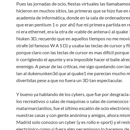
Pues las jornadas de ocio, fiestas virtuales las llamabamos
hicieron en muchos sitios, las primeras que se hizo fue en
academia de informática, donde en la sala de ordenadores
que eran pentium 1 o por ahí) fue mi primera partida en r
ni era ethernet, era la otra de «cable de antena») al quake 
Nuken 3D, recuerdo que en aquellos tiempos no me movía
strafe (el famoso W A S D) y usaba las teclas de cursor y f
porque claro con las teclas de cursor es mas difícil porque
ir corrigiendo el apunte y era imposible hacer el baile alr
enemigo. A pesar de las críticas, me sigo quedando con las
lan al dukenunken3d que al quake1 me parecían mucho 
divertidas pese a que no fuera un 3D tan espectacular.
Y bueno ya hablando de los cybers, que fue por desgracia
los recreativos o salas de maquinas o salas de comecocos 
matarmarcianitos, fue el último escalón de ocio electrónic
nuestras casas y con gente anónima y amigos, ahora mis
Madrid solo conozco un cyber (y es rollo e-sport) y el rest
electrónico como si fuera algo pecaminoso lo hacemos de