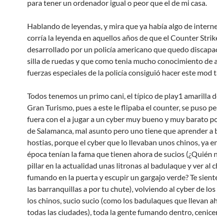
para tener un ordenador igual o peor que el de mi casa.
Hablando de leyendas, y mira que ya había algo de interne
corría la leyenda en aquellos años de que el Counter Strik
desarrollado por un policía americano que quedo discapa
silla de ruedas y que como tenia mucho conocimiento de a
fuerzas especiales de la policía consiguió hacer este mod 
Todos tenemos un primo cani, el típico de play1 amarilla 
Gran Turismo, pues a este le flipaba el counter, se puso p
fuera con el a jugar a un cyber muy bueno y muy barato po
de Salamanca, mal asunto pero uno tiene que aprender a 
hostias, porque el cyber que lo llevaban unos chinos, ya e
época tenían la fama que tienen ahora de sucios (¿Quién n
pillar en la actualidad unas litronas al badulaque y ver al 
fumando en la puerta y escupir un gargajo verde? Te sient
las barranquillas a por tu chute), volviendo al cyber de lo
los chinos, sucio sucio (como los badulaques que llevan ah
todas las ciudades), toda la gente fumando dentro, cenice