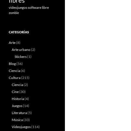
libres
videojuegos software libre
zombie
CATEGORÍAS
Arte
(8)
Arte urbano
(2)
Stickers
(1)
Blog
(56)
Ciencia
(6)
Cultura
(215)
Ciencia
(2)
Cine
(30)
Historia
(4)
Juegos
(14)
Literatura
(5)
Música
(33)
Videojuegos
(114)