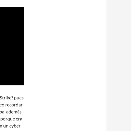
Strike? pues
reo recordar
aba, además
o porque era
n un cyber