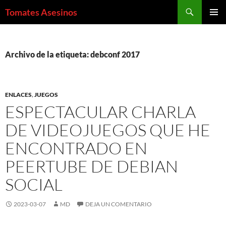
Saltar
Buscar
Tomates Asesinos
al
MENÚ
contenido
PRINCI
Archivo de la etiqueta: debconf 2017
ENLACES
,
JUEGOS
ESPECTACULAR CHARLA
DE VIDEOJUEGOS QUE HE
ENCONTRADO EN
PEERTUBE DE DEBIAN
SOCIAL
2023-03-07
MD
DEJA UN COMENTARIO