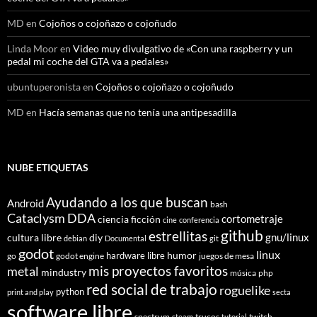
MD
en
Cojoños o cojoñazo o cojoñudo
Linda Moor
en
Video muy divulgativo de «Con una raspberry y un
pedal mi coche del GTA va a pedales»
ubuntuperonista
en
Cojoños o cojoñazo o cojoñudo
MD
en
Hacía semanas que no tenía una antipesadilla
NUBE ETIQUETAS
Ayudando a los que buscan
Android
bash
Cataclysm DDA
cortometraje
ciencia ficción
cine
conferencia
github
estrellitas
gnu/linux
cultura libre
diy
debian
Documental
git
godot
linux
humor
hardware libre
go
godot engine
juegos de mesa
mis proyectos favoritos
metal
mindustry
música
php
red social de trabajo
roguelike
python
print and play
secta
software libre
spectrum
trucos
twitch
steam
tutorial