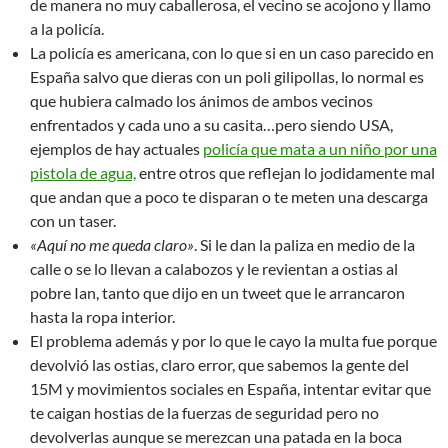
de manera no muy caballerosa, el vecino se acojono y llamo
a la policía.
La policía es americana, con lo que si en un caso parecido en
España salvo que dieras con un poli gilipollas, lo normal es
que hubiera calmado los ánimos de ambos vecinos
enfrentados y cada uno a su casita…pero siendo USA,
ejemplos de hay actuales
policía que mata a un niño por una
pistola de agua,
entre otros que reflejan lo jodidamente mal
que andan que a poco te disparan o te meten una descarga
con un taser.
«Aquí no me queda claro»
. Si le dan la paliza en medio de la
calle o se lo llevan a calabozos y le revientan a ostias al
pobre Ian, tanto que dijo en un tweet que le arrancaron
hasta la ropa interior.
El problema además y por lo que le cayo la multa fue porque
devolvió las ostias, claro error, que sabemos la gente del
15M y movimientos sociales en España, intentar evitar que
te caigan hostias de la fuerzas de seguridad pero no
devolverlas aunque se merezcan una patada en la boca