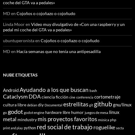
coche del GTA va a pedales»
MD
en
Cojoños o cojoñazo o cojoñudo
Linda Moor
en
Video muy divulgativo de «Con una raspberry y un
pedal mi coche del GTA va a pedales»
ubuntuperonista
en
Cojoños o cojoñazo o cojoñudo
MD
en
Hacía semanas que no tenía una antipesadilla
NUBE ETIQUETAS
Ayudando a los que buscan
Android
bash
Cataclysm DDA
cortometraje
ciencia ficción
cine
conferencia
github
estrellitas
gnu/linux
cultura libre
diy
debian
Documental
git
godot
linux
humor
hardware libre
go
godot engine
juegos de mesa
mis proyectos favoritos
metal
mindustry
música
php
red social de trabajo
roguelike
python
print and play
secta