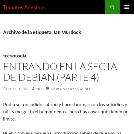
Saltar
Buscar
Tomates Asesinos
al
MENÚ
contenido
PRINCI
Archivo de la etiqueta: Ian Murdock
TECNOLOGÍA
ENTRANDO EN LA SECTA
DE DEBIAN (PARTE 4)
2016-01-13
MD
DEJA UN COMENTARIO
Podía ser un jodido cabrón y hacer bromas con los suicidios y
tal…y me gusta el humor negro…pero hay cosas que tienen un
limite.
Bueno con esa pequeña introducción sabéis de que voy ha