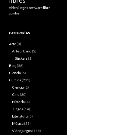
libres
videojuegos software libre
zombie
CATEGORÍAS
Arte
(8)
Arte urbano
(2)
Stickers
(1)
Blog
(56)
Ciencia
(6)
Cultura
(215)
Ciencia
(2)
Cine
(30)
Historia
(4)
Juegos
(14)
Literatura
(5)
Música
(33)
Videojuegos
(114)