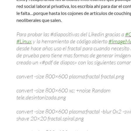
red social laboral privativa, los escribía ahí para dar el c
le falta…porque hasta los cojones de artículos de couchin
neoliberales que salen.
Para probar las #diapositivas del Likedin gracias a
#
#Linux
y la herramienta de código abierto
#ImageMa
desde hace años uso el fractal para cuando necesito
de prueba pero tiene mas formas de generar imágen
creado un «#pdf de diapos» con los siguientes coma
convert -size 800×600 plasma:fractal fractal.png
convert -size 800×600 xc: +noise Random
tele.desintonizada.png
convert -size 800×600 plasma:fractal -blur 0x2 -swi
shave 20×20 fractal.spiral.png