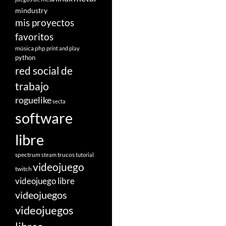
mindustry
mis proyectos
favoritos
música
php
print and play
python
red social de
trabajo
roguelike
secta
software
libre
spectrum
trucos
steam
tutorial
videojuego
twitch
videojuego libre
videojuegos
videojuegos