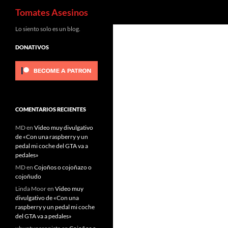
Buscar
Tomates Asesinos
Saltar
Lo siento solo es un blog.
al
DONATIVOS
contenido
COMENTARIOS RECIENTES
MD
en
Video muy divulgativo
de «Con una raspberry y un
pedal mi coche del GTA va a
pedales»
MD
en
Cojoños o cojoñazo o
cojoñudo
Linda Moor
en
Video muy
divulgativo de «Con una
raspberry y un pedal mi coche
del GTA va a pedales»