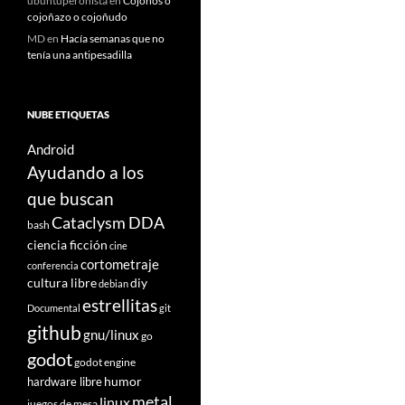
ubuntuperonista
en
Cojoños o
cojoñazo o cojoñudo
MD
en
Hacía semanas que no
tenía una antipesadilla
NUBE ETIQUETAS
Android
Ayudando a los
que buscan
Cataclysm DDA
bash
ciencia ficción
cine
cortometraje
conferencia
cultura libre
diy
debian
estrellitas
Documental
git
github
gnu/linux
go
godot
godot engine
humor
hardware libre
metal
linux
juegos de mesa