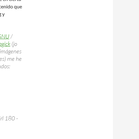
ontenido que
g y
GNU
/
gick
(jo
 imágenes
es) me he
ndos:
rl 180 -