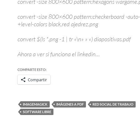
convert -size 800×600 pattern:hexagons wargame.
convert -size 800×600 pattern:checkerboard -auto-
+level-colors black,red ajedrez.png
convert $(ls *.png -1 | tr «\n» » «) diapositivas.pdf
Ahora a ver si funciona el linkedin…
COMPARTE ESTO:
Compartir
IMAGEMAGICK
IMÁGENES A PDF
RED SOCIAL DE TRABAJO
SOFTWARE LIBRE