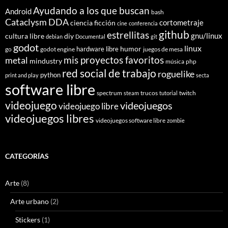
Ayudando a los que buscan
Android
bash
Cataclysm DDA
cortometraje
ciencia ficción
cine
conferencia
github
estrellitas
gnu/linux
cultura libre
diy
debian
Documental
git
godot
linux
humor
hardware libre
go
godot engine
juegos de mesa
mis proyectos favoritos
metal
mindustry
música
php
red social de trabajo
roguelike
python
print and play
secta
software libre
spectrum
trucos
twitch
steam
tutorial
videojuego
videojuegos
videojuego libre
videojuegos libres
videojuegos software libre
zombie
CATEGORÍAS
Arte
(8)
Arte urbano
(2)
Stickers
(1)