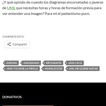
¿Y qué opináis de cuando los diagramas encorsetadas y javeras
de
UML
que necesitas horas y horas de formación previa para
ver entender una imagen? Para mi el pedantismo puro.
COMPARTE ESTO:
Compartir
AXIOMA
DIAGRAMAS
INFOGRAFÍA
JAVA CACA
JAVA TOCAME LA PIROLA
MURALES EGB
UML ME QUIERE MATAR
DONATIVOS