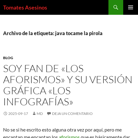
Saltar
Buscar
Tomates Asesinos
al
MENÚ
contenido
PRINCI
Archivo de la etiqueta: java tocame la pirola
BLOG
SOY FAN DE «LOS
AFORISMOS» Y SU VERSIÓN
GRÁFICA «LOS
INFOGRAFÍAS»
2025-09-17
MD
DEJA UN COMENTARIO
No se si he escrito esto alguna otra vez por aquí, pero me
encantan me encantan los
aforismos
que es básicamente dar