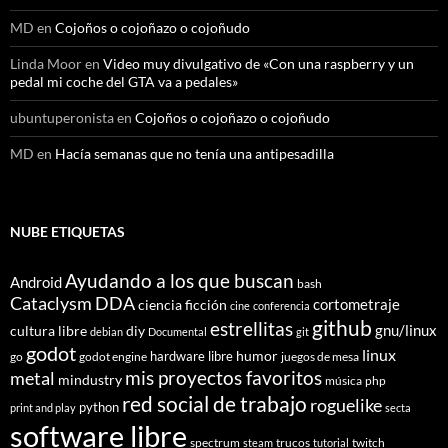
MD
en
Cojoños o cojoñazo o cojoñudo
Linda Moor
en
Video muy divulgativo de «Con una raspberry y un
pedal mi coche del GTA va a pedales»
ubuntuperonista
en
Cojoños o cojoñazo o cojoñudo
MD
en
Hacía semanas que no tenía una antipesadilla
NUBE ETIQUETAS
Ayudando a los que buscan
Android
bash
Cataclysm DDA
cortometraje
ciencia ficción
cine
conferencia
github
estrellitas
gnu/linux
cultura libre
diy
debian
Documental
git
godot
linux
humor
hardware libre
go
godot engine
juegos de mesa
mis proyectos favoritos
metal
mindustry
música
php
red social de trabajo
roguelike
python
print and play
secta
software libre
spectrum
trucos
twitch
steam
tutorial