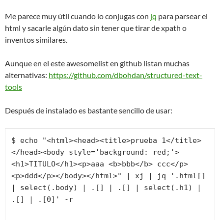
Me parece muy útil cuando lo conjugas con
jq
para parsear el
html y sacarle algún dato sin tener que tirar de xpath o
inventos similares.
Aunque en el este awesomelist en github listan muchas
alternativas:
https://github.com/dbohdan/structured-text-
tools
Después de instalado es bastante sencillo de usar:
$ echo "<html><head><title>prueba 1</title>
</head><body style='background: red;'>
<h1>TITULO</h1><p>aaa <b>bbb</b> ccc</p>
<p>ddd</p></body></html>" | xj | jq '.html[] 
| select(.body) | .[] | .[] | select(.h1) | 
.[] | .[0]' -r
