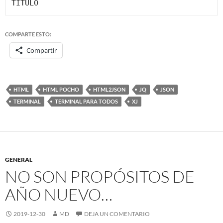
TITULO
COMPARTE ESTO:
Compartir
HTML
HTML POCHO
HTML2JSON
JQ
JSON
TERMINAL
TERMINAL PARA TODOS
XJ
GENERAL
NO SON PROPÓSITOS DE
AÑO NUEVO…
2019-12-30
MD
DEJA UN COMENTARIO