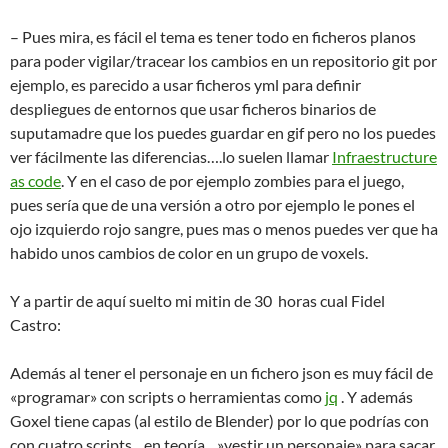
– Pues mira, es fácil el tema es tener todo en ficheros planos
para poder vigilar/tracear los cambios en un repositorio git por
ejemplo, es parecido a usar ficheros yml para definir
despliegues de entornos que usar ficheros binarios de
suputamadre que los puedes guardar en gif pero no los puedes
ver fácilmente las diferencias….lo suelen llamar
Infraestructure
as code
. Y en el caso de por ejemplo zombies para el juego,
pues sería que de una versión a otro por ejemplo le pones el
ojo izquierdo rojo sangre, pues mas o menos puedes ver que ha
habido unos cambios de color en un grupo de voxels.
Y a partir de aquí suelto mi mitin de 30 horas cual Fidel
Castro:
Además al tener el personaje en un fichero json es muy fácil de
«programar» con scripts o herramientas como
jq
. Y además
Goxel tiene capas (al estilo de Blender) por lo que podrías con
con cuatro scripts…en teoría…»vestir un personaje» para sacar