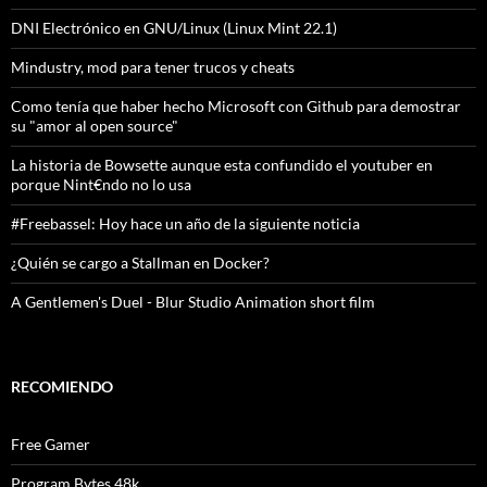
DNI Electrónico en GNU/Linux (Linux Mint 22.1)
Mindustry, mod para tener trucos y cheats
Como tenía que haber hecho Microsoft con Github para demostrar
su "amor al open source"
La historia de Bowsette aunque esta confundido el youtuber en
porque Nint€ndo no lo usa
#Freebassel: Hoy hace un año de la siguiente noticia
¿Quién se cargo a Stallman en Docker?
A Gentlemen's Duel - Blur Studio Animation short film
RECOMIENDO
Free Gamer
Program Bytes 48k