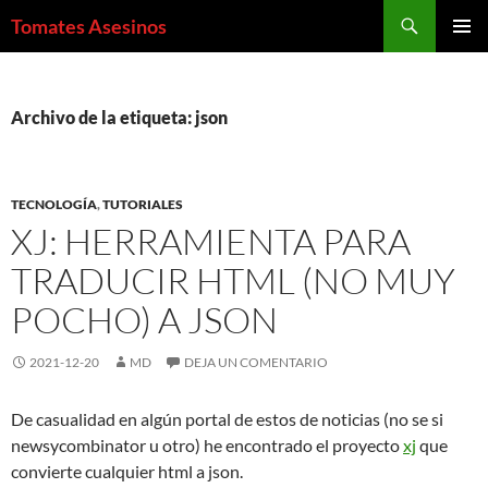
Saltar
Buscar
Tomates Asesinos
al
MENÚ
contenido
PRINCI
Archivo de la etiqueta: json
TECNOLOGÍA
,
TUTORIALES
XJ: HERRAMIENTA PARA
TRADUCIR HTML (NO MUY
POCHO) A JSON
2021-12-20
MD
DEJA UN COMENTARIO
De casualidad en algún portal de estos de noticias (no se si
newsycombinator u otro) he encontrado el proyecto
xj
que
convierte cualquier html a json.