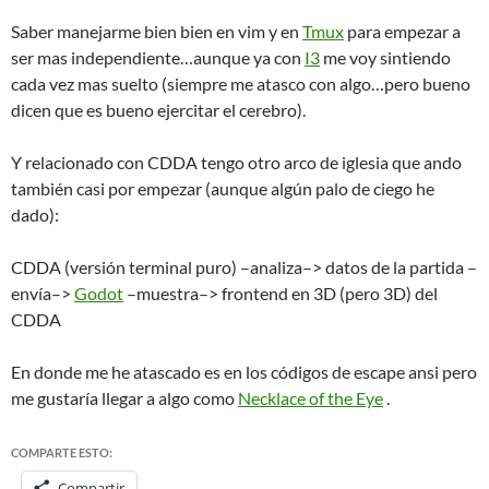
Saber manejarme bien bien en vim y en
Tmux
para empezar a
ser mas independiente…aunque ya con
I3
me voy sintiendo
cada vez mas suelto (siempre me atasco con algo…pero bueno
dicen que es bueno ejercitar el cerebro).
Y relacionado con CDDA tengo otro arco de iglesia que ando
también casi por empezar (aunque algún palo de ciego he
dado):
CDDA (versión terminal puro) –analiza–> datos de la partida –
envía–>
Godot
–muestra–> frontend en 3D (pero 3D) del
CDDA
En donde me he atascado es en los códigos de escape ansi pero
me gustaría llegar a algo como
Necklace of the Eye
.
COMPARTE ESTO:
Compartir