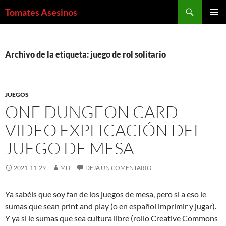
Saltar
Buscar
Tomates Asesinos
al
MENÚ
contenido
PRINCI
Archivo de la etiqueta: juego de rol solitario
JUEGOS
ONE DUNGEON CARD
VIDEO EXPLICACIÓN DEL
JUEGO DE MESA
2021-11-29
MD
DEJA UN COMENTARIO
Ya sabéis que soy fan de los juegos de mesa, pero si a eso le
sumas que sean print and play (o en español imprimir y jugar).
Y ya si le sumas que sea cultura libre (rollo Creative Commons