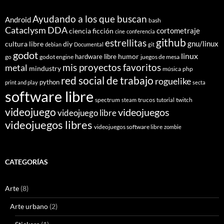
Ayudando a los que buscan
Android
bash
Cataclysm DDA
cortometraje
ciencia ficción
cine
conferencia
github
estrellitas
gnu/linux
cultura libre
diy
debian
Documental
git
godot
linux
humor
hardware libre
go
godot engine
juegos de mesa
mis proyectos favoritos
metal
mindustry
música
php
red social de trabajo
roguelike
python
print and play
secta
software libre
spectrum
trucos
twitch
steam
tutorial
videojuego
videojuegos
videojuego libre
videojuegos libres
videojuegos software libre
zombie
CATEGORÍAS
Arte
(8)
Arte urbano
(2)