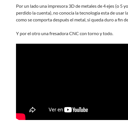
Por un lado una impresora 3D de metales de 4 ejes (o 5 yo
perdido la cuenta), no conocía la tecnología esta de usar l
como se comporta después el metal, si queda duro a fin d
Y por el otro una fresadora CNC con torno y todo.