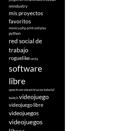
mindustry
mis proyectos
favoritos
música
php
print and play
python
red social de
trabajo
roguelike
secta
software
libre
spectrum
trucos
steam
tutorial
videojuego
twitch
videojuego libre
videojuegos
videojuegos