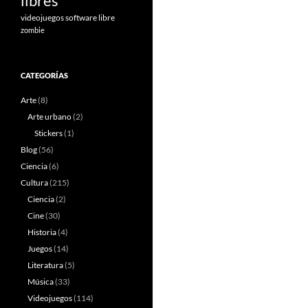
libres
videojuegos software libre
zombie
CATEGORÍAS
Arte
(8)
Arte urbano
(2)
Stickers
(1)
Blog
(56)
Ciencia
(6)
Cultura
(215)
Ciencia
(2)
Cine
(30)
Historia
(4)
Juegos
(14)
Literatura
(5)
Música
(33)
Videojuegos
(114)