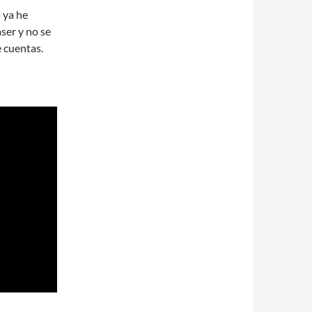
 ya he
aser y no se
e cuentas.