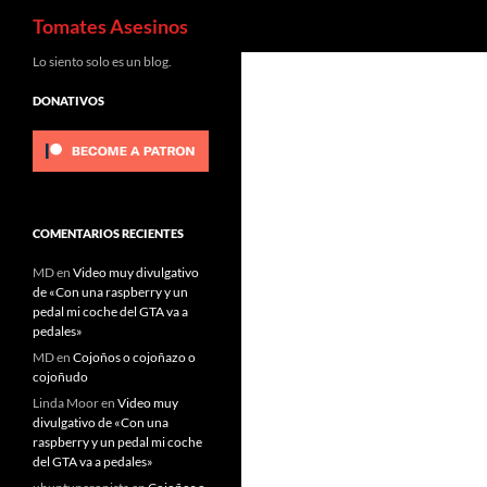
Buscar
Tomates Asesinos
Saltar
Lo siento solo es un blog.
al
DONATIVOS
contenido
COMENTARIOS RECIENTES
MD
en
Video muy divulgativo
de «Con una raspberry y un
pedal mi coche del GTA va a
pedales»
MD
en
Cojoños o cojoñazo o
cojoñudo
Linda Moor
en
Video muy
divulgativo de «Con una
raspberry y un pedal mi coche
del GTA va a pedales»