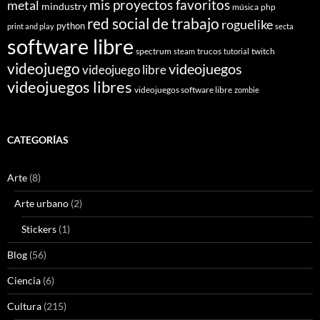
mis proyectos favoritos
metal
mindustry
música
php
red social de trabajo
roguelike
python
print and play
secta
software libre
spectrum
trucos
twitch
steam
tutorial
videojuego
videojuegos
videojuego libre
videojuegos libres
videojuegos software libre
zombie
CATEGORÍAS
Arte
(8)
Arte urbano
(2)
Stickers
(1)
Blog
(56)
Ciencia
(6)
Cultura
(215)