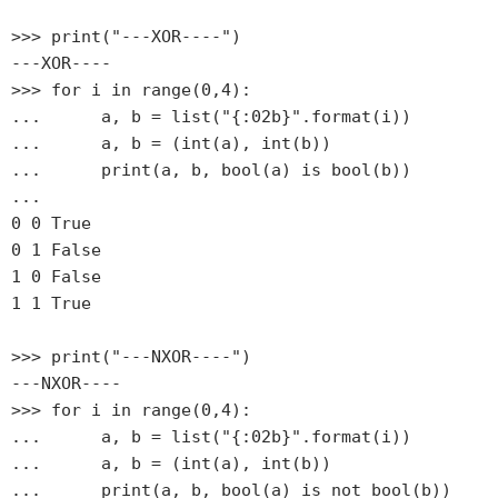
>>> print("---XOR----")

---XOR----

>>> for i in range(0,4):

...      a, b = list("{:02b}".format(i))

...      a, b = (int(a), int(b))

...      print(a, b, bool(a) is bool(b))

... 

0 0 True

0 1 False

1 0 False

1 1 True
>>> print("---NXOR----")

---NXOR----

>>> for i in range(0,4):

...      a, b = list("{:02b}".format(i))

...      a, b = (int(a), int(b))

...      print(a, b, bool(a) is not bool(b))
