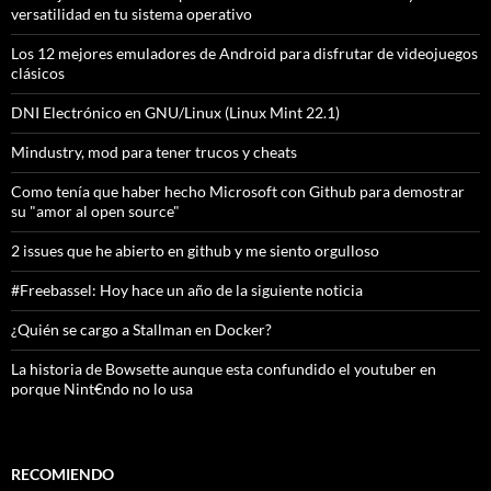
versatilidad en tu sistema operativo
Los 12 mejores emuladores de Android para disfrutar de videojuegos
clásicos
DNI Electrónico en GNU/Linux (Linux Mint 22.1)
Mindustry, mod para tener trucos y cheats
Como tenía que haber hecho Microsoft con Github para demostrar
su "amor al open source"
2 issues que he abierto en github y me siento orgulloso
#Freebassel: Hoy hace un año de la siguiente noticia
¿Quién se cargo a Stallman en Docker?
La historia de Bowsette aunque esta confundido el youtuber en
porque Nint€ndo no lo usa
RECOMIENDO