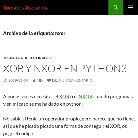
Saltar
Buscar
Tomates Asesinos
al
MENÚ
contenido
PRINCI
Archivo de la etiqueta: nxor
TECNOLOGÍA
,
TUTORIALES
XOR Y NXOR EN PYTHON3
2019-01-04
MD
DEJA UN COMENTARIO
Algunas veces necesitas el
XOR
o el
NXOR
cuando programas
y en mi caso se me ha dado en python.
No sabía si tenía un operador propio, pero parece que no tiene,
así que he picado picado una forma de conseguir el XOR, os
pego el código: