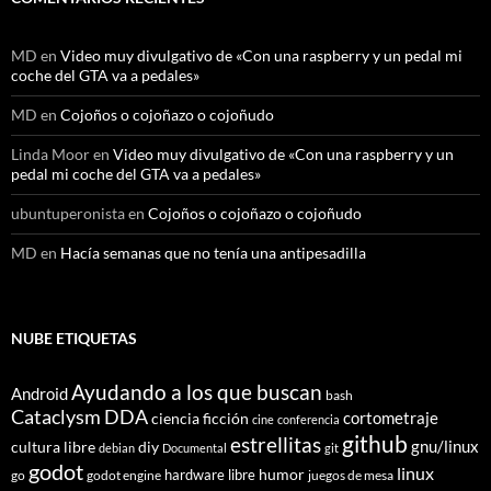
MD
en
Video muy divulgativo de «Con una raspberry y un pedal mi
coche del GTA va a pedales»
MD
en
Cojoños o cojoñazo o cojoñudo
Linda Moor
en
Video muy divulgativo de «Con una raspberry y un
pedal mi coche del GTA va a pedales»
ubuntuperonista
en
Cojoños o cojoñazo o cojoñudo
MD
en
Hacía semanas que no tenía una antipesadilla
NUBE ETIQUETAS
Ayudando a los que buscan
Android
bash
Cataclysm DDA
cortometraje
ciencia ficción
cine
conferencia
github
estrellitas
gnu/linux
cultura libre
diy
debian
Documental
git
godot
linux
humor
hardware libre
go
godot engine
juegos de mesa