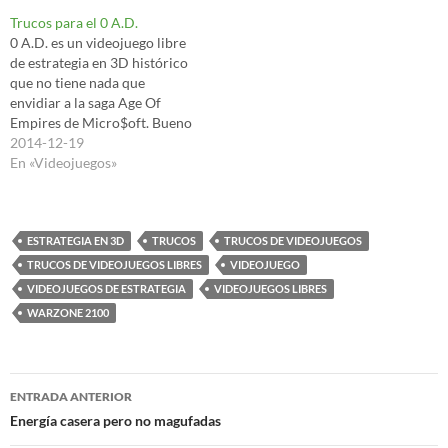
otras tareas que necesitan mi
Trucos para el 0 A.D.
atención, y las orejas mas o
0 A.D. es un videojuego libre
menos sí, por eso lo de oír
de estrategia en 3D histórico
podcast/radio/música, pero…
que no tiene nada que
envidiar a la saga Age Of
Empires de Micro$oft. Bueno
supongo que conoces este
2014-12-19
gran juego para Linux y que
En «Videojuegos»
estas esperando los trucos.
Solo funcionan en partidas de
1 jugador, y pulsando la…
ESTRATEGIA EN 3D
TRUCOS
TRUCOS DE VIDEOJUEGOS
TRUCOS DE VIDEOJUEGOS LIBRES
VIDEOJUEGO
VIDEOJUEGOS DE ESTRATEGIA
VIDEOJUEGOS LIBRES
WARZONE 2100
Navegación
ENTRADA ANTERIOR
de
Energía casera pero no magufadas