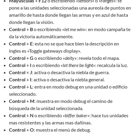
Mayúsculas
+
F12
o escribiendo
«sensors»
o «
ranges
«: te
pone a las unidades seleccionadas una aureola de puntos en
amarillo de hasta donde llegan las armas y en azul de hasta
donde llegan la visión.
Control
+
B
o escribiendo
«let me win»
: en modo campaña te
da la victoria automáticamente.
Control
+
E
: esta no se que hace bien la descripción en
ingles es «Toggle gateways display».
Control
+
G
o escribiendo
«deity»
: revela todo el mapa.
Control
+
I
o escribiendo
«let there be light»
: recalcula la luz.
Control
+
J
: activa o desactiva la niebla de guerra.
Control
+
I
: activa o desactiva la niebla general.
Control
+
L
: entra en modo debug en una unidad o edificio
seleccionado.
Control
+
M
: muestra en modo debug el camino de
búsqueda de la unidad seleccionada.
Control
+
N
o escribiendo
«biffer baker»
: hace tus unidades
mas resistentes y las armas mas dañinas.
Control
+
O
: muestra el menú de debug.