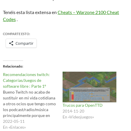
Tenéis esta lista extensa en
Cheats – Warzone 2100 Cheat
Codes
.
COMPARTE ESTO:
Compartir
Relacionado
Recomendaciones twitch:
Categorías/Juegos de
software libre : Parte 1º
Bueno Twitch no acaba de
sustituir en mi vida cotidiana
a otros ocios que tengo como
Trucos para OpenTTD
los podcast/radio/música
2014-11-20
principalmente porque en
En «Videojuegos»
esta vida que tengo...uff...no
2022-05-11
puedo secuestrar mis ojos de
En «Enlaces»