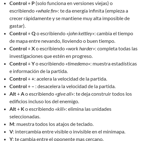
Control
+
P
(solo funciona en versiones viejas) o
escribiendo
«whale fin»
: te da energía infinita (empieza a
crecer rápidamente y se mantiene muy alta imposible de
gastar).
Control
+
Q
o escribiendo
«john kettley»
: cambia el tiempo
de mapa entre nevando, lloviendo o buen tiempo.
Control
+
X
o escribiendo
«work harder»
: completa todas las
investigaciones que estén en progreso.
Control
+
Y
o escribiendo
«timedemo»
: muestra estadísticas
e información de la partida.
Control
+
+
: acelera la velocidad de la partida.
Control
+
–
: desacelera la velocidad de la partida.
Alt
+
A
o escribiendo
«give all»
: te deja construir todos los
edificios incluso los del enemigo.
Alt
+
K
o escribiendo
«kill»
: elimina las unidades
seleccionadas.
M
: muestra todos los atajos de teclado.
V
: intercambia entre visible o invisible en el minimapa.
Y
: te cambia entre el oponente mas cercano.