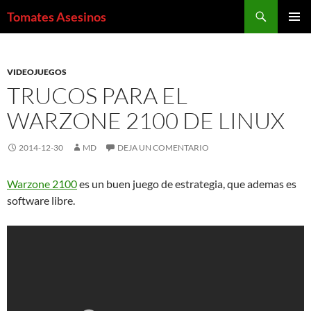
Saltar
Buscar
Tomates Asesinos
al
MENÚ
contenido
PRINCI
VIDEOJUEGOS
TRUCOS PARA EL
WARZONE 2100 DE LINUX
2014-12-30
MD
DEJA UN COMENTARIO
Warzone 2100
es un buen juego de estrategia, que ademas es
software libre.