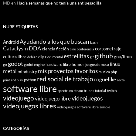
MD
en
Hacía semanas que no tenía una antipesadilla
NUBE ETIQUETAS
Ayudando a los que buscan
Android
bash
Cataclysm DDA
cortometraje
ciencia ficción
cine
conferencia
github
estrellitas
gnu/linux
cultura libre
diy
debian
Documental
git
godot
linux
humor
hardware libre
go
godot engine
juegos de mesa
mis proyectos favoritos
metal
mindustry
música
php
red social de trabajo
roguelike
python
print and play
secta
software libre
spectrum
trucos
twitch
steam
tutorial
videojuego
videojuegos
videojuego libre
videojuegos libres
videojuegos software libre
zombie
CATEGORÍAS