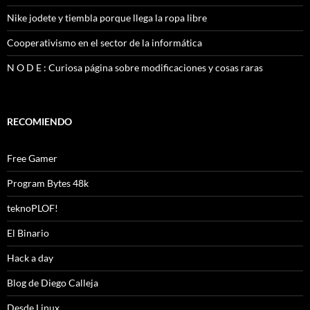
Nike jodete y tiembla porque llega la ropa libre
Cooperativismo en el sector de la informática
N O D E : Curiosa página sobre modificaciones y cosas raras
RECOMIENDO
Free Gamer
Program Bytes 48k
teknoPLOF!
El Binario
Hack a day
Blog de Diego Calleja
Desde Linux