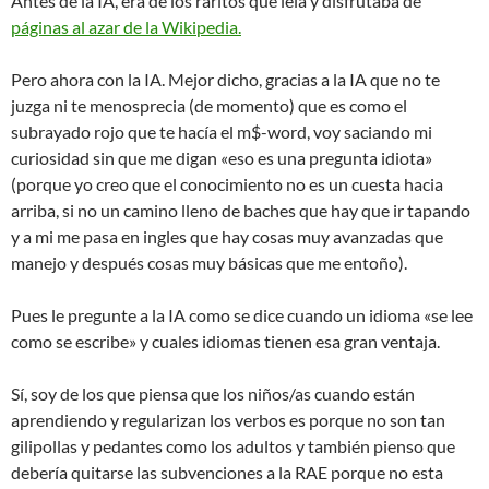
Antes de la IA, era de los raritos que leía y disfrutaba de
páginas al azar de la Wikipedia.
Pero ahora con la IA. Mejor dicho, gracias a la IA que no te
juzga ni te menosprecia (de momento) que es como el
subrayado rojo que te hacía el m$-word, voy saciando mi
curiosidad sin que me digan «eso es una pregunta idiota»
(porque yo creo que el conocimiento no es un cuesta hacia
arriba, si no un camino lleno de baches que hay que ir tapando
y a mi me pasa en ingles que hay cosas muy avanzadas que
manejo y después cosas muy básicas que me entoño).
Pues le pregunte a la IA como se dice cuando un idioma «se lee
como se escribe» y cuales idiomas tienen esa gran ventaja.
Sí, soy de los que piensa que los niños/as cuando están
aprendiendo y regularizan los verbos es porque no son tan
gilipollas y pedantes como los adultos y también pienso que
debería quitarse las subvenciones a la RAE porque no esta