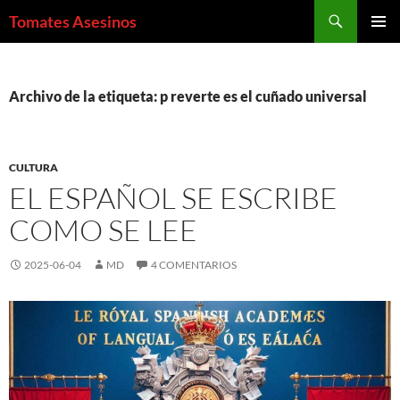
Saltar
Buscar
Tomates Asesinos
al
MENÚ
contenido
PRINCI
Archivo de la etiqueta: p reverte es el cuñado universal
CULTURA
EL ESPAÑOL SE ESCRIBE
COMO SE LEE
2025-06-04
MD
4 COMENTARIOS