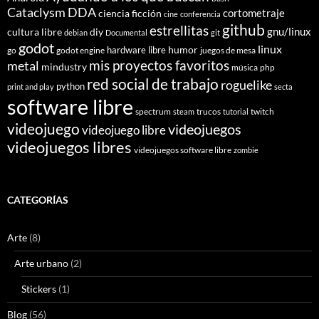
Cataclysm DDA
cortometraje
ciencia ficción
cine
conferencia
github
estrellitas
gnu/linux
cultura libre
diy
debian
Documental
git
godot
linux
humor
hardware libre
go
godot engine
juegos de mesa
mis proyectos favoritos
metal
mindustry
música
php
red social de trabajo
roguelike
python
print and play
secta
software libre
spectrum
trucos
twitch
steam
tutorial
videojuego
videojuegos
videojuego libre
videojuegos libres
videojuegos software libre
zombie
CATEGORÍAS
Arte
(8)
Arte urbano
(2)
Stickers
(1)
Blog
(56)