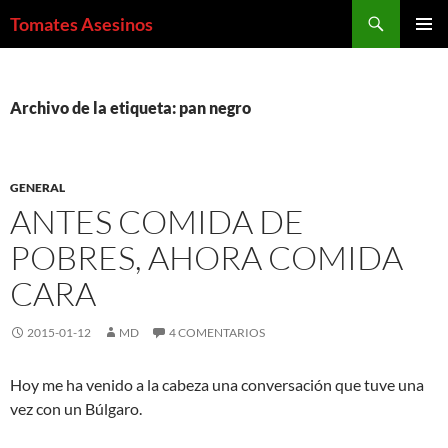
Saltar
Buscar
Tomates Asesinos
al
MENÚ
contenido
PRINCI
Archivo de la etiqueta: pan negro
GENERAL
ANTES COMIDA DE
POBRES, AHORA COMIDA
CARA
2015-01-12
MD
4 COMENTARIOS
Hoy me ha venido a la cabeza una conversación que tuve una
vez con un Búlgaro.