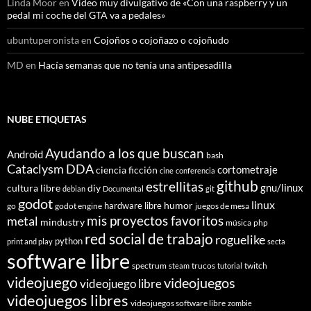
Linda Moor
en
Video muy divulgativo de «Con una raspberry y un
pedal mi coche del GTA va a pedales»
ubuntuperonista
en
Cojoños o cojoñazo o cojoñudo
MD
en
Hacía semanas que no tenía una antipesadilla
NUBE ETIQUETAS
Ayudando a los que buscan
Android
bash
Cataclysm DDA
cortometraje
ciencia ficción
cine
conferencia
github
estrellitas
gnu/linux
cultura libre
diy
debian
Documental
git
godot
linux
humor
hardware libre
go
godot engine
juegos de mesa
mis proyectos favoritos
metal
mindustry
música
php
red social de trabajo
roguelike
python
print and play
secta
software libre
spectrum
trucos
twitch
steam
tutorial
videojuego
videojuegos
videojuego libre
videojuegos libres
videojuegos software libre
zombie