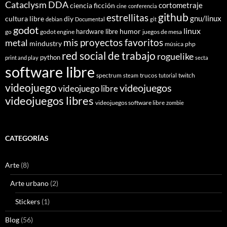
Cataclysm DDA
cortometraje
ciencia ficción
cine
conferencia
github
estrellitas
gnu/linux
cultura libre
diy
debian
Documental
git
godot
linux
humor
hardware libre
go
godot engine
juegos de mesa
mis proyectos favoritos
metal
mindustry
música
php
red social de trabajo
roguelike
python
print and play
secta
software libre
spectrum
trucos
twitch
steam
tutorial
videojuego
videojuegos
videojuego libre
videojuegos libres
videojuegos software libre
zombie
CATEGORÍAS
Arte
(8)
Arte urbano
(2)
Stickers
(1)
Blog
(56)