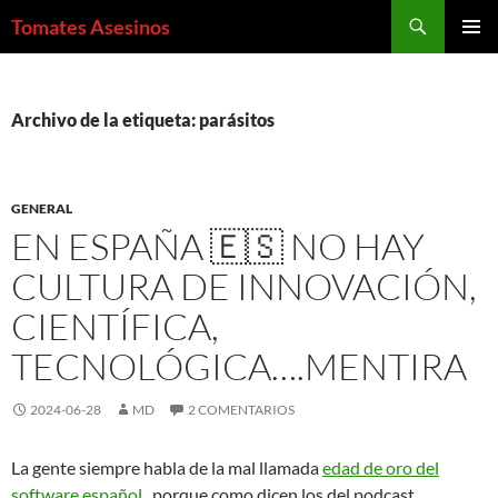
Saltar
Buscar
Tomates Asesinos
al
MENÚ
contenido
PRINCI
Archivo de la etiqueta: parásitos
GENERAL
EN ESPAÑA 🇪🇸 NO HAY
CULTURA DE INNOVACIÓN,
CIENTÍFICA,
TECNOLÓGICA….MENTIRA
2024-06-28
MD
2 COMENTARIOS
La gente siempre habla de la mal llamada
edad de oro del
software español
, porque como dicen los del podcast