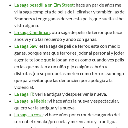
La saga pesadilla en Elm Street
: hace un par de años me
vi la saga completa de pelis de Hellraiser y también las de
Scanners y tengo ganas de ver esta pelis, que suelta si he
visto alguna.
La saga Candiman
: otra saga de pelis de terror que hace
años vi y no las recuerdo y ando con ganas.
La saga Saw
: esta saga de peli de terror, esta con medio
ganas, porque mas que terror es joder al personal y joder
a gente te jode que la jodan, no es como cuando ves pelis
en las que matan a un niño pijo o algún cabrón y
disfrutas (no se porque las meten como terror…supongo
que para evitar que las denuncien por apología a la
violencia).
La saga IT
: ver la antigua y después ver la nueva.
La saga la Niebla
: vi hace años la nueva y espectacular,
quiero ver la antigua y la nueva.
La saga la cosa
: vi hace años por error descargando del
torrent el remake/precuela y me encanto y la antigua