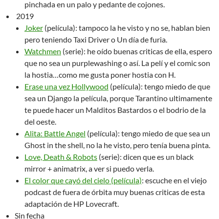
pinchada en un palo y pedante de cojones.
2019
Joker
(película): tampoco la he visto y no se, hablan bien
pero teniendo Taxi Driver o Un día de furia.
Watchmen
(serie): he oído buenas criticas de ella, espero
que no sea un purplewashing o así. La pelí y el comic son
la hostia…como me gusta poner hostia con H.
Erase una vez Hollywood
(película): tengo miedo de que
sea un Django la película, porque Tarantino ultimamente
te puede hacer un Malditos Bastardos o el bodrio de la
del oeste.
Alita: Battle Angel
(película): tengo miedo de que sea un
Ghost in the shell, no la he visto, pero tenía buena pinta.
Love, Death & Robots
(serie): dicen que es un black
mirror + animatrix, a ver si puedo verla.
El color que cayó del cielo (película)
: escuche en el viejo
podcast de fuera de órbita muy buenas criticas de esta
adaptación de HP Lovecraft.
Sin fecha