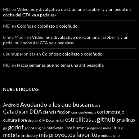
MD
en
Video muy divulgativo de «Con una raspberry y un pedal mi
coche del GTA va a pedales»
MD
en
Cojoños o cojoñazo o cojoñudo
Linda Moor
en
Video muy divulgativo de «Con una raspberry y un
pedal mi coche del GTA va a pedales»
ubuntuperonista
en
Cojoños o cojoñazo o cojoñudo
MD
en
Hacía semanas que no tenía una antipesadilla
NUBE ETIQUETAS
Ayudando a los que buscan
Android
bash
Cataclysm DDA
cortometraje
ciencia ficción
cine
conferencia
github
estrellitas
gnu/linux
cultura libre
diy
debian
Documental
git
godot
linux
humor
hardware libre
go
godot engine
juegos de mesa
mis proyectos favoritos
metal
mindustry
música
php