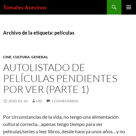
Saltar
Buscar
Tomates Asesinos
al
MENÚ
contenido
PRINCI
Archivo de la etiqueta: películas
CINE
,
CULTURA
,
GENERAL
AUTOLISTADO DE
PELÍCULAS PENDIENTES
POR VER (PARTE 1)
2020-01-10
MD
1 COMENTARIO
Por circunstancias de la vida, no tengo una alimentación
cultural correcta…apenas tengo tiempo para ver
películas/series y leer libros, desde hace ya unos años…y no