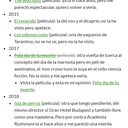
The wild hunt
(película): ya la vi hace años, pero me
pareció espectacular, quiero volver a verla.
2015
El renacido
(película): la del oso y el dicaprio, no la he
visto pero apetece.
Los odiosos ocho
(película): una de vaqueros de
Tarantino, no se no se, pero no la he visto.
2017
Feliz día de tu muerte
(película)
: otra vuelta de tuerca al
concepto del día de la marmota pero en peli de
asesinatos, el tom cruise tuvo la suya en el rollo ciencia
ficción. No la visto y me apetece verla.
Vista la película, y esta es mi opinión:
Feliz día de tu
muerte
.
2018
Isla de perros
(película): otra que tengo pendiente, del
mismo director vi Gran Hotel Budapest y también llore
como una madalena. Pero por contra Academia
Rushmore la vi hace años y me pareció una mierda