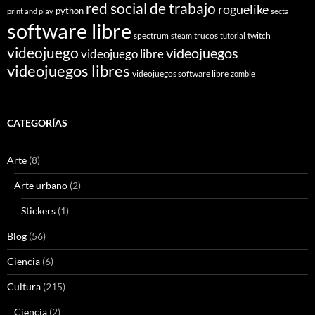
red social de trabajo
roguelike
python
print and play
secta
software libre
spectrum
trucos
twitch
steam
tutorial
videojuego
videojuegos
videojuego libre
videojuegos libres
videojuegos software libre
zombie
CATEGORÍAS
Arte
(8)
Arte urbano
(2)
Stickers
(1)
Blog
(56)
Ciencia
(6)
Cultura
(215)
Ciencia
(2)