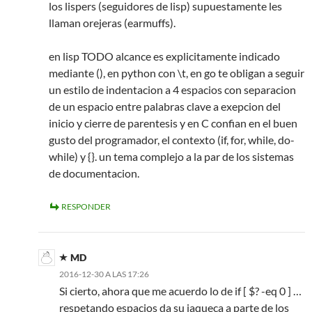
los lispers (seguidores de lisp) supuestamente les
llaman orejeras (earmuffs).
en lisp TODO alcance es explicitamente indicado
mediante (), en python con \t, en go te obligan a seguir
un estilo de indentacion a 4 espacios con separacion
de un espacio entre palabras clave a exepcion del
inicio y cierre de parentesis y en C confian en el buen
gusto del programador, el contexto (if, for, while, do-
while) y {}. un tema complejo a la par de los sistemas
de documentacion.
RESPONDER
MD
2016-12-30 A LAS 17:26
Si cierto, ahora que me acuerdo lo de if [ $? -eq 0 ] …
respetando espacios da su jaqueca a parte de los