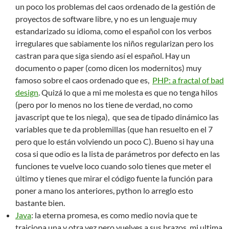
un poco los problemas del caos ordenado de la gestión de
proyectos de software libre, y no es un lenguaje muy
estandarizado su idioma, como el español con los verbos
irregulares que sabiamente los niños regularizan pero los
castran para que siga siendo así el español. Hay un
documento o paper (como dicen los modernitos) muy
famoso sobre el caos ordenado que es,
PHP: a fractal of bad
design
. Quizá lo que a mi me molesta es que no tenga hilos
(pero por lo menos no los tiene de verdad, no como
javascript que te los niega), que sea de tipado dinámico las
variables que te da problemillas (que han resuelto en el 7
pero que lo están volviendo un poco C). Bueno si hay una
cosa si que odio es la lista de parámetros por defecto en las
funciones te vuelve loco cuando solo tienes que meter el
último y tienes que mirar el código fuente la función para
poner a mano los anteriores, python lo arreglo esto
bastante bien.
Java
: la eterna promesa, es como medio novia que te
traiciona una y otra vez pero vuelves a sus brazos, mi ultima