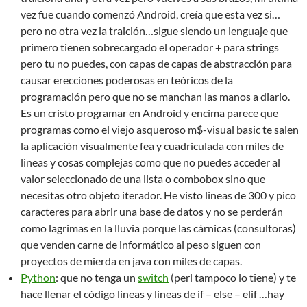
vez fue cuando comenzó Android, creía que esta vez si…
pero no otra vez la traición…sigue siendo un lenguaje que
primero tienen sobrecargado el operador + para strings
pero tu no puedes, con capas de capas de abstracción para
causar erecciones poderosas en teóricos de la
programación pero que no se manchan las manos a diario.
Es un cristo programar en Android y encima parece que
programas como el viejo asqueroso m$-visual basic te salen
la aplicación visualmente fea y cuadriculada con miles de
lineas y cosas complejas como que no puedes acceder al
valor seleccionado de una lista o combobox sino que
necesitas otro objeto iterador. He visto lineas de 300 y pico
caracteres para abrir una base de datos y no se perderán
como lagrimas en la lluvia porque las cárnicas (consultoras)
que venden carne de informático al peso siguen con
proyectos de mierda en java con miles de capas.
Python
: que no tenga un
switch
(perl tampoco lo tiene) y te
hace llenar el código lineas y lineas de if – else – elif …hay