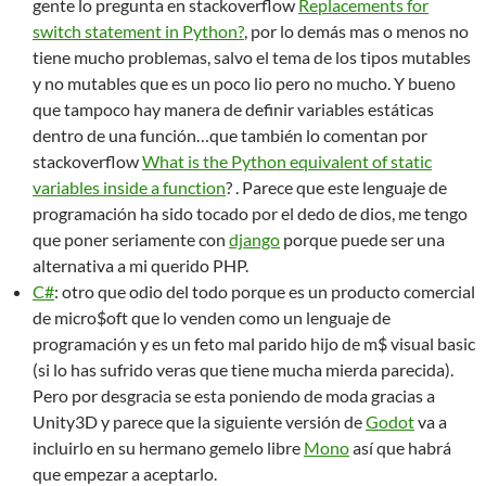
gente lo pregunta en stackoverflow
Replacements for
switch statement in Python?
, por lo demás mas o menos no
tiene mucho problemas, salvo el tema de los tipos mutables
y no mutables que es un poco lio pero no mucho. Y bueno
que tampoco hay manera de definir variables estáticas
dentro de una función…que también lo comentan por
stackoverflow
What is the Python equivalent of static
variables inside a function
? . Parece que este lenguaje de
programación ha sido tocado por el dedo de dios, me tengo
que poner seriamente con
django
porque puede ser una
alternativa a mi querido PHP.
C#
: otro que odio del todo porque es un producto comercial
de micro$oft que lo venden como un lenguaje de
programación y es un feto mal parido hijo de m$ visual basic
(si lo has sufrido veras que tiene mucha mierda parecida).
Pero por desgracia se esta poniendo de moda gracias a
Unity3D y parece que la siguiente versión de
Godot
va a
incluirlo en su hermano gemelo libre
Mono
así que habrá
que empezar a aceptarlo.