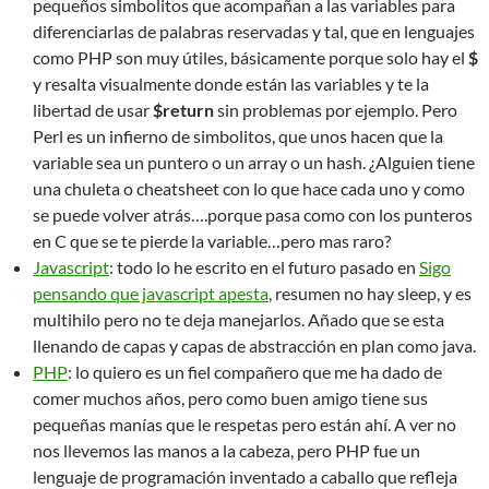
pequeños simbolitos que acompañan a las variables para
diferenciarlas de palabras reservadas y tal, que en lenguajes
como PHP son muy útiles, básicamente porque solo hay el
$
y resalta visualmente donde están las variables y te la
libertad de usar
$return
sin problemas por ejemplo. Pero
Perl es un infierno de simbolitos, que unos hacen que la
variable sea un puntero o un array o un hash. ¿Alguien tiene
una chuleta o cheatsheet con lo que hace cada uno y como
se puede volver atrás….porque pasa como con los punteros
en C que se te pierde la variable…pero mas raro?
Javascript
: todo lo he escrito en el futuro pasado en
Sigo
pensando que javascript apesta
, resumen no hay sleep, y es
multihilo pero no te deja manejarlos. Añado que se esta
llenando de capas y capas de abstracción en plan como java.
PHP
: lo quiero es un fiel compañero que me ha dado de
comer muchos años, pero como buen amigo tiene sus
pequeñas manías que le respetas pero están ahí. A ver no
nos llevemos las manos a la cabeza, pero PHP fue un
lenguaje de programación inventado a caballo que refleja