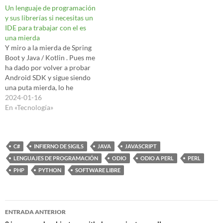
Un lenguaje de programación
y sus librerías si necesitas un
IDE para trabajar con el es
una mierda
Y miro a la mierda de Spring
Boot y Java / Kotlin . Pues me
ha dado por volver a probar
Android SDK y sigue siendo
una puta mierda, lo he
probado con Kotlin (por si
2024-01-16
acaso había mejorado con
En «Tecnología»
Java) y para hacer una mierda
apk (con un botón…
C#
INFIERNO DE SIGILS
JAVA
JAVASCRIPT
LENGUAJES DE PROGRAMACIÓN
ODIO
ODIO A PERL
PERL
PHP
PYTHON
SOFTWARE LIBRE
Navegación
ENTRADA ANTERIOR