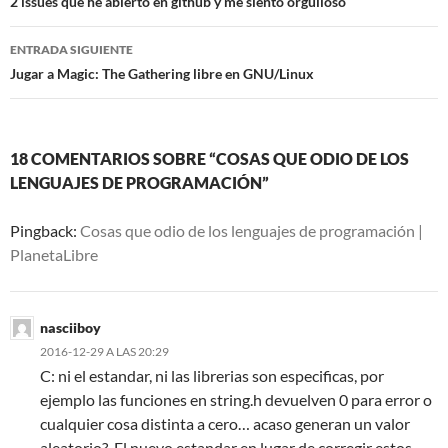
de
2 issues que he abierto en github y me siento orgulloso
entradas
ENTRADA SIGUIENTE
Jugar a Magic: The Gathering libre en GNU/Linux
18 COMENTARIOS SOBRE “COSAS QUE ODIO DE LOS
LENGUAJES DE PROGRAMACIÓN”
Pingback:
Cosas que odio de los lenguajes de programación |
PlanetaLibre
nasciiboy
2016-12-29 A LAS 20:29
C: ni el estandar, ni las librerias son especificas, por
ejemplo las funciones en string.h devuelven 0 para error o
cualquier cosa distinta a cero… acaso generan un valor
aleatorio?. El nuevo estandar en lugar de corregir estos