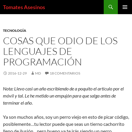
Saltar
Buscar
Tomates Asesinos
al
MENÚ
contenido
PRINCI
TECNOLOGÍA
COSAS QUE ODIO DE LOS
LENGUAJES DE
PROGRAMACIÓN
2016-12-29
MD
18 COMENTARIOS
Nota: Llevo casi un año escribiendo de a poquito el articulo por el
móvil y tal. Le he metido un empujón para que salga antes de
terminar el año.
Ya son muchos años, soy un perro viejo en esto de picar código,
posiblemente…tu lector puede que seas un tierno cachorrito
lleno de ilusión…pero bueno ya te irás siendo un perro