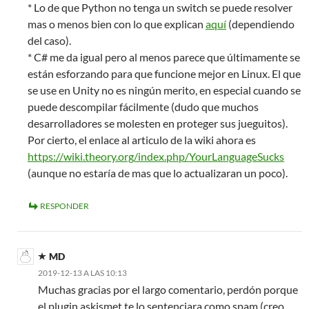
* Lo de que Python no tenga un switch se puede resolver
mas o menos bien con lo que explican
aquí
(dependiendo
del caso).
* C# me da igual pero al menos parece que últimamente se
están esforzando para que funcione mejor en Linux. El que
se use en Unity no es ningún merito, en especial cuando se
puede descompilar fácilmente (dudo que muchos
desarrolladores se molesten en proteger sus jueguitos).
Por cierto, el enlace al articulo de la wiki ahora es
https://wiki.theory.org/index.php/YourLanguageSucks
(aunque no estaría de mas que lo actualizaran un poco).
RESPONDER
MD
2019-12-13 A LAS 10:13
Muchas gracias por el largo comentario, perdón porque
el plugin askismet te lo sentenciara como spam (creo