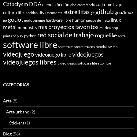
Cataclysm DDA
cortometraje
ciencia ficción
cine
conferencia
github
estrellitas
gnu/linux
cultura libre
diy
debian
Documental
git
godot
linux
humor
hardware libre
go
godot engine
juegos de mesa
mis proyectos favoritos
metal
mindustry
música
php
red social de trabajo
roguelike
python
print and play
secta
software libre
spectrum
trucos
twitch
steam
tutorial
videojuego
videojuegos
videojuego libre
videojuegos libres
videojuegos software libre
zombie
CATEGORÍAS
Arte
(8)
Arte urbano
(2)
Stickers
(1)
Blog
(56)