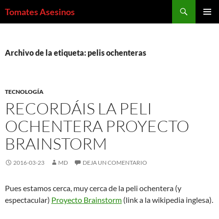
Saltar
Buscar
Tomates Asesinos
al
MENÚ
contenido
PRINCI
Archivo de la etiqueta: pelis ochenteras
TECNOLOGÍA
RECORDÁIS LA PELI
OCHENTERA PROYECTO
BRAINSTORM
2016-03-23
MD
DEJA UN COMENTARIO
Pues estamos cerca, muy cerca de la peli ochentera (y
espectacular)
Proyecto Brainstorm
(link a la wikipedia inglesa).