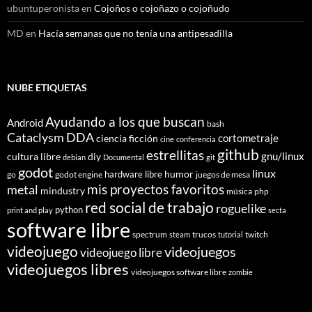
ubuntuperonista
en
Cojoños o cojoñazo o cojoñudo
MD
en
Hacía semanas que no tenía una antipesadilla
NUBE ETIQUETAS
Ayudando a los que buscan
Android
bash
Cataclysm DDA
cortometraje
ciencia ficción
cine
conferencia
github
estrellitas
gnu/linux
cultura libre
diy
debian
Documental
git
godot
linux
humor
hardware libre
go
godot engine
juegos de mesa
mis proyectos favoritos
metal
mindustry
música
php
red social de trabajo
roguelike
python
print and play
secta
software libre
spectrum
trucos
twitch
steam
tutorial
videojuego
videojuegos
videojuego libre
videojuegos libres
videojuegos software libre
zombie