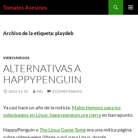
Saltar
Buscar
Tomates Asesinos
al
MENÚ
contenido
PRINCI
Archivo de la etiqueta: playdeb
VIDEOJUEGOS
ALTERNATIVAS A
HAPPYPENGUIN
2014-11-10
MD
2 COMENTARIOS
Ya casi hace un año de la noticia:
Malos tiempos para los
videojuegos en Linux: happypenguin.org cierra
en barrapunto.
HappyPenguin o
The Linux Game Tome
era una mítica página
sobre videojuegos (libres o no) para Linux, donde