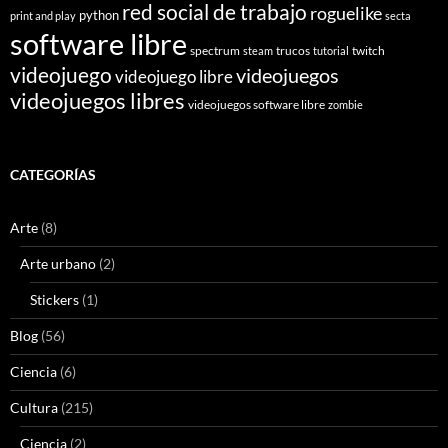
red social de trabajo
roguelike
python
print and play
secta
software libre
spectrum
trucos
twitch
steam
tutorial
videojuego
videojuegos
videojuego libre
videojuegos libres
videojuegos software libre
zombie
CATEGORÍAS
Arte
(8)
Arte urbano
(2)
Stickers
(1)
Blog
(56)
Ciencia
(6)
Cultura
(215)
Ciencia
(2)