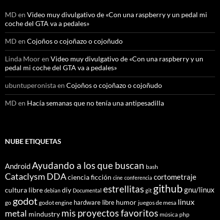
MD
en
Video muy divulgativo de «Con una raspberry y un pedal mi
coche del GTA va a pedales»
MD
en
Cojoños o cojoñazo o cojoñudo
Linda Moor
en
Video muy divulgativo de «Con una raspberry y un
pedal mi coche del GTA va a pedales»
ubuntuperonista
en
Cojoños o cojoñazo o cojoñudo
MD
en
Hacía semanas que no tenía una antipesadilla
NUBE ETIQUETAS
Ayudando a los que buscan
Android
bash
Cataclysm DDA
cortometraje
ciencia ficción
cine
conferencia
github
estrellitas
gnu/linux
cultura libre
diy
debian
Documental
git
godot
linux
humor
hardware libre
go
godot engine
juegos de mesa
mis proyectos favoritos
metal
mindustry
música
php