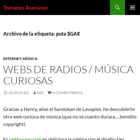
Saltar
Buscar
Tomates Asesinos
al
MENÚ
contenido
PRINCI
Archivo de la etiqueta: puta $GA€
INTERNET
,
MÚSICA
WEBS DE RADIOS / MÚSICA
CURIOSAS
2018-01-03
MD
4 COMENTARIOS
Gracias a Henry, alías el Sandokan de Lavapies, he descubierto
otra web curiosa de música (que no se cuanto durara….bendito
copyright).
Es
radiooooo.com
es deliciosa la página con el diseño tan