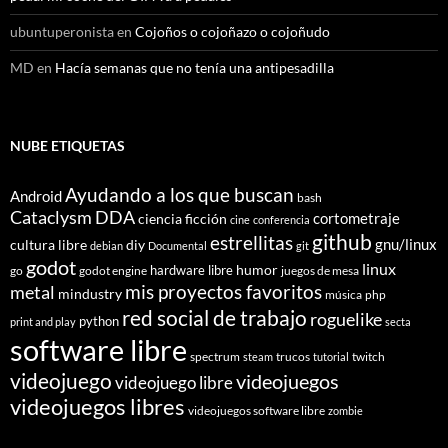
ubuntuperonista
en
Cojoños o cojoñazo o cojoñudo
MD
en
Hacía semanas que no tenía una antipesadilla
NUBE ETIQUETAS
Ayudando a los que buscan
Android
bash
Cataclysm DDA
cortometraje
ciencia ficción
cine
conferencia
github
estrellitas
gnu/linux
cultura libre
diy
debian
Documental
git
godot
linux
humor
hardware libre
go
godot engine
juegos de mesa
mis proyectos favoritos
metal
mindustry
música
php
red social de trabajo
roguelike
python
print and play
secta
software libre
spectrum
trucos
twitch
steam
tutorial
videojuego
videojuegos
videojuego libre
videojuegos libres
videojuegos software libre
zombie