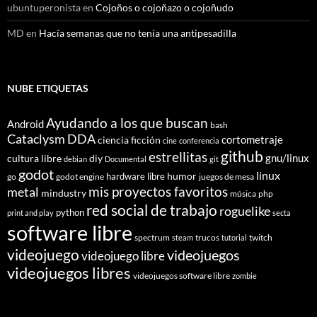
ubuntuperonista
en
Cojoños o cojoñazo o cojoñudo
MD
en
Hacía semanas que no tenía una antipesadilla
NUBE ETIQUETAS
Ayudando a los que buscan
Android
bash
Cataclysm DDA
cortometraje
ciencia ficción
cine
conferencia
github
estrellitas
gnu/linux
cultura libre
diy
debian
Documental
git
godot
linux
humor
hardware libre
go
godot engine
juegos de mesa
mis proyectos favoritos
metal
mindustry
música
php
red social de trabajo
roguelike
python
print and play
secta
software libre
spectrum
trucos
twitch
steam
tutorial
videojuego
videojuegos
videojuego libre
videojuegos libres
videojuegos software libre
zombie