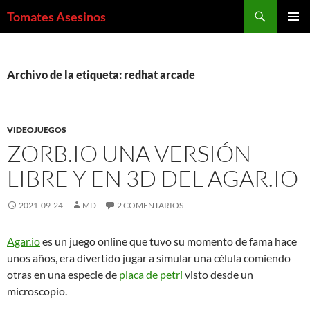
Saltar
Buscar
Tomates Asesinos
al
MENÚ
contenido
PRINCI
Archivo de la etiqueta: redhat arcade
VIDEOJUEGOS
ZORB.IO UNA VERSIÓN
LIBRE Y EN 3D DEL AGAR.IO
2021-09-24
MD
2 COMENTARIOS
Agar.io
es un juego online que tuvo su momento de fama hace
unos años, era divertido jugar a simular una célula comiendo
otras en una especie de
placa de petri
visto desde un
microscopio.