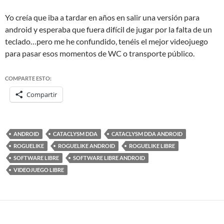
Yo creía que iba a tardar en años en salir una versión para
android y esperaba que fuera difícil de jugar por la falta de un
teclado…pero me he confundido, tenéis el mejor videojuego
para pasar esos momentos de WC o transporte público.
COMPARTE ESTO:
Compartir
ANDROID
CATACLYSM DDA
CATACLYSM DDA ANDROID
ROGUELIKE
ROGUELIKE ANDROID
ROGUELIKE LIBRE
SOFTWARE LIBRE
SOFTWARE LIBRE ANDROID
VIDEOJUEGO LIBRE