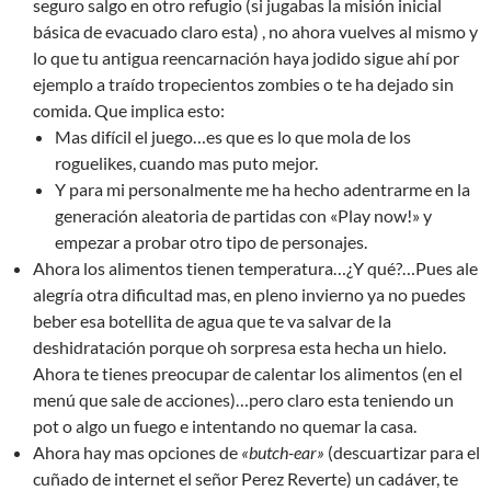
seguro salgo en otro refugio (si jugabas la misión inicial
básica de evacuado claro esta) , no ahora vuelves al mismo y
lo que tu antigua reencarnación haya jodido sigue ahí por
ejemplo a traído tropecientos zombies o te ha dejado sin
comida. Que implica esto:
Mas difícil el juego…es que es lo que mola de los
roguelikes, cuando mas puto mejor.
Y para mi personalmente me ha hecho adentrarme en la
generación aleatoria de partidas con «Play now!» y
empezar a probar otro tipo de personajes.
Ahora los alimentos tienen temperatura…¿Y qué?…Pues ale
alegría otra dificultad mas, en pleno invierno ya no puedes
beber esa botellita de agua que te va salvar de la
deshidratación porque oh sorpresa esta hecha un hielo.
Ahora te tienes preocupar de calentar los alimentos (en el
menú que sale de acciones)…pero claro esta teniendo un
pot o algo un fuego e intentando no quemar la casa.
Ahora hay mas opciones de
«butch-ear»
(descuartizar para el
cuñado de internet el señor Perez Reverte) un cadáver, te