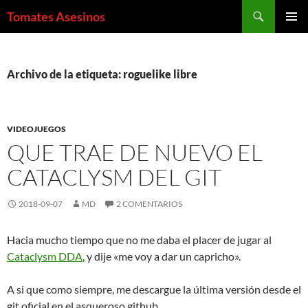
Saltar
Buscar
Tomates Asesinos
al
MENÚ
contenido
PRINCI
Archivo de la etiqueta: roguelike libre
VIDEOJUEGOS
QUE TRAE DE NUEVO EL
CATACLYSM DEL GIT
2018-09-07
MD
2 COMENTARIOS
Hacia mucho tiempo que no me daba el placer de jugar al
Cataclysm DDA
, y dije «me voy a dar un capricho».
A si que como siempre, me descargue la última versión desde el
git oficial en el asqueroso github