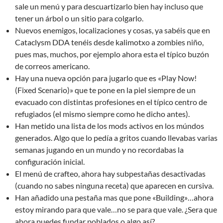
sale un menú y para descuartizarlo bien hay incluso que
tener un árbol o un sitio para colgarlo.
Nuevos enemigos, localizaciones y cosas, ya sabéis que en
Cataclysm DDA tenéis desde kalimotxo a zombies niño,
pues mas, muchos, por ejemplo ahora esta el típico buzón
de correos americano.
Hay una nueva opción para jugarlo que es «Play Now!
(Fixed Scenario)» que te pone en la piel siempre de un
evacuado con distintas profesiones en el típico centro de
refugiados (el mismo siempre como he dicho antes).
Han metido una lista de los mods activos en los múndos
generados. Algo que lo pedía a gritos cuando llevabas varias
semanas jugando en un mundo y no recordabas la
configuración inicial.
El menú de crafteo, ahora hay subpestañas desactivadas
(cuando no sabes ninguna receta) que aparecen en cursiva.
Han añadido una pestaña mas que pone «Building»…ahora
estoy mirando para que vale…no se para que vale. ¿Sera que
ahora puedes fundar poblados o algo así?