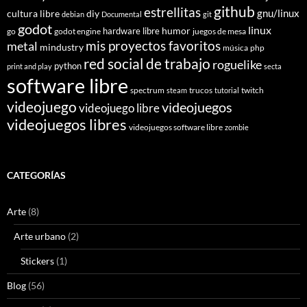
github
estrellitas
gnu/linux
cultura libre
diy
debian
Documental
git
godot
linux
humor
hardware libre
go
godot engine
juegos de mesa
mis proyectos favoritos
metal
mindustry
música
php
red social de trabajo
roguelike
python
print and play
secta
software libre
spectrum
trucos
twitch
steam
tutorial
videojuego
videojuegos
videojuego libre
videojuegos libres
videojuegos software libre
zombie
CATEGORÍAS
Arte
(8)
Arte urbano
(2)
Stickers
(1)
Blog
(56)