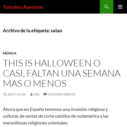
Saltar
Buscar
Tomates Asesinos
al
MENÚ
contenido
PRINCI
Archivo de la etiqueta: satan
MÚSICA
THIS IS HALLOWEEN O
CASI, FALTAN UNA SEMANA
MAS O MENOS
2017-10-20
MD
3 COMENTARIOS
Ahora que en España tenemos una invasión religiosa y
cultural, de sectas de corte católico de sudamerica y las
maravillosas religiones orientales.