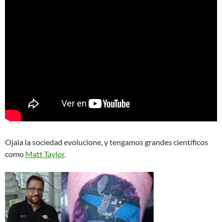
Ojala la sociedad evolucione, y tengamos grandes científicos
como
Matt Taylor
.