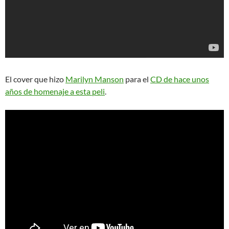
El cover que hizo
Marilyn Manson
para el
CD de hace unos
años de homenaje a esta peli
.