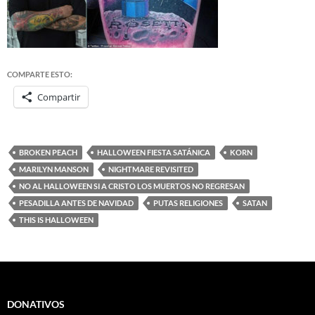
COMPARTE ESTO:
Compartir
BROKEN PEACH
HALLOWEEN FIESTA SATÁNICA
KORN
MARILYN MANSON
NIGHTMARE REVISITED
NO AL HALLOWEEN SI A CRISTO LOS MUERTOS NO REGRESAN
PESADILLA ANTES DE NAVIDAD
PUTAS RELIGIONES
SATAN
THIS IS HALLOWEEN
DONATIVOS