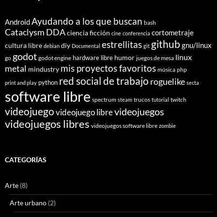
Ayudando a los que buscan
Android
bash
Cataclysm DDA
cortometraje
ciencia ficción
cine
conferencia
github
estrellitas
gnu/linux
cultura libre
diy
debian
Documental
git
godot
linux
humor
hardware libre
go
godot engine
juegos de mesa
mis proyectos favoritos
metal
mindustry
música
php
red social de trabajo
roguelike
python
print and play
secta
software libre
spectrum
trucos
twitch
steam
tutorial
videojuego
videojuegos
videojuego libre
videojuegos libres
videojuegos software libre
zombie
CATEGORÍAS
Arte
(8)
Arte urbano
(2)