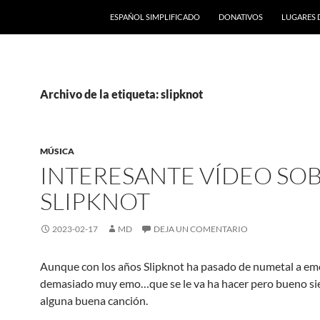
ESPAÑOL SIMPLIFICADO
DONATIVOS
LUGARES 
Archivo de la etiqueta: slipknot
MÚSICA
INTERESANTE VÍDEO SO
SLIPKNOT
2023-02-17
MD
DEJA UN COMENTARIO
Aunque con los años Slipknot ha pasado de numetal a e
demasiado muy emo…que se le va ha hacer pero bueno si
alguna buena canción.