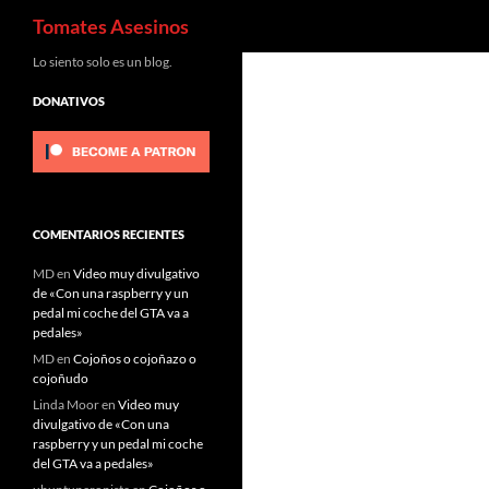
Buscar
Tomates Asesinos
Saltar
Lo siento solo es un blog.
al
DONATIVOS
contenido
COMENTARIOS RECIENTES
MD
en
Video muy divulgativo
de «Con una raspberry y un
pedal mi coche del GTA va a
pedales»
MD
en
Cojoños o cojoñazo o
cojoñudo
Linda Moor
en
Video muy
divulgativo de «Con una
raspberry y un pedal mi coche
del GTA va a pedales»