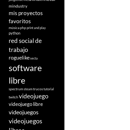
mindustry
mis proyectos
favoritos
música
php
print and play
python
red social de
trabajo
roguelike
secta
software
libre
spectrum
trucos
steam
tutorial
videojuego
twitch
videojuego libre
videojuegos
videojuegos