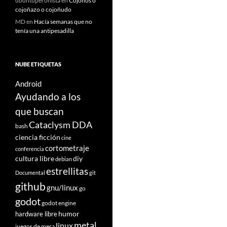
ubuntuperonista
en
Cojoños o
cojoñazo o cojoñudo
MD
en
Hacía semanas que no
tenía una antipesadilla
NUBE ETIQUETAS
Android
Ayudando a los
que buscan
Cataclysm DDA
bash
ciencia ficción
cine
cortometraje
conferencia
cultura libre
diy
debian
estrellitas
Documental
git
github
gnu/linux
go
godot
godot engine
humor
hardware libre
metal
linux
juegos de mesa