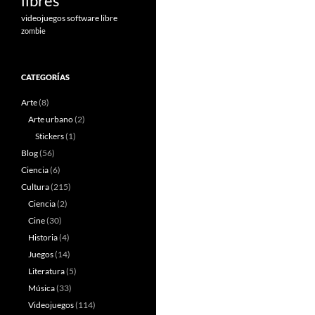
libres
videojuegos software libre
zombie
CATEGORÍAS
Arte
(8)
Arte urbano
(2)
Stickers
(1)
Blog
(56)
Ciencia
(6)
Cultura
(215)
Ciencia
(2)
Cine
(30)
Historia
(4)
Juegos
(14)
Literatura
(5)
Música
(33)
Videojuegos
(114)