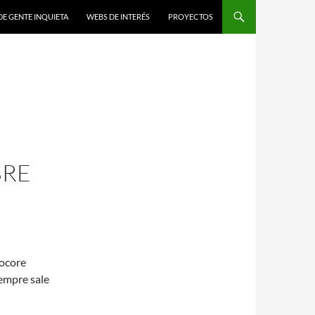
DE GENTE INQUIETA
WEBS DE INTERÉS
PROYECTOS
BRE
mocore
empre sale