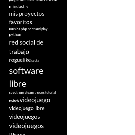
mindustry
mis proyectos
favoritos
música
php
print and play
python
red social de
trabajo
roguelike
secta
software
libre
spectrum
trucos
steam
tutorial
videojuego
twitch
videojuego libre
videojuegos
videojuegos