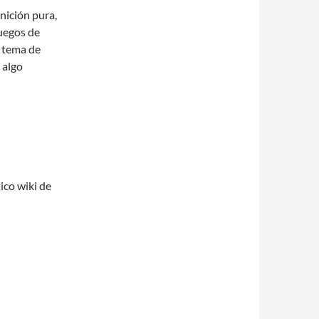
nición pura,
uegos de
l tema de
 algo
ico wiki de