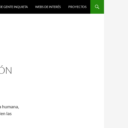
DE GENTE INQUIETA
WEBS DE INTERÉS
PROYECTOS
IÓN
ra humana,
den las