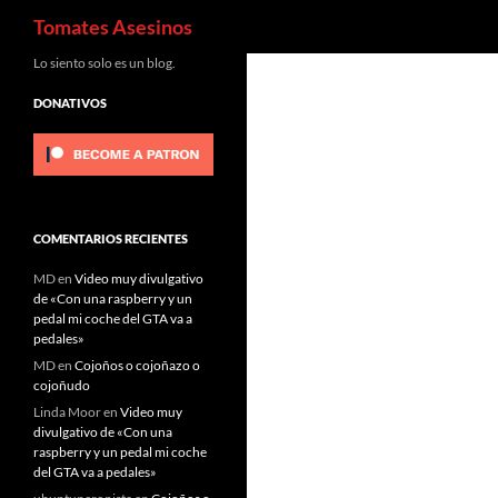
Buscar
Tomates Asesinos
Saltar
Lo siento solo es un blog.
al
DONATIVOS
contenido
COMENTARIOS RECIENTES
MD
en
Video muy divulgativo
de «Con una raspberry y un
pedal mi coche del GTA va a
pedales»
MD
en
Cojoños o cojoñazo o
cojoñudo
Linda Moor
en
Video muy
divulgativo de «Con una
raspberry y un pedal mi coche
del GTA va a pedales»