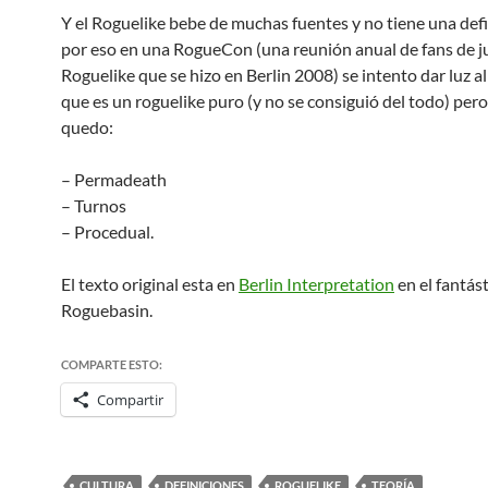
Y el Roguelike bebe de muchas fuentes y no tiene una defi
por eso en una RogueCon (una reunión anual de fans de j
Roguelike que se hizo en Berlin 2008) se intento dar luz a
que es un roguelike puro (y no se consiguió del todo) pero
quedo:
– Permadeath
– Turnos
– Procedual.
El texto original esta en
Berlin Interpretation
en el fantást
Roguebasin.
COMPARTE ESTO:
Compartir
CULTURA
DEFINICIONES
ROGUELIKE
TEORÍA