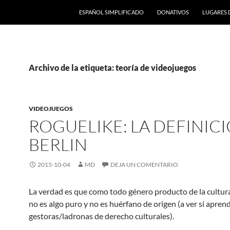
ESPAÑOL SIMPLIFICADO
DONATIVOS
LUGARES 
Archivo de la etiqueta: teoría de videojuegos
VIDEOJUEGOS
ROGUELIKE: LA DEFINIC
BERLIN
2015-10-04
MD
DEJA UN COMENTARIO
La verdad es que como todo género producto de la cultu
no es algo puro y no es huérfano de origen (a ver si apren
gestoras/ladronas de derecho culturales).