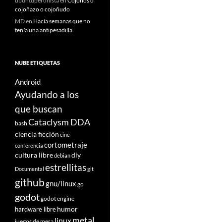
ubuntuperonista
en
Cojoños o
cojoñazo o cojoñudo
MD
en
Hacía semanas que no
tenía una antipesadilla
NUBE ETIQUETAS
Android
Ayudando a los
que buscan
Cataclysm DDA
bash
ciencia ficción
cine
cortometraje
conferencia
cultura libre
diy
debian
estrellitas
Documental
git
github
gnu/linux
go
godot
godot engine
humor
hardware libre
metal
linux
juegos de mesa