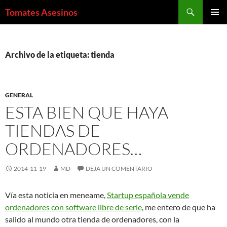
Saltar
Buscar
Tomates Asesinos
al
MENÚ
contenido
PRINCI
Archivo de la etiqueta: tienda
GENERAL
ESTA BIEN QUE HAYA
TIENDAS DE
ORDENADORES…
2014-11-19
MD
DEJA UN COMENTARIO
Vía esta noticia en meneame,
Startup española vende
ordenadores con software libre de serie
, me entero de que ha
salido al mundo otra tienda de ordenadores, con la