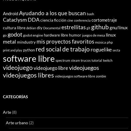
Ayudando a los que buscan
Android
bash
Cataclysm DDA
cortometraje
ciencia ficción
cine
conferencia
github
estrellitas
gnu/linux
cultura libre
diy
debian
Documental
git
godot
linux
humor
hardware libre
go
godot engine
juegos de mesa
mis proyectos favoritos
metal
mindustry
música
php
red social de trabajo
roguelike
python
print and play
secta
software libre
spectrum
trucos
twitch
steam
tutorial
videojuego
videojuegos
videojuego libre
videojuegos libres
videojuegos software libre
zombie
CATEGORÍAS
Arte
(8)
Arte urbano
(2)