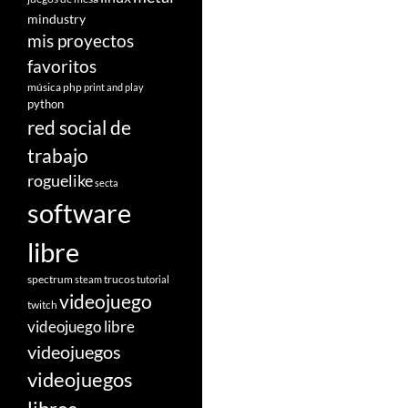
mindustry
mis proyectos
favoritos
música
php
print and play
python
red social de
trabajo
roguelike
secta
software
libre
spectrum
trucos
steam
tutorial
videojuego
twitch
videojuego libre
videojuegos
videojuegos