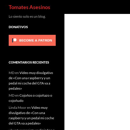
Buscar
Tomates Asesinos
Saltar
Lo siento solo es un blog.
al
DONATIVOS
contenido
COMENTARIOS RECIENTES
MD
en
Video muy divulgativo
de «Con una raspberry y un
pedal mi coche del GTA va a
pedales»
MD
en
Cojoños o cojoñazo o
cojoñudo
Linda Moor
en
Video muy
divulgativo de «Con una
raspberry y un pedal mi coche
del GTA va a pedales»