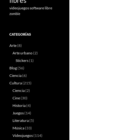
libres
videojuegos software libre
zombie
CATEGORÍAS
Arte
(8)
Arte urbano
(2)
Stickers
(1)
Blog
(56)
Ciencia
(6)
Cultura
(215)
Ciencia
(2)
Cine
(30)
Historia
(4)
Juegos
(14)
Literatura
(5)
Música
(33)
Videojuegos
(114)