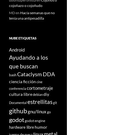
ubuntuperonista
en
Cojoños o
cojoñazo o cojoñudo
MD
en
Hacía semanas que no
tenía una antipesadilla
NUBE ETIQUETAS
Android
Ayudando a los
que buscan
Cataclysm DDA
bash
ciencia ficción
cine
cortometraje
conferencia
cultura libre
diy
debian
estrellitas
Documental
git
github
gnu/linux
go
godot
godot engine
humor
hardware libre
metal
linux
juegos de mesa