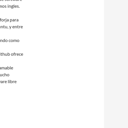
mos ingles.
orja para
ntu, y entre
sando como
ithub ofrece
 amable
mucho
are libre