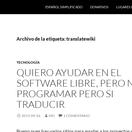
ESPAÑOL SIMPLIFICADO
DONATIVOS
LUGARES 
Archivo de la etiqueta: translatewiki
TECNOLOGÍA
QUIERO AYUDAR EN EL
SOFTWARE LIBRE, PERO 
PROGRAMAR PERO SI
TRADUCIR
2015-09-26
MD
1 COMENTARIO
Bueno pues hay varios sitios para ayudar a los proyectos